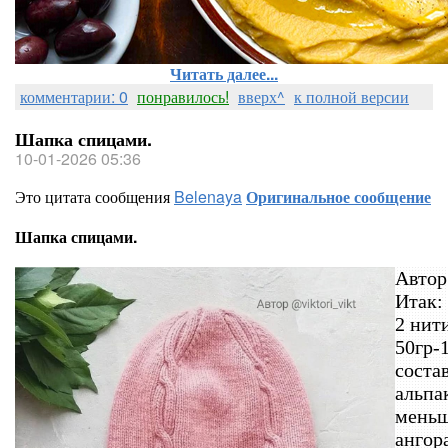
Читать далее...
комментарии: 0
понравилось!
вверх^
к полной версии
Шапка спицами.
10-01-2026 05:36
Это цитата сообщения
Belenaya
Оригинальное сообщение
Шапка спицами.
Итак:
2 нит
50гр-
соста
альпа
меньш
ангор