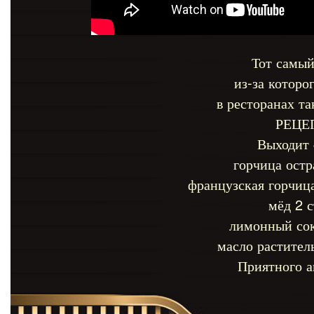
Тот самый
из-за которо
в ресторанах т
РЕЦЕ
Выходит 
горчица остра
французская горчица
мёд 2 с
лимонный сок
масло растител
Приятного а