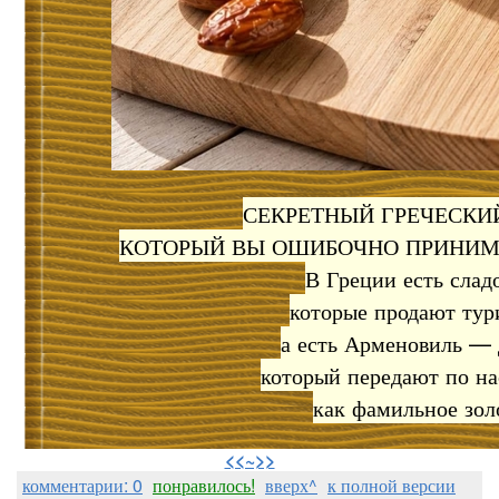
СЕКРЕТНЫЙ ГРЕЧЕСКИЙ
КОТОРЫЙ ВЫ ОШИБОЧНО ПРИНИМ
​В Греции есть слад
которые продают тур
а есть Арменовиль — 
который передают по на
как фамильное зол
⠀
<<~>>
комментарии: 0
понравилось!
вверх^
к полной версии