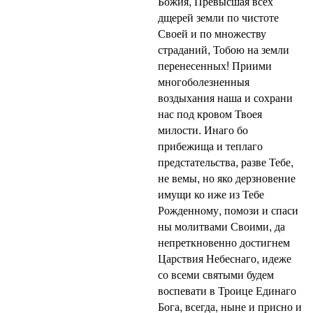
Божия, Превысшая всех
дщерей земли по чистоте
Своей и по множеству
страданий, Тобою на земли
перенесенных! Приими
многоболезненныя
воздыхания наша и сохрани
нас под кровом Твоея
милости. Инаго бо
прибежища и теплаго
предстательства, разве Тебе,
не вемы, но яко дерзновение
имущи ко иже из Тебе
Рожденному, помози и спаси
ны молитвами Своими, да
непреткновенно достигнем
Царствия Небеснаго, идеже
со всеми святыми будем
воспевати в Троице Единаго
Бога, всегда, ныне и присно и