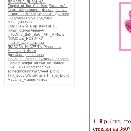
ЯРМАРКА_ДИЗАЙНА
-
Empire_of_the_Criticism-
ParadizeArt
Союз_Журналистов
Фоны_для_вас
Строки_о_любви
Украсим__Дневник
ГнёздышкО
Мои_Сундучки
Мой_цитатник
СкАзОчНыЙ_мИр_КаРтИНоК
Наши_схемы
AnimeArt
_ПрОсТо_ДлЯ_ВаС_
АРТ_АРТель
ПОМОЩЬ_НОВИЧКУ
притчи_мифы_сказки
ЛЮБОВЬ_И_МЕЧТЫ
Pinacoteca
Мнение_о_блоге
Дизайны_дневничков
atelier_du_design
-exclusive_designs-
CoolArt
Delight_art
eau_de_source
Live__ART
Photoshopinka
solnechnolunnaya
Sweet_Erotic
Tata_2006
Wandelhalle
This_is_Erotic
Madame_Frames
kayros
1 -й р.
(лиц. сторона): *5 лиц., повернуть левую спицу против часовой
стрелки на 360°; повт. от * до конца р. 2-й р.: *2 вм. изн.; повт. от * до