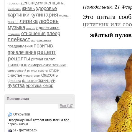
деньги
женщина
дети
гороскоп
Понедельник, 21 Февр
здоровье
жизнь
живопись
кулинария
картинки
Это цитата соо
курица
лирика
любовь
лаваш
цитатник или со
музыка
одностишья
мысли
плеер
отношения
жёлтый пулов
открытки
плейкаст
поздравление
позитив
поздравления
рецепт
привлечение
рецепты
салат
ритуал
симорон
симоронские техники
стихи
симоронский ритуал
советы
фасоль
счастье
упражнения
фэн-шуй
флешки
флешка
чувства
эротика
юмор
Приложения
-
Все (10)
Открытки
Перерожденный каталог открыток на все
случаи жизни
Я - фотограф