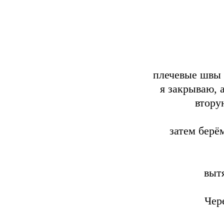
плечевые швы 
я закрываю, 
втору
затем берё
выт
Чер