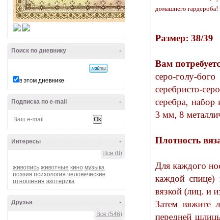
домашнего гардероба!
Размер: 38/39
Поиск по дневнику
-
Вам потребуетс
серо-голу-бого цвета, комплект из 5 чулоч
в этом дневнике
серебристо-серого цвета - 2 м
серебра, набор инструментов д
Подписка по e-mail
-
3 мм, 8 металл
Плотность вяза
Интересы
-
Все (8)
Для каждого носка нитью в два сложения наберите 52 п. (= по 13 п. на
живопись
животные
кино
музыка
поэзия
психология
человеческие
каждой спице) и свяжите для планки б круговых рядов платочной
отношения
эзотерика
вя
Друзья
-
Затем вяжите лицевой гл
Все (546)
передней шлицы петли 2-й