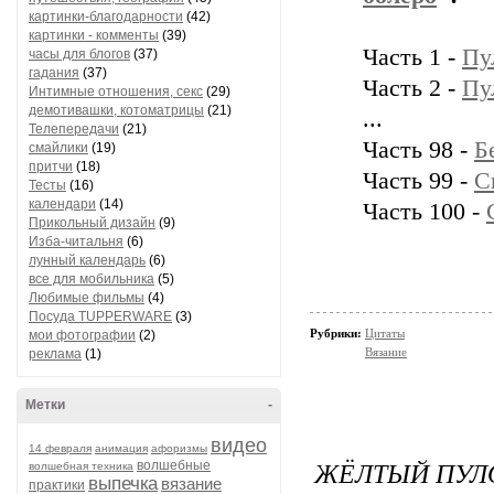
картинки-благодарности
(42)
картинки - комменты
(39)
Часть 1 -
Пу
часы для блогов
(37)
гадания
(37)
Часть 2 -
Пу
Интимные отношения, секс
(29)
демотивашки, котоматрицы
(21)
...
Телепередачи
(21)
Часть 98 -
Б
смайлики
(19)
притчи
(18)
Часть 99 -
С
Тесты
(16)
календари
(14)
Часть 100 -
Прикольный дизайн
(9)
Изба-читальня
(6)
лунный календарь
(6)
все для мобильника
(5)
Любимые фильмы
(4)
Посуда TUPPERWARE
(3)
Рубрики:
Цитаты
мои фотографии
(2)
Вязание
реклама
(1)
Метки
-
видео
14 февраля
анимация
афоризмы
ЖЁЛТЫЙ ПУЛ
волшебные
волшебная техника
выпечка
вязание
практики