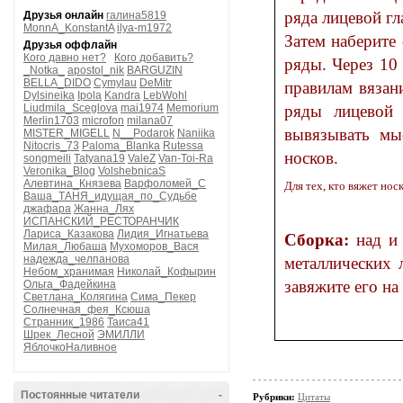
ряда лицевой г
Друзья онлайн
галина5819
MonnA_KonstantA
ilya-m1972
Затем наберите снова закрытые петли и продолжай
Друзья оффлайн
Кого давно нет?
Кого добавить?
ряды. Через 10 см от планки начните вязать пря
_Notka_
apostol_nik
BARGUZIN
BELLA_DIDO
Cymylau
DeMitr
правилам вязания носков. После пятки п
Dylsineika
Ipola
Kandra
LebWohl
Liudmila_Sceglova
mai1974
Memorium
ряды лицевой гладью. Чере
Merlin1703
microfon
milana07
вывязывать мысок с
MISTER_MIGELL
N__Podarok
Naniika
Nitocris_73
Paloma_Blanka
Rutessa
носков.
songmeili
Tatyana19
ValeZ
Van-Toi-Ra
Veronika_Blog
VolshebnicaS
Алевтина_Князева
Варфоломей_С
Для тех, кто вяжет но
Ваша_ТАНЯ_идущая_по_Судьбе
джафара
Жанна_Лях
ИСПАНСКИЙ_РЕСТОРАНЧИК
Лариса_Казакова
Лидия_Игнатьева
Сборка:
над и 
Милая_Любаша
Мухоморов_Вася
надежда_челпанова
металлических люверсов, затем через отверстия проденьте шнурок и
Небом_хранимая
Николай_Кофырин
Ольга_Фадейкина
Светлана_Колягина
Сима_Пекер
Солнечная_фея_Ксюша
Странник_1986
Таиса41
Шрек_Лесной
ЭМИЛЛИ
ЯблочкоНаливное
Постоянные читатели
-
Рубрики:
Цитаты