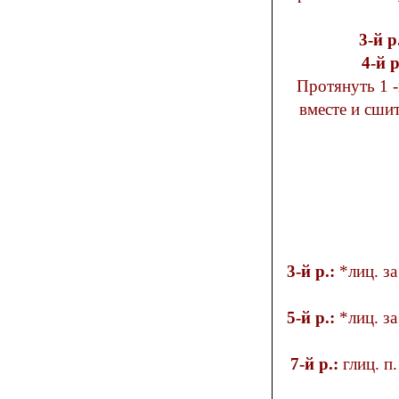
3-й р
4-й р
Протянуть 1 -ю п. через 2, 3, 4 и 5-ю п. Закрыть п. Сложить концы
вместе и сшить. Повт. до получения необходимого кол-в
3-й р.:
*лиц. за
5-й р.:
*лиц. за
7-й р.:
глиц. п