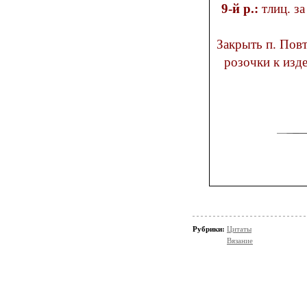
9-й р.:
тлиц. за
Закрыть п. Повт. до получения необходимого кол-ва деталей. Пришить
розочки к изделию. По желанию можно добавить вязаные листочки,
Рубрики:
Цитаты
Вязание