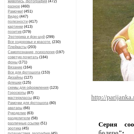
живопись, фотография
(472)
разное
(460)
Рамочки!
(451)
Видео
(447)
полезности
(417)
картинки
(413)
позитив
(379)
Эзотерика и фэн-шуй
(299)
Все оздоровье и красоте.
(230)
Плейкасты
(203)
Самопознание, психология
(197)
советую почитать
(184)
фоны
(171)
Вязание
(164)
Все для фотошопа
(153)
Дизайны
(127)
флешки
(125)
схемы для оформления
(123)
Гороскопы
(87)
http://parijank
мастерклассы
(81)
Рамочки для фотошопа
(80)
аватары
(66)
Рукоделие
(63)
разделители
(58)
Серия со
различные ссылки
(51)
эротика
(45)
болеро
":
путешествия, география
(45)