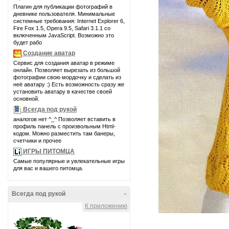
Плагин для публикации фотографий в
дневнике пользователя. Минимальные
системные требования: Internet Explorer 6,
Fire Fox 1.5, Opera 9.5, Safari 3.1.1 со
включенным JavaScript. Возможно это
будет рабо
Создание аватар
Сервис для создания аватар в режиме
онлайн. Позволяет вырезать из большой
фотографии свою мордочку и сделать из
неё аватару :) Есть возможность сразу же
установить аватару в качестве своей
основной.
Всегда под рукой
аналогов нет ^_^ Позволяет вставить в
профиль панель с произвольным Html-
кодом. Можно разместить там банеры,
счетчики и прочее
ИГРЫ ПИТОМЦА
Самые популярные и увлекательные игры
для вас и вашего питомца.
Всегда под рукой
-
К приложению