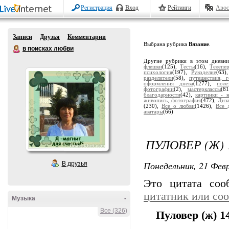
Регистрация
Вход
Рейтинги
Авос
Записи
Друзья
Комментарии
Выбрана рубрика
Вязание
.
в поисках любви
Другие рубрики в этом дневн
флешки
(125),
Тесты
(16),
Телепе
психология
(197),
Рукоделие
(63)
разделители
(58),
путешествия, г
оформления днева
(1277),
поле
фотографии
(2),
мастерклассы
(8
благодарности
(42),
картинки - 
живопись, фотография
(472),
Диз
(230),
Все о любви
(1426),
Все 
аватары
(66)
ПУЛОВЕР (Ж) 
Понедельник, 21 Февр
В друзья
Это цитата со
цитатник или со
Музыка
-
Все (326)
Пуловер (ж) 