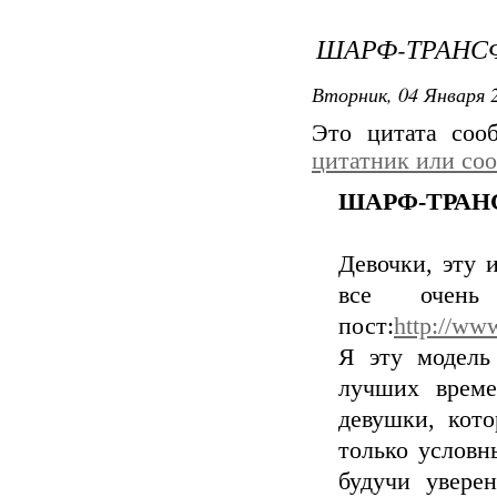
ШАРФ-ТРАНСФ
Вторник, 04 Января 2
Это цитата со
цитатник или со
ШАРФ-ТРАН
Девочки, эту
все очень
пост:
http://ww
Я эту модель
лучших време
девушки, кото
только условн
будучи увере