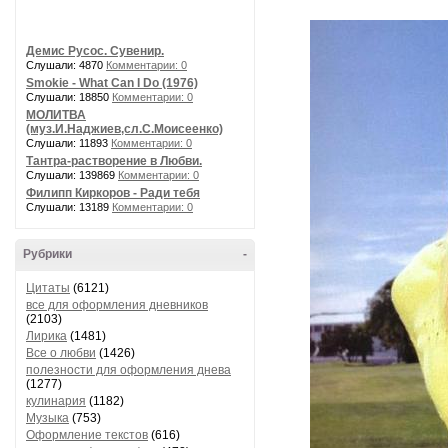
Демис Русос. Сувенир.
Слушали: 4870
Комментарии: 0
Smokie - What Can I Do (1976)
Слушали: 18850
Комментарии: 0
МОЛИТВА
(муз.И.Наджиев,сл.С.Моисеенко)
Слушали: 11893
Комментарии: 0
Тантра-растворение в Любви.
Слушали: 139869
Комментарии: 0
Филипп Киркоров - Ради тебя
Слушали: 13189
Комментарии: 0
Рубрики
-
Цитаты
(6121)
все для оформления дневников
(2103)
Лирика
(1481)
Все о любви
(1426)
полезности для оформления днева
(1277)
кулинария
(1182)
Музыка
(753)
Оформление текстов
(616)