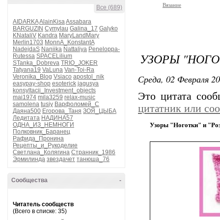
Вязание
Все (689)
AIDARKA
AlainKisa
Assabara
BARGUZIN
Cymylau
Galina_17
Galyko
KNataliV
Kandra
MaryLandMary
Merlin1703
MonnA_KonstantA
NadejdaS
Naniika
Nattaliya
Peneloppa-
УЗОРЫ "НОГО
Rutessa
SPACELilium
STanka_Dobreva
TRIO_JOKER
Tatyana19
VaLuna
Van-Toi-Ra
Среда, 02 Февраля 20
Veronika_Blog
Vsiaco
apostol_nik
easypay-shop
esoterick
jagusya
konsyltacii_Investment_objects
Это цитата соо
mai1974
mila3259
relax-music
samolena
tusiy
Варфоломей_С
цитатник или со
Даяна500
Егорова_Таня
ЗОЯ_ЦЫБА
Ледитата
НАДИНА57
ОДНА_ИЗ_НЕМНОГИ
Узоры "Ноготки" и "Ро
Полковник_Баранец
Рафида_Пронина
Рецепты_и_Рукоделие
Светлана_Колягина
Странник_1986
Эрмилинда
звездачет
танюша_76
Сообщества
-
Читатель сообществ
(Всего в списке: 35)