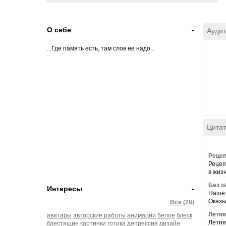
О себе
-
Аудит
...Где память есть, там слов не надо...
Цитат
Рецеп
Рецеп
в жиз
Без з
Интересы
-
Наше 
Оказы
Все (28)
Летня
аватары
авторские работы
анимации
белое
блеск
Летня
блестящие картинки
готика
депрессия
дизайн