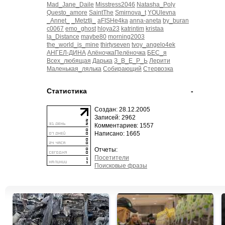
Mad_Jane_Daile
Misstress2046
Natasha_Poly
Questo_amore
SaintThe
Smirnova_t
YOUlevna
_Annet_
_Metztli_
aFISHe4ka
anna-aneta
by_buran
c0067
emo_ghost
hloya23
katrintim
kristaa
la_Distance
maybe80
morning2003
the_world_is_mine
thirtyseven
tvoy_angelo4ek
АНГЕЛ-ДИНА
АлёночкаПелёночка
БЕС_я
Всех_любящая
Дарька
З_В_Е_Р_Ь
Лерити
Маленькая_лялька
Собирающий
Стервозка
Статистика
-
Создан: 28.12.2005
Записей: 2962
Комментариев: 1557
Написано: 1665
Отчеты:
Посетители
Поисковые фразы