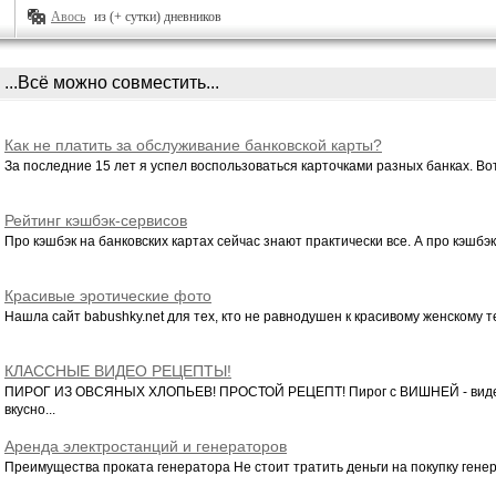
Авось
из (+ сутки) дневников
...Всё можно совместить...
Как не платить за обслуживание банковской карты?
За последние 15 лет я успел воспользоваться карточками разных банках. Вот 
Рейтинг кэшбэк-сервисов
Про кэшбэк на банковских картах сейчас знают практически все. А про кэшбэк-
Красивые эротические фото
Нашла сайт babushky.net для тех, кто не равнодушен к красивому женскому тел
КЛАССНЫЕ ВИДЕО РЕЦЕПТЫ!
ПИРОГ ИЗ ОВСЯНЫХ ХЛОПЬЕВ! ПРОСТОЙ РЕЦЕПТ! Пирог с ВИШНЕЙ - виде
вкусно...
Аренда электростанций и генераторов
Преимущества проката генератора Не стоит тратить деньги на покупку генера