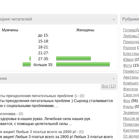
ория читателей
-
Рубрики
Мужчины
Женщины
Готика/
до 15:
Любовь/
15-18:
Природа
18-21:
Разное
(
21-27:
Блестящ
27-35:
Юмор
(1
больше 35:
Фото
(15
Приветс
Аватары
ник
-
Компьют
Все (12)
Фэнтези
Свои ху
ты преодоления питательных проблем :)
-
(0)
ты преодоления питательных проблем :) Сыроед сталкивается
Фон
(56)
ни с социальными проблемами, ...
Куклы
(5
Знамени
аголовка
-
(0)
Мысли в
здоровье в наших руках. Лечебная сила наших рук.
вается, с помощью целительной силы ...
Пожела
Картинки
я акция! Любые 3 платья всего за 2800 р!
-
(0)
От моде
я акция! Любые 3 платья всего за 2800 р! Любые 3 платья всего