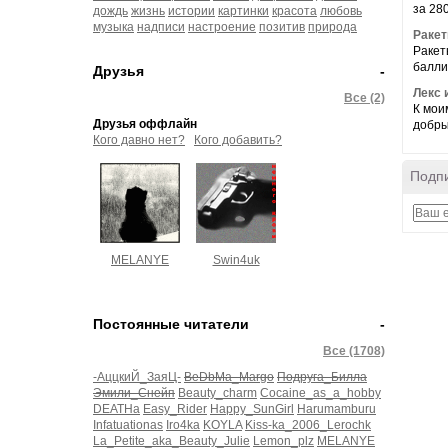
за 280
дождь
жизнь
истории
картинки
красота
любовь
музыка
надписи
настроение
позитив
природа
Раке
Ракет
балли
Друзья
-
Лекс 
Все (2)
К моим
Друзья оффлайн
добры
Кого давно нет?
Кого добавить?
Подпи
MELANYE
Swin4uk
Постоянные читатели
-
Все (1708)
-АццкиЙ_ЗаяЦ-
BeDbMa_Margo
Подруга_Билла
Эмили_Снейп
Beauty_charm
Cocaine_as_a_hobby
DEATHa
Easy_Rider
Happy_SunGirl
Harumamburu
Infatuationas
Iro4ka
KOYLA
Kiss-ka_2006_Lerochk
La_Petite_aka_Beauty_Julie
Lemon_plz
MELANYE