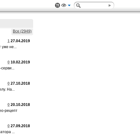
Все (2949)
1
27.04.2019
уже не...
0
10.02.2019
серви...
0
27.10.2018
у. На...
0
20.10.2018
о-рецепт
0
27.09.2018
тора ...