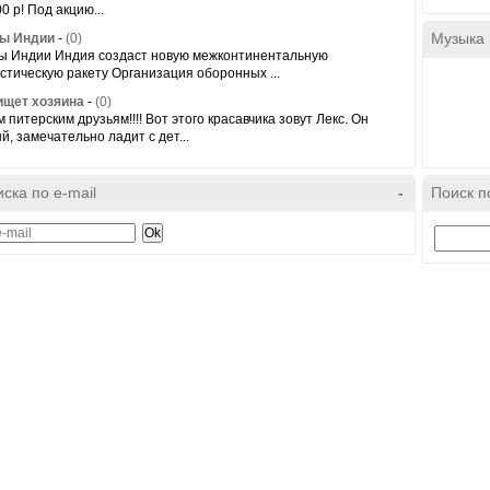
0 р! Под акцию...
Музыка
ты Индии
-
(0)
ы Индии Индия создаст новую межконтинентальную
стическую ракету Организация оборонных ...
ищет хозяина
-
(0)
 питерским друзьям!!!! Вот этого красавчика зовут Лекс. Он
й, замечательно ладит с дет...
ска по e-mail
-
Поиск п