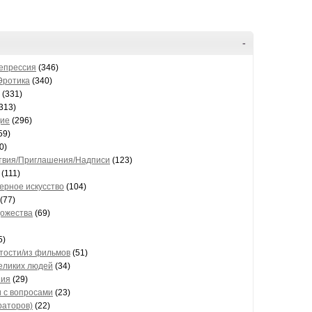
-
Депрессия
(346)
Эротика
(340)
(331)
313)
ие
(296)
59)
0)
твия/Приглашения/Надписи
(123)
(111)
ерное искусство
(104)
(77)
дожества
(69)
5)
тости/из фильмов
(51)
еликих людей
(34)
ния
(29)
 с вопросами
(23)
раторов)
(22)