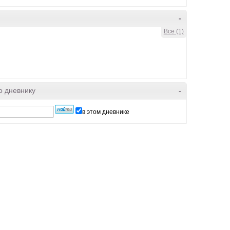
-
Все (1)
о дневнику
-
в этом дневнике