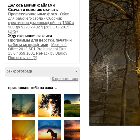
Делюсь моими файлами
Скачал и помогаю скачать
Профессиональные фото
-
Обои
для рабочего стола - Сборник
креативных (смешных) обоев [1600 x
900 до 5120 x 4027] [265 шт] (2015)
{JPG}
Жду окончания закачки
Программы для верстки, печати и
работы со шрифтами
-
Microsoft
Office 2013 SP1 Professional Plus
15.0.4659.1001 RePack by D!akov
Показать все (2)
Я - фотограф
-
К приложению
приглашаю тебя на закат..