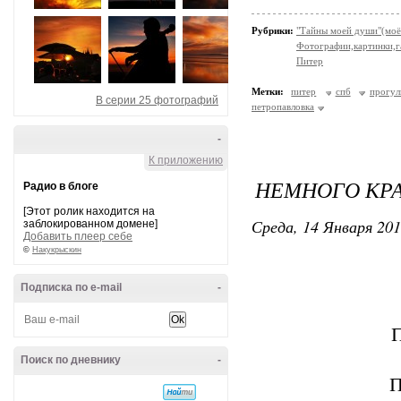
Рубрики:
"Тайны моей души"(моё
Фотографии,картинки,га
Питер
Метки:
питер
спб
прогул
В серии 25 фотографий
петропавловка
-
К приложению
НЕМНОГО КР
Радио в блоге
[Этот ролик находится на
Среда, 14 Января 201
заблокированном домене]
Добавить плеер себе
©
Накукрыскин
Подписка по e-mail
-
Поиск по дневнику
-
П