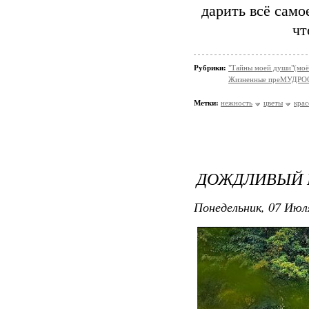
дарить всё самое
чт
Рубрики:
"Тайны моей души"(моё
Жизненные преМУДРО
Метки:
нежность
цветы
крас
ДОЖДЛИВЫЙ 
Понедельник, 07 Июля