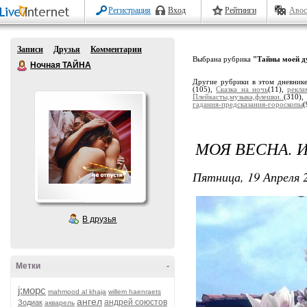
Регистрация
Вход
Рейтинги
Авос
Записи
Друзья
Комментарии
Выбрана рубрика
"Тайны моей д
Ночная ТАЙНА
Другие рубрики в этом дневник
(105),
Сказка на ночь
(11),
рекла
Плейкасты,музыка,флешки..
(310)
гадания-предсказания-гороскопы
(
МОЯ ВЕСНА. И
Пятница, 19 Апреля 2
В друзья
Метки
-
j:морс
mahmood al khaja
willem haenraets
ангел
андрей союстов
Зодиак
акварель