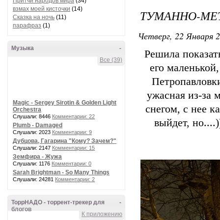
Притчи народов мира
(34)
взмах моей кисточки
(14)
ТУМАННО-МЕТ
Сказка на ночь
(11)
парафраз
(1)
Четверг, 22 Января 2
Музыка
-
Решила показать
Все (39)
его маленькой,
Петропавловки
ужасная из-за 
Magic - Sergey Sirotin & Golden Light
снегом, с нее к
Orchestra
Слушали: 8446
Комментарии: 22
выйдет, но...
Plumb - Damaged
Слушали: 2023
Комментарии: 9
Дубцова, Гагарина "Кому? Зачем?"
Слушали: 2147
Комментарии: 15
Земфира - Жужа
Слушали: 1176
Комментарии: 0
Sarah Brightman - So Many Things
Слушали: 24281
Комментарии: 2
ТоррНАДО - торрент-трекер для
-
блогов
К приложению