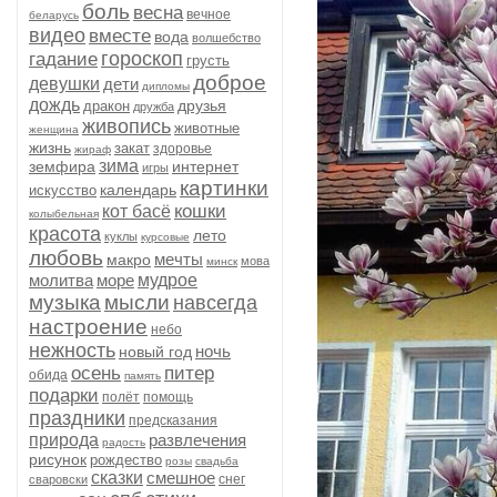
боль
весна
вечное
беларусь
видео
вместе
вода
волшебство
гороскоп
гадание
грусть
доброе
девушки
дети
дипломы
дождь
друзья
дракон
дружба
живопись
животные
женщина
жизнь
закат
здоровье
жираф
зима
земфира
интернет
игры
картинки
календарь
искусство
кошки
кот басё
колыбельная
красота
лето
куклы
курсовые
любовь
мечты
макро
мова
минск
молитва
море
мудрое
музыка
мысли
навсегда
настроение
небо
нежность
ночь
новый год
осень
питер
обида
память
подарки
полёт
помощь
праздники
предсказания
природа
развлечения
радость
рисунок
рождество
розы
свадьба
сказки
смешное
снег
сваровски