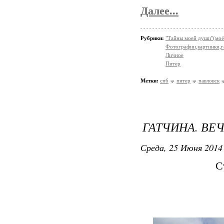
Далее...
Рубрики:
"Тайны моей души"(моё
Фотографии,картинки,га
Личное
Питер
Метки:
спб
питер
павловск
ГАТЧИНА. ВЕ
Среда, 25 Июня 2014 
С