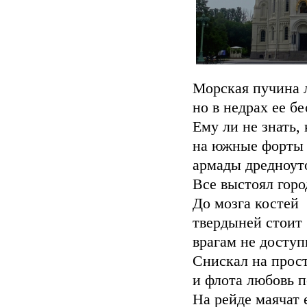
Морская пучина 
но в недрах ее б
Ему ли не знать,
на южные форты 
армады дредноут
Все выстоял горо
До мозга костей
твердыней стоит 
врагам не доступ
Снискал на прост
и флота любовь п
На рейде маячат 