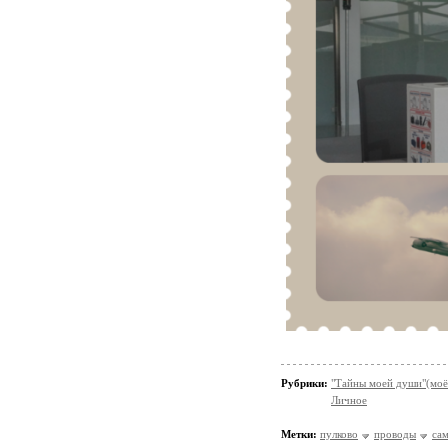
Рубрики:
"Тайны моей души"(моё
Личное
Метки:
пулково
проводы
са