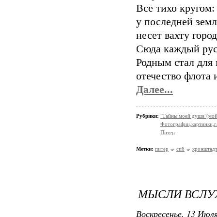
Все тихо кругом:
у последней зем
несет вахту горо
Сюда каждый рус
Родным стал для 
отечество флота 
Далее...
Рубрики:
"Тайны моей души"(моё
Фотографии,картинки,га
Питер
Метки:
питер
спб
кронштад
МЫСЛИ ВСЛУХ
Воскресенье, 13 Июля