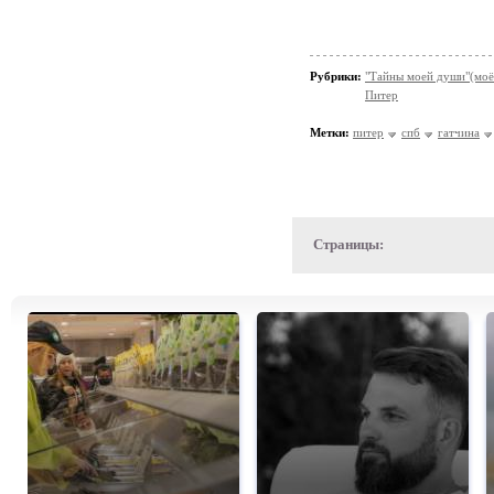
Рубрики:
"Тайны моей души"(моё
Питер
Метки:
питер
спб
гатчина
Страницы: