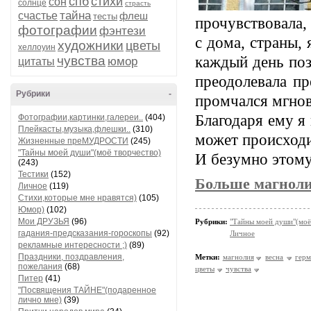
спб
стихи
сон
солнце
страсть
тайна
счастье
флеш
тесты
прочувствовала,
фотографии
фэнтези
с дома, страны,
художники
цветы
хеллоуин
чувства
каждый день поз
юмор
цитаты
преодолевала пр
Рубрики
-
промчался мгнов
Благодаря ему я 
Фотографии,картинки,галереи..
(404)
Плейкасты,музыка,флешки..
(310)
может происходи
Жизненные преМУДРОСТИ
(245)
"Тайны моей души"(моё творчество)
И безумно этому
(243)
Тестики
(152)
Больше магноли
Личное
(119)
Стихи,которые мне нравятся)
(105)
Юмор)
(102)
Мои ДРУЗЬЯ
(96)
Рубрики:
"Тайны моей души"(моё
гадания-предсказания-гороскопы
(92)
Личное
рекламные интересности ;)
(89)
Праздники, поздравления,
Метки:
магнолия
весна
герм
пожелания
(68)
цветы
чувства
Питер
(41)
"Посвящения ТАЙНЕ"(подаренное
лично мне)
(39)