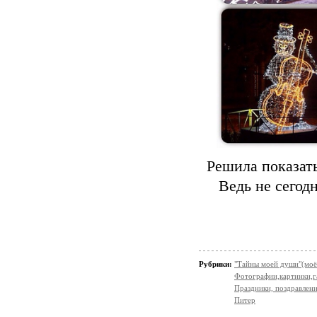
Решила показать
Ведь не сегод
Рубрики:
"Тайны моей души"(моё
Фотографии,картинки,га
Праздники, поздравлен
Питер