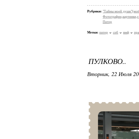
Рубрики:
"Тайны моей души"(моё
Фотографии,картинки,га
Питер
Метки:
питер
спб
вмф
пр
ПУЛКОВО..
Вторник, 22 Июля 20