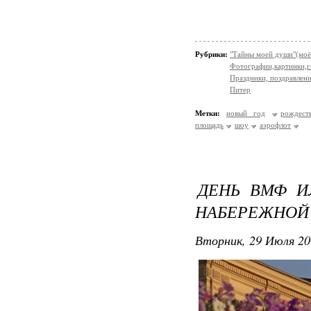
Рубрики:
"Тайны моей души"(моё
Фотографии,картинки,га
Праздники, поздравлен
Питер
Метки:
новый год
рождест
площадь
шоу
аэрофлот
ДЕНЬ ВМФ И
НАБЕРЕЖНОЙ
Вторник, 29 Июля 20