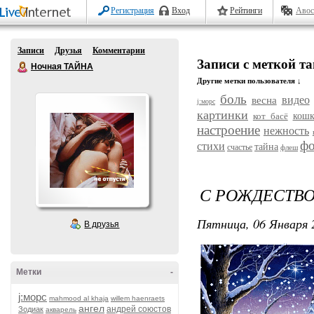
Регистрация
Вход
Рейтинги
Авос
Записи
Друзья
Комментарии
Записи с меткой т
Ночная ТАЙНА
Другие метки пользователя ↓
боль
видео
весна
j:морс
картинки
кот басё
кош
настроение
нежность
фо
стихи
тайна
счастье
флеш
С РОЖДЕСТВО
Пятница, 06 Января 
В друзья
Метки
-
j:морс
mahmood al khaja
willem haenraets
ангел
андрей союстов
Зодиак
акварель