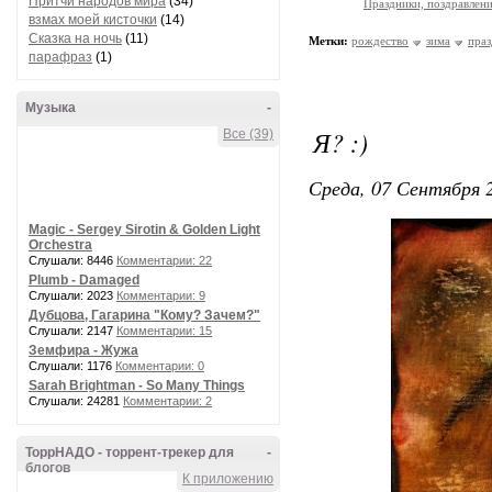
Притчи народов мира
(34)
Праздники, поздравлен
взмах моей кисточки
(14)
Сказка на ночь
(11)
Метки:
рождество
зима
пра
парафраз
(1)
Музыка
-
Я? :)
Все (39)
Среда, 07 Сентября 2
Magic - Sergey Sirotin & Golden Light
Orchestra
Слушали: 8446
Комментарии: 22
Plumb - Damaged
Слушали: 2023
Комментарии: 9
Дубцова, Гагарина "Кому? Зачем?"
Слушали: 2147
Комментарии: 15
Земфира - Жужа
Слушали: 1176
Комментарии: 0
Sarah Brightman - So Many Things
Слушали: 24281
Комментарии: 2
ТоррНАДО - торрент-трекер для
-
блогов
К приложению