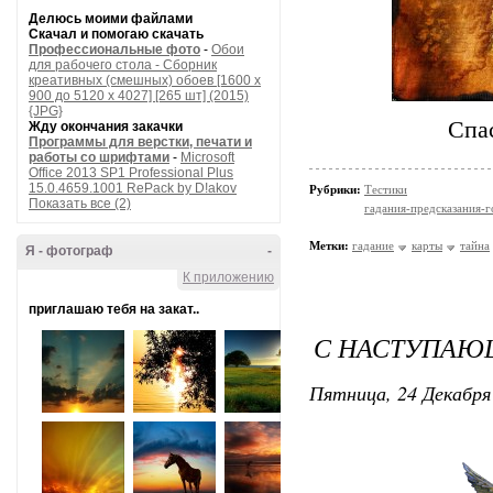
Делюсь моими файлами
Скачал и помогаю скачать
Профессиональные фото
-
Обои
для рабочего стола - Сборник
креативных (смешных) обоев [1600 x
900 до 5120 x 4027] [265 шт] (2015)
{JPG}
Спас
Жду окончания закачки
Программы для верстки, печати и
работы со шрифтами
-
Microsoft
Office 2013 SP1 Professional Plus
15.0.4659.1001 RePack by D!akov
Рубрики:
Тестики
Показать все (2)
гадания-предсказания-
Метки:
гадание
карты
тайна
Я - фотограф
-
К приложению
приглашаю тебя на закат..
С НАСТУПАЮ
Пятница, 24 Декабря 