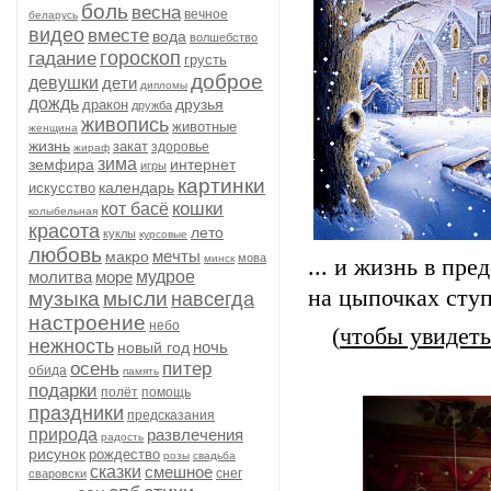
боль
весна
вечное
беларусь
видео
вместе
вода
волшебство
гороскоп
гадание
грусть
доброе
девушки
дети
дипломы
дождь
друзья
дракон
дружба
живопись
животные
женщина
жизнь
закат
здоровье
жираф
зима
земфира
интернет
игры
картинки
календарь
искусство
кошки
кот басё
колыбельная
красота
лето
куклы
курсовые
любовь
мечты
макро
мова
минск
... и жизнь в п
молитва
море
мудрое
на цыпочках ступ
музыка
мысли
навсегда
настроение
небо
(
чтобы увидет
нежность
ночь
новый год
осень
питер
обида
память
подарки
полёт
помощь
праздники
предсказания
природа
развлечения
радость
рисунок
рождество
розы
свадьба
сказки
смешное
снег
сваровски