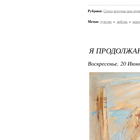
Рубрики:
Стихи,которые мне нрав
Метки:
чувства
любовь
навс
Я ПРОДОЛЖАЮ
Воскресенье, 20 Июня