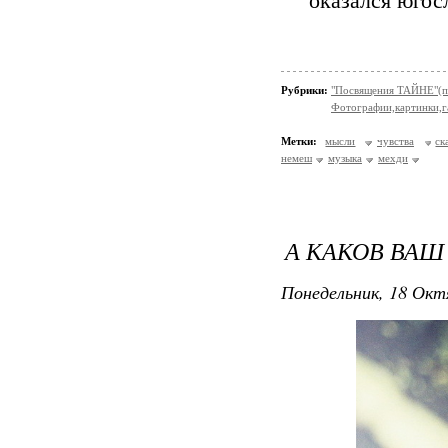
оказался югос
Рубрики:
"Посвящения ТАЙНЕ"(п
Фотографии,картинки,га
Метки:
мысли
чувства
ск
немеш
музыка
мехди
А КАКОВ ВАШ
Понедельник, 18 Окт