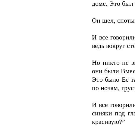
доме. Это был 
Он шел, спотык
И все говорил
ведь вокруг с
Но никто не зн
они были Вмест
Это было Ее т
по ночам, грус
И все говорил
синяки под гл
красивую?”