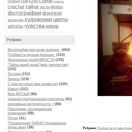
спб
стихи
сон
солнце
страсть
тайна
счастье
флеш
тесты
фотографии
фэнтези
художники
цветы
хеллоуин
чувства
юмор
цитаты
Рубрики
-
Фотографии,картинки,галереи..
(404)
Плейкасты,музыка,флешки..
(310)
Жизненные преМУДРОСТИ
(245)
"Тайны моей души"(моё творчество)
(243)
Тестики
(152)
Личное
(119)
Стихи,которые мне нравятся)
(105)
Юмор)
(102)
Мои ДРУЗЬЯ
(96)
гадания-предсказания-гороскопы
(92)
рекламные интересности ;)
(89)
Праздники, поздравления,
пожелания
(68)
Питер
(41)
"Посвящения ТАЙНЕ"(подаренное
лично мне)
(39)
Рубрики:
Плейкасты,музыка,флеш