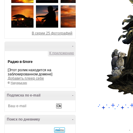
В серии 25 фотографий
-
К приложению
Радио в блоге
[Этот ролик находится на
заблокированном домене]
Добавить плеер себе
©
Накукрыскин
Подписка по e-mail
-
Поиск по дневнику
-