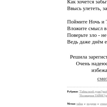
Как хочется забы
Ввысь улететь, з
Поймите Ночь и 
Вложите смысл в
Поверьте зло - н
Ведь даже днём 
Решила зарегис
Очень надеюс
избежа
смо
Рубрики:
"Тайны моей души"(моё
"Посвящения ТАЙНЕ"(п
Метки:
тайна
подарки
стихи