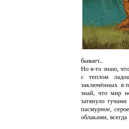
бывает..
Но я-то знаю, чт
с теплом ладош
заключённых в п
знай, что мир н
затянуло тучами
пасмурное, серо
облаками, всегда 