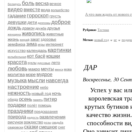
боль
весна
вечное
беларусь
видео
вместе
вода
волшебство
А что вам ждать от нового 
гороскоп
гадание
грусть
доброе
девушки
дети
дипломы
дождь
друзья
дракон
дружба
Рубрики:
Тестики
живопись
животные
женщина
жизнь
закат
здоровье
жираф
Метки:
новый год
нг
подарк
зима
земфира
интернет
игры
картинки
календарь
искусство
кошки
кот басё
колыбельная
красота
лето
куклы
курсовые
ДАР
любовь
мечты
макро
мова
минск
молитва
море
мудрое
Воскресенье, 30 Сент
музыка
мысли
навсегда
настроение
небо
Успех у вас ил
нежность
ночь
новый год
королевская тр
осень
питер
обида
память
подарки
крутых бутиков и
полёт
помощь
праздники
предсказания
качество жизни
природа
развлечения
радость
рисунок
способности ви
рождество
розы
свадьба
сказки
смешное
снег
сваровски
Оно зависит лишь