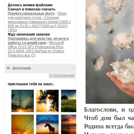
Делюсь моими файлами
Скачал и помогаю скачать
Профессиональные фото
-
Обои
для рабочего стола - Сборник
креативных (смешных) обоев [1600 x
900 до 5120 x 4027] [265 шт] (2015)
{JPG}
Жду окончания закачки
Программы для верстки, печати и
работы со шрифтами
-
Microsoft
Office 2013 SP1 Professional Plus
15.0.4659.1001 RePack by D!akov
Показать все (2)
Я - фотограф
-
К приложению
приглашаю тебя на закат..
Благослови, и о
Чтоб дом был ча
Родина всегда бы