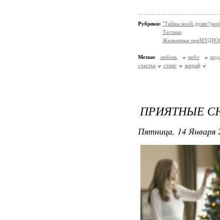
Рубрики:
"Тайны моей души"(моё
Тестики
Жизненные преМУДРО
Метки:
любовь
небо
под
счастье
стинг
жираф
ПРИЯТНЫЕ СЮ
Пятница, 14 Января 