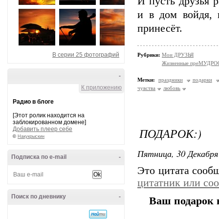
И пусть друзья р
и в дом войдя, 
принесёт.
В серии 25 фотографий
Рубрики:
Мои ДРУЗЬЯ
Жизненные преМУДРО
-
Метки:
праздники
подарки
К приложению
чувства
любовь
Радио в блоге
[Этот ролик находится на
заблокированном домене]
ПОДАРОК:)
Добавить плеер себе
©
Накукрыскин
Пятница, 30 Декабря 
Подписка по e-mail
-
Это цитата соо
цитатник или со
Поиск по дневнику
-
Ваш подарок 