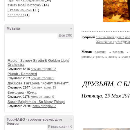
Притчи народов мира
(34)
взмах моей кисточки
(14)
Сказка на ночь
(11)
парафраз
(1)
Музыка
-
Все (39)
Рубрики:
"Тайны моей души"(моё
Жизненные преМУДРО
Метки:
подарки
радость
цитаты
осень
жизнь
мудр
Magic - Sergey Sirotin & Golden Light
Orchestra
Слушали: 8446
Комментарии: 22
Plumb - Damaged
Слушали: 2023
Комментарии: 9
ДРУЗЬЯМ. С 
Дубцова, Гагарина "Кому? Зачем?"
Слушали: 2147
Комментарии: 15
Земфира - Жужа
Пятница, 25 Мая 201
Слушали: 1176
Комментарии: 0
Sarah Brightman - So Many Things
Слушали: 24281
Комментарии: 2
ТоррНАДО - торрент-трекер для
-
блогов
К приложению