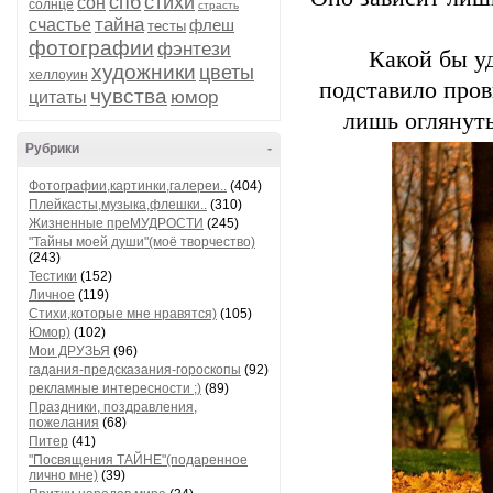
спб
стихи
сон
солнце
страсть
тайна
счастье
флеш
тесты
фотографии
фэнтези
Какой бы у
художники
цветы
хеллоуин
подставило пров
чувства
юмор
цитаты
лишь оглянуть
Рубрики
-
Фотографии,картинки,галереи..
(404)
Плейкасты,музыка,флешки..
(310)
Жизненные преМУДРОСТИ
(245)
"Тайны моей души"(моё творчество)
(243)
Тестики
(152)
Личное
(119)
Стихи,которые мне нравятся)
(105)
Юмор)
(102)
Мои ДРУЗЬЯ
(96)
гадания-предсказания-гороскопы
(92)
рекламные интересности ;)
(89)
Праздники, поздравления,
пожелания
(68)
Питер
(41)
"Посвящения ТАЙНЕ"(подаренное
лично мне)
(39)