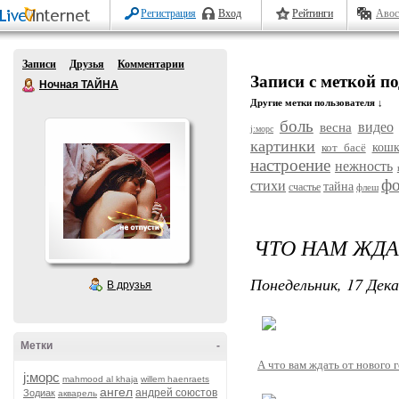
Регистрация
Вход
Рейтинги
Авос
Записи
Друзья
Комментарии
Записи с меткой п
Ночная ТАЙНА
Другие метки пользователя ↓
боль
видео
весна
j:морс
картинки
кот басё
кош
настроение
нежность
фо
стихи
тайна
счастье
флеш
ЧТО НАМ ЖДА
Понедельник, 17 Дека
В друзья
Метки
-
А что вам ждать от нового 
j:морс
mahmood al khaja
willem haenraets
ангел
андрей союстов
Зодиак
акварель