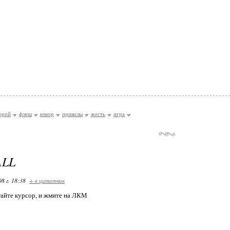
ерой
флеш
юмор
приколы
жесть
игра
ALL
08 г. 18:38
+ в цитатник
айте курсор, и жмите на ЛКМ