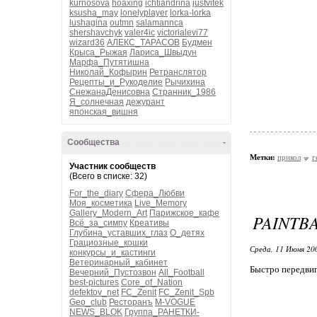
kurnosova
hoaxing
ichtiandrina
justvitek
ksusha_may
lonelyplayer
lorka-lorka
lushagina
outmn
salamannca
shershavchyk
valer4ic
victorialevi77
wizard36
АЛЕКС_ТАРАСОВ
Будмен
Крыса_Рыжая
Лариса_Швыдун
Марфа_Путятишна
Николай_Кофырин
Ретранслятор
Рецепты_и_Рукоделие
Рычихина
СнежанаДенисовна
Странник_1986
Я_солнечная
дежурант
японская_вишня
Сообщества
-
Метки:
прикол
г
Участник сообществ
(Всего в списке: 32)
For_the_diary
Сфера_Любви
Моя_косметика
Live_Memory
Gallery_Modern_Art
Парижское_кафе
PAINTB
Всё_за_симпу
Креативы
Глубина_уставших_глаз
О_детях
Грациозные_кошки
Среда, 11 Июня 20
конкурсы_и_кастинги
Ветеринарный_кабинет
Быстро передвиг
Вечерний_Пустозвон
All_Football
best-pictures
Core_of_Nation
defektov_net
FC_Zenit
FC_Zenit_Spb
Geo_club
Ресторанъ
M-VOGUE
NEWS_BLOK
Группа_РАНЕТКИ-