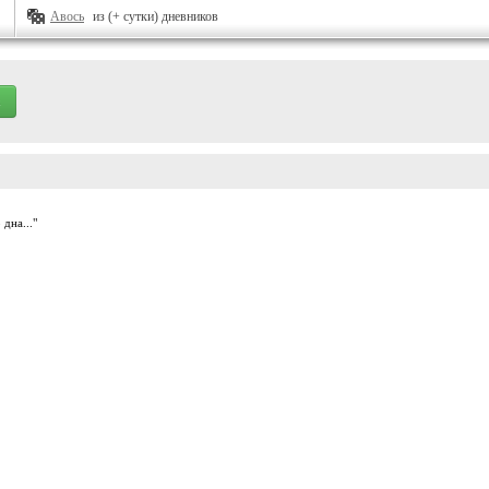
Авось
из (+ сутки) дневников
дна..."