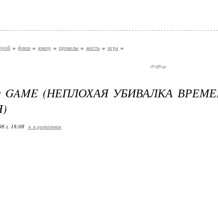
ерой
флеш
юмор
приколы
жесть
игра
 GAME (НЕПЛОХАЯ УБИВАЛКА ВРЕМЕ
)
08 г. 18:08
+ в цитатник