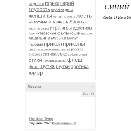
герой
гадость
гарики
СИНИЙ
глупость
дети
гороскоп
жесть
женщины
женщины.жесть
Среда, 11 Июня 20
забавуха
жрачка
животные
игра
игры
идиотизм
знаки зодиака
интересные факты
кошки
имя
маразм
медицина
музыка
мульт
прикол
приколы
пародия
рассказ
приколы прикол юмор
притча
секс
сатира
рисунки
спорт
собаки
флеш
стихи
техника
факты
шутка
шутки
эротика
фото
юмор
Музыка
-
Все (3)
The Real Thing
Слушали: 2023
Комментарии: 0