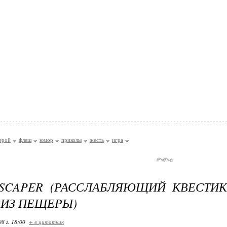
ерой
флеш
юмор
приколы
жесть
игра
ESCAPER (РАССЛАБЛЯЮЩИЙ КВЕСТИ
 ИЗ ПЕЩЕРЫ)
08 г. 18:00
+ в цитатник