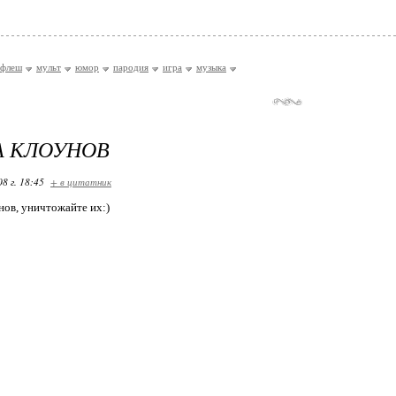
флеш
мульт
юмор
пародия
игра
музыка
А КЛОУНОВ
08 г. 18:45
+ в цитатник
нов, уничтожайте их:)