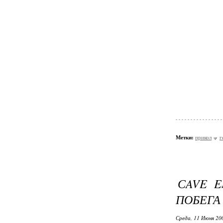
Метки:
прикол
г
СAVE 
ПОБЕГА
Среда, 11 Июня 20