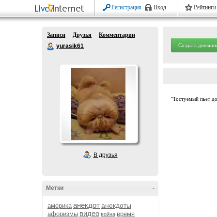
Регистрация
Вход
Рейтинги
Записи
Друзья
Комментарии
Создать дневник
yurasik61
"Тостуемый пьет до 
В друзья
Метки
-
анекдот
анекдоты
америка
видео
афоризмы
время
война