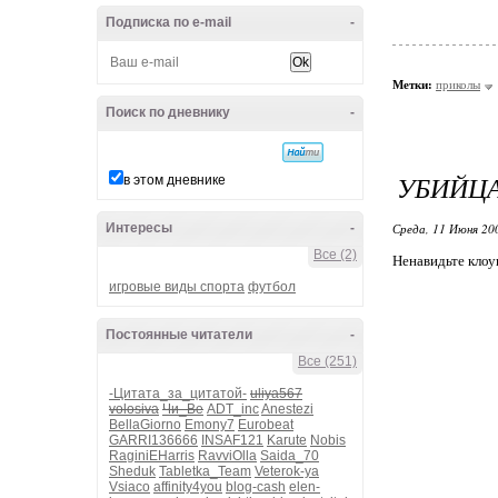
Подписка по e-mail
-
Метки:
приколы
Поиск по дневнику
-
УБИЙЦ
в этом дневнике
Интересы
-
Среда, 11 Июня 20
Все (2)
Ненавидьте клоу
игровые виды спорта
футбол
Постоянные читатели
-
Все (251)
-Цитата_за_цитатой-
uliya567
volosiva
Чи_Ве
ADT_inc
Anestezi
BellaGiorno
Emony7
Eurobeat
GARRI136666
INSAF121
Karute
Nobis
RaginiEHarris
RavviOlla
Saida_70
Sheduk
Tabletka_Team
Veterok-ya
Vsiaco
affinity4you
blog-cash
elen-