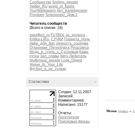
Сообщество
Smiling_people
Twitter_RU
world_of_flashs
YourWallpapers
Арт_Калейдоскоп
Frondam
Телепроект_Дом-2
Читатель сообществ
(Всего в списке: 18)
axeeffect_ru
FUTBOL
se_prognoz
-
Kritika-LiRu-
СУЧКИ
Планета_Ночь
АвКи_дЛя_Вас
личность_социума
Отказники_Петербурга
Pinacoteca
Мода_и_стиль_с_Сусловым
Кама-
сутра
Зал_славы
Авто-Любитель
gluttonous_people
Look_Digest
Vogue_In_Your_Life
Футбол_и_не_только
Статистика
-
Создан: 12.11.2007
Записей:
Комментариев:
Написано: 15177
Метки:
прикол
г
Отчеты:
Посетители
Поисковые фразы