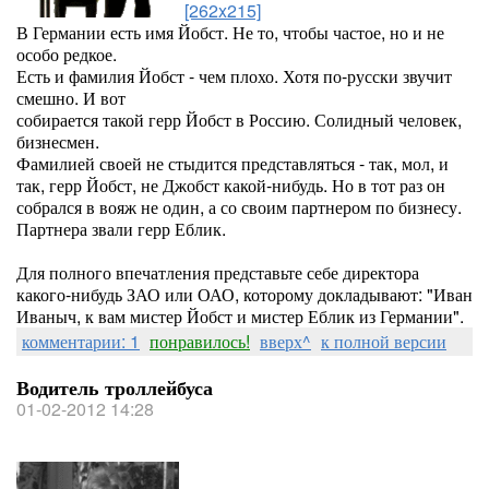
[262x215]
В Германии есть имя Йобст. Не то, чтобы частое, но и не
особо редкое.
Есть и фамилия Йобст - чем плохо. Хотя по-русски звучит
смешно. И вот
собирается такой герр Йобст в Россию. Солидный человек,
бизнесмен.
Фамилией своей не стыдится представляться - так, мол, и
так, герр Йобст, не Джобст какой-нибудь. Но в тот раз он
собрался в вояж не один, а со своим партнером по бизнесу.
Партнера звали герр Еблик.
Для полного впечатления представьте себе директора
какого-нибудь ЗАО или ОАО, которому докладывают: "Иван
Иваныч, к вам мистер Йобст и мистер Еблик из Германии".
комментарии: 1
понравилось!
вверх^
к полной версии
Водитель троллейбуса
01-02-2012 14:28