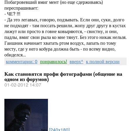
Побагровевший вмиг мент (но еще сдерживаясь)
переспрашивает:
- ЧЕ? !!!
- Да это легавых, говорю, подзывать. Если они, суки, долго
не подходят - там поссать решили, жопу друг другу в кустах
лижут или просто в говне ковыряются, - свистну, и они,
падлы, вмиг свои рыла ко мне тянут. Без этого никак нельзя.
Гаишник начинает хватать ртом воздух, лапать по тому
месту, где у него кобура должна быть - по всему видно,
обиделся...
комментарии: 0
понравилось!
вверх^
к полной версии
Как становятся профи фотографами (общение на
одном из форумов)
01-02-2012 14:07
[240x180]