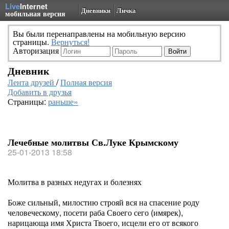
Live
Internet
Дневники
Личка
мобильная версия
Вы были перенаправлены на мобильную версию
страницы.
Вернуться!
Авторизация
Дневник
Лента друзей
/
Полная версия
Добавить в друзья
Страницы:
раньше»
Лечебные молитвы Св.Луке Крымскому
25-01-2013 18:58
Молитва в разных недугах и болезнях
Боже сильный, милостию строяй вся на спасение роду
человеческому, посети раба Своего сего (имярек),
нарицающа имя Христа Твоего, исцели его от всякого