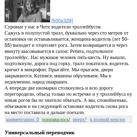
[500x329]
Суровые у нас в Чите водители троллейбусов.
Сажусь в полупустой тралл, буквально через сто метров от
остановки он останавливается, женщина-водитель (лет 50-
55) выходит и отцепляет рога. Затем возвращается и через
минуту высовывается в салон: Ребята, подтолкните
троллейбус. Нас мужиков человек пять-шесть. Ну вышли,
подтолкнули, дорога под горку, тралл покатился, водитель
кричит в микрофон: Прыгайте. Мы прыгаем, двери
закрываются. Катимся, машины обруливаем. Мы в
недоумении, народ ошарашен.
А впереди две иномарки столкнулись и всю дорогу
перегородили, объезд только по встречке и у троллейбуса ну
никак рогов бы не хватило объехать. А мы, спокойненько,
объезжаем и на следующей остановке водитель снова рога
на место поставила и дальше поехали.
комментарии: 0
понравилось!
вверх^
к полной версии
Универсальный переводчик