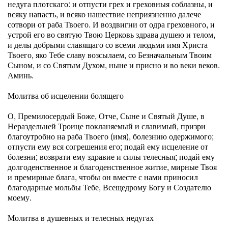
недуга плотскаго: и отпусти грех и греховныя соблазны, и
всяку напасть, и всяко нашествие неприязненно далече
сотвори от раба Твоего. И воздвигни от одра греховного, и
устрой его во святую Твою Церковь здрава душею и телом,
и делы добрыми славящаго со всеми людьми имя Христа
Твоего, яко Тебе славу возсылаем, со Безначальным Твоим
Сыном, и со Святым Духом, ныне и присно и во веки веков.
Аминь.
Молитва об исцелении болящего
О, Премилосердый Боже, Отче, Сыне и Святый Душе, в
Нераздельней Троице покланяемый и славимый, призри
благоутробно на раба Твоего (имя), болезнию одержимого;
отпусти ему вся согрешения его; подай ему исцеление от
болезни; возврати ему здравие и силы телесныя; подай ему
долгоденственное и благоденственное житие, мирные Твоя
и премирные блага, чтобы он вместе с нами приносил
благодарные мольбы Тебе, Всещедрому Богу и Создателю
моему.
Молитва в душевных и телесных недугах