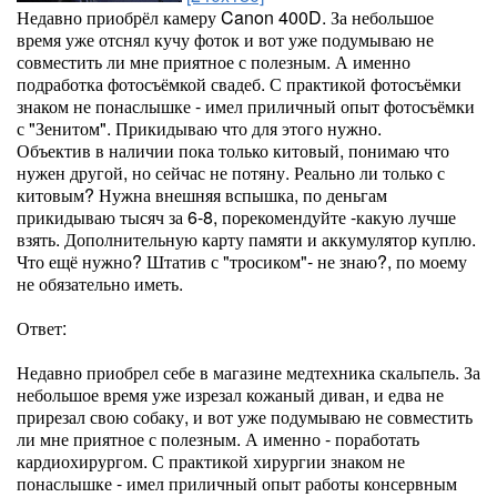
Недавно приобрёл камеру Canon 400D. За небольшое
время уже отснял кучу фоток и вот уже подумываю не
совместить ли мне приятное с полезным. А именно
подработка фотосъёмкой свадеб. С практикой фотосъёмки
знаком не понаслышке - имел приличный опыт фотосъёмки
с "Зенитом". Прикидываю что для этого нужно.
Объектив в наличии пока только китовый, понимаю что
нужен другой, но сейчас не потяну. Реально ли только с
китовым? Нужна внешняя вспышка, по деньгам
прикидываю тысяч за 6-8, порекомендуйте -какую лучше
взять. Дополнительную карту памяти и аккумулятор куплю.
Что ещё нужно? Штатив с "тросиком"- не знаю?, по моему
не обязательно иметь.
Ответ:
Недавно приобрел себе в магазине медтехника скальпель. За
небольшое время уже изрезал кожаный диван, и едва не
прирезал свою собаку, и вот уже подумываю не совместить
ли мне приятное с полезным. А именно - поработать
кардиохирургом. С практикой хирургии знаком не
понаслышке - имел приличный опыт работы консервным