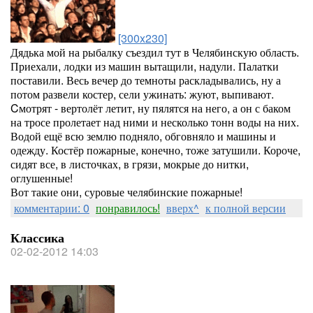
[300x230]
Дядька мой на рыбалку съездил тут в Челябинскую область.
Приехали, лодки из машин вытащили, надули. Палатки
поставили. Весь вечер до темноты раскладывались, ну а
потом развели костер, сели ужинать: жуют, выпивают.
Cмотрят - вертолёт летит, ну пялятся на него, а он с баком
на тросе пролетает над ними и несколько тонн воды на них.
Водой ещё всю землю подняло, обговняло и машины и
одежду. Костёр пожарные, конечно, тоже затушили. Короче,
сидят все, в листочках, в грязи, мокрые до нитки,
оглушенные!
Вот такие они, суровые челябинские пожарные!
комментарии: 0
понравилось!
вверх^
к полной версии
Классика
02-02-2012 14:03