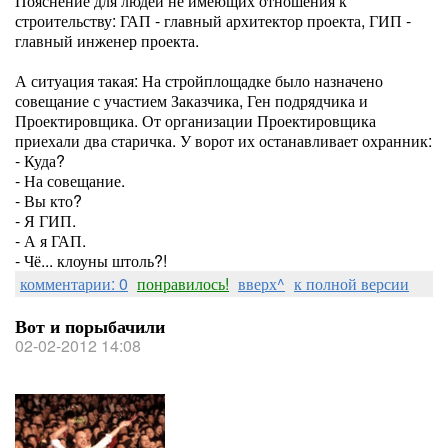
Пояснение для людей не имеющих отношения к
строительству: ГАП - главный архитектор проекта, ГИП -
главный инженер проекта.
А ситуация такая: На стройплощадке было назначено
совещание с участием Заказчика, Ген подрядчика и
Проектировщика. От организации Проектировщика
приехали два старичка. У ворот их останавливает охранник:
- Куда?
- На совещание.
- Вы кто?
- Я ГИП.
- А я ГАП.
- Чё... клоуны штоль?!
комментарии: 0
понравилось!
вверх^
к полной версии
Вот и порыбачили
02-02-2012 14:08