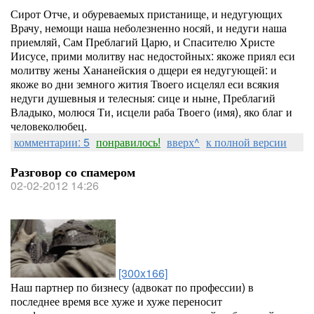
Сирот Отче, и обуреваемых пристанище, и недугующих
Врачу, немощи наша неболезненно носяй, и недуги наша
приемляй, Сам Преблагий Царю, и Спасителю Христе
Иисусе, прими молитву нас недостойных: якоже приял еси
молитву жены Хананейския о дщери ея недугующей: и
якоже во дни земного жития Твоего исцелял еси всякия
недуги душевныя и телесныя: сице и ныне, Преблагий
Владыко, молюся Ти, исцели раба Твоего (имя), яко благ и
человеколюбец.
комментарии: 5
понравилось!
вверх^
к полной версии
Разговор со спамером
02-02-2012 14:26
[300x166]
Наш партнер по бизнесу (адвокат по профессии) в
последнее время все хуже и хуже переносит