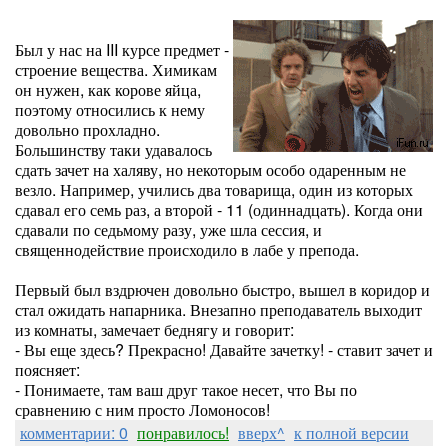
Был у нас на III курсе предмет -
строение вещества. Химикам
он нужен, как корове яйца,
поэтому относились к нему
довольно прохладно.
Большинству таки удавалось
сдать зачет на халяву, но некоторым особо одаренным не
везло. Например, учились два товарища, один из которых
сдавал его семь раз, а второй - 11 (одиннадцать). Когда они
сдавали по седьмому разу, уже шла сессия, и
священнодействие происходило в лабе у препода.
Первый был вздрючен довольно быстро, вышел в коридор и
стал ожидать напарника. Внезапно преподаватель выходит
из комнаты, замечает беднягу и говорит:
- Вы еще здесь? Прекрасно! Давайте зачетку! - ставит зачет и
поясняет:
- Понимаете, там ваш друг такое несет, что Вы по
сравнению с ним просто Ломоносов!
комментарии: 0
понравилось!
вверх^
к полной версии