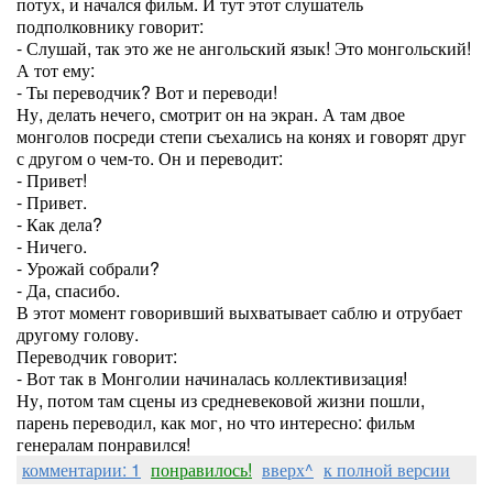
потух, и начался фильм. И тут этот слушатель
подполковнику говорит:
- Слушай, так это же не ангольский язык! Это монгольский!
А тот ему:
- Ты переводчик? Вот и переводи!
Ну, делать нечего, смотрит он на экран. А там двое
монголов посреди степи съехались на конях и говорят друг
с другом о чем-то. Он и переводит:
- Привет!
- Привет.
- Как дела?
- Ничего.
- Урожай собрали?
- Да, спасибо.
В этот момент говоривший выхватывает саблю и отрубает
другому голову.
Переводчик говорит:
- Вот так в Монголии начиналась коллективизация!
Ну, потом там сцены из средневековой жизни пошли,
парень переводил, как мог, но что интересно: фильм
генералам понравился!
комментарии: 1
понравилось!
вверх^
к полной версии