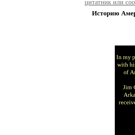
цитатник или со
Историю Амер
In my p
with hi
of A
Jim 
Arka
receiv