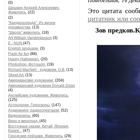
(0)
Шишкин Андрей Алексеевич.
Это цитата соо
Живопись.
(22)
цитатник или со
(2)
"Кардиналиада". Из жизни
духовенства.
(13)
Зов предков.K
"Школа" живопись.
(18)
Art William Vanderdasson
(3)
E - NUN
(47)
English language.
(3)
Flash for fun
(88)
Happy Halloween.
(20)
Photoshop .Фотошоп.
(19)
Richard MacNeil - художник. G.B.
(13)
Street Art.
(13)
Американские художники.
(204)
Американский художник Donald Zolan
(4)
Английские художники. Живопись.
(125)
Астрология. Гороскопы.
(147)
Аудиокниги, радиоспектакли.
(52)
Видеоклипы.
(60)
Вино и виноград.
(45)
Восточные сказки. Китай, Япония,
Корея...
(47)
Городские пейзажи. Живопись.
(29)