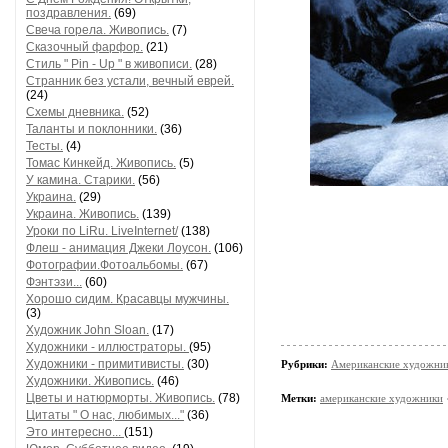
поздравления.
(69)
Свеча горела. Живопись.
(7)
Сказочный фарфор.
(21)
Стиль " Pin - Up " в живописи.
(28)
Странник без устали, вечный еврей.
(24)
Схемы дневника.
(52)
Таланты и поклонники.
(36)
Тесты.
(4)
Томас Кинкейд. Живопись.
(5)
У камина. Старики.
(56)
Украина.
(29)
Украина. Живопись.
(139)
Уроки по LiRu. LiveInternet/
(138)
Флеш - анимация Джеки Лоусон.
(106)
Фотографии.Фотоальбомы.
(67)
Фэнтэзи...
(60)
Хорошо сидим. Красавцы мужчины.
(3)
Художник John Sloan.
(17)
Художники - иллюстраторы.
(95)
Художники - примитивисты.
(30)
Рубрики:
Американские художни
Художники. Живопись.
(46)
Цветы и натюрморты. Живопись.
(78)
Метки:
американские художники
Цитаты " О нас, любимых..."
(36)
Это интересно...
(151)