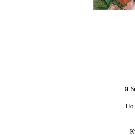
Я б
Но
К