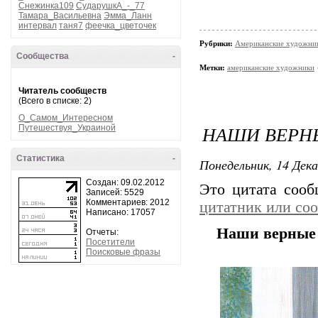
Снежинка109
СударушкА_-_77
Тамара_Васильевна
Эмма_Ланн
интервал
таня7
феечка_цветочек
Рубрики:
Американские художни
Сообщества
-
Метки:
американские художники
Читатель сообществ
(Всего в списке: 2)
О_Самом_Интересном
НАШИ ВЕРНЫ
Путешествуя_Украиной
Статистика
-
Понедельник, 14 Дека
Создан: 09.02.2012
Это цитата соо
Записей: 5529
Комментариев: 2012
цитатник или со
Написано: 17057
Наши верные 
Отчеты:
Посетители
Поисковые фразы