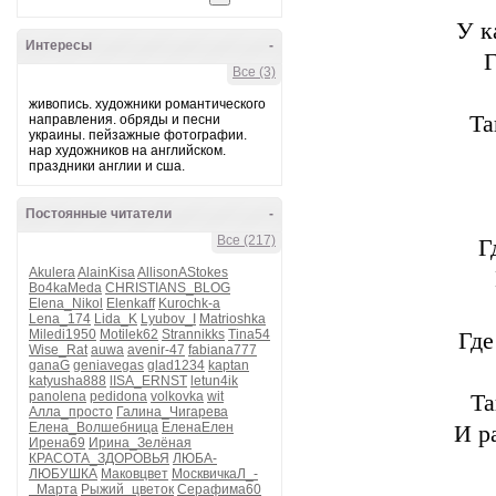
У к
Интересы
-
Г
Все (3)
живопись. художники романтического
Та
направления. обряды и песни
украины. пейзажные фотографии.
нар художников на английском.
праздники англии и сша.
Постоянные читатели
-
Все (217)
Г
Akulera
AlainKisa
AllisonAStokes
Bo4kaMeda
CHRISTIANS_BLOG
Elena_Nikol
Elenkaff
Kurochk-a
Lena_174
Lida_K
Lyubov_I
Matrioshka
Miledi1950
Motilek62
Strannikks
Tina54
Где
Wise_Rat
auwa
avenir-47
fabiana777
ganaG
geniavegas
glad1234
kaptan
katyusha888
lISA_ERNST
letun4ik
panolena
pedidona
volkovka
wit
Та
Алла_просто
Галина_Чигарева
Елена_Волшебница
ЕленаЕлен
И ра
Ирена69
Ирина_Зелёная
КРАСОТА_ЗДОРОВЬЯ
ЛЮБА-
ЛЮБУШКА
Маковцвет
МосквичкаЛ_-
_Марта
Рыжий_цветок
Серафима60