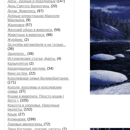
Даты - разные и праздничые
(147)
День Святого Валентина.
(20)
Детки. Живопись.
(97)
Добрые иллюстрации Марселя
Марльера.
(9)
Жанровое
(57)
Женский образ в живописи.
(59)
Животные в живописи.
(98)
Журфикс.
(2)
За рулём автомобиля и не только...
(36)
Зацепило...
(38)
Исторические статьи, факты.
(4)
Калькулятор
(2)
Карандашные рисунки.
(34)
Кино on line.
(22)
Королевская семья Великобритании.
(171)
Короли, королевы и королевские
семьи.
(37)
Кошки в живописи. Просто кошки (
фото ).
(105)
Красота и здоровье. Народные
рецепты.
(152)
Крым.
(27)
Кулинария.
(299)
Лаковые миниатюры.
(72)
Лина Костенко - поезия, цитаты.
(7)