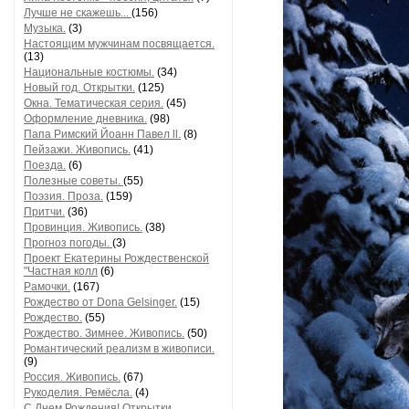
Лучше не скажешь...
(156)
Музыка.
(3)
Настоящим мужчинам посвящается.
(13)
Национальные костюмы.
(34)
Новый год. Открытки.
(125)
Окна. Тематическая серия.
(45)
Оформление дневника.
(98)
Папа Римский Йоанн Павел ll.
(8)
Пейзажи. Живопись.
(41)
Поезда.
(6)
Полезные советы.
(55)
Поэзия. Проза.
(159)
Притчи.
(36)
Провинция. Живопись.
(38)
Прогноз погоды.
(3)
Проект Екатерины Рождественской
"Частная колл
(6)
Рамочки.
(167)
Рождество от Dona Gelsinger.
(15)
Рождество.
(55)
Рождество. Зимнее. Живопись.
(50)
Романтический реализм в живописи.
(9)
Россия. Живопись.
(67)
Рукоделия. Ремёсла.
(4)
С Днем Рождения! Открытки,