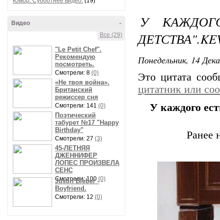
Юмор. Субботнее видео.
(19)
У КАЖДОГ
Видео
-
ДЕТСТВА".KEV
Все (29)
"Le Petit Chef".
Рекомендую
Понедельник, 14 Дека
посмотреть.
Смотрели: 8
(0)
Это цитата соо
«Не твоя война».
цитатник или со
Британский
режиссер сня
У каждого ест
Смотрели: 141
(0)
Поэтический
табурет №17 "Happy
Birthday"
Ранее 
Смотрели: 27
(3)
45-ЛЕТНЯЯ
ДЖЕННИФЕР
ЛОПЕС ПРОИЗВЕЛА
СЕНС
Смотрели: 100
(0)
Justin Bieber -
Boyfriend.
Смотрели: 12
(0)