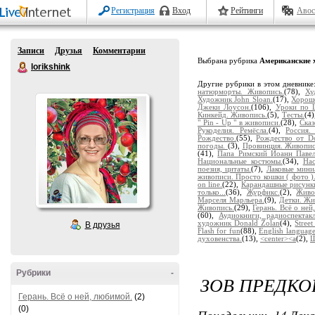
Регистрация
Вход
Рейтинги
Авос
Записи
Друзья
Комментарии
Выбрана рубрика
Американские 
lorikshink
Другие рубрики в этом дневнике
натюрморты. Живопись.
(78),
Ху
Художник John Sloan.
(17),
Хорош
Джеки Лоусон.
(106),
Уроки по Li
Кинкейд. Живопись.
(5),
Тесты.
(4
" Pin - Up " в живописи.
(28),
Ска
Рукоделия. Ремёсла.
(4),
Россия.
Рождество.
(55),
Рождество от Do
погоды.
(3),
Провинция. Живопис
(41),
Папа Римский Йоанн Павел 
Национальные костюмы.
(34),
На
поезия, цитаты.
(7),
Лаковые мин
живописи. Просто кошки ( фото )
on line.
(22),
Карандашные рисунк
только...
(36),
Журфикс.
(2),
Живо
Марселя Марльера.
(9),
Детки. Жи
Живопись.
(29),
Герань. Всё о ней
(60),
Аудиокниги, радиоспектакл
художник Donald Zolan
(4),
Street
В друзья
Flash for fun
(88),
English language
духовенства.
(13),
<center><a
(2),
Ш
Рубрики
-
ЗОВ ПРЕДКОВ
Герань. Всё о ней, любимой.
(2)
(0)
Понедельник, 14 Дека