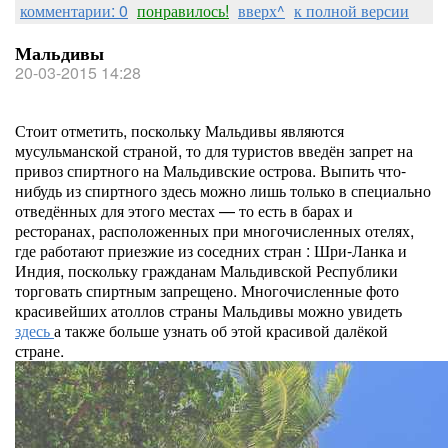
комментарии: 0
понравилось!
вверх^
к полной версии
Мальдивы
20-03-2015 14:28
Стоит отметить, поскольку Мальдивы являются
мусульманской страной, то для туристов введён запрет на
привоз спиртного на Мальдивские острова. Выпить что-
нибудь из спиртного здесь можно лишь только в специально
отведённых для этого местах — то есть в барах и
ресторанах, расположенных при многочисленных отелях,
где работают приезжие из соседних стран : Шри-Ланка и
Индия, поскольку гражданам Мальдивской Республики
торговать спиртным запрещено. Многочисленные фото
красивейших атоллов страны Мальдивы можно увидеть
здесь
а также больше узнать об этой красивой далёкой
стране.