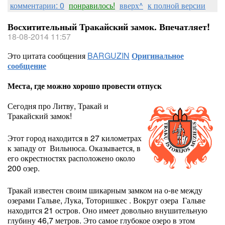
комментарии: 0
понравилось!
вверх^
к полной версии
Восхитительный Тракайский замок. Впечатляет!
18-08-2014 11:57
Это цитата сообщения
BARGUZIN
Оригинальное
сообщение
Места, где можно хорошо провести отпуск
Сегодня про Литву, Тракай и
Тракайский замок!
Этот город находится в 27 километрах
к западу от Вильнюса. Оказывается, в
его окрестностях расположено около
200 озер.
Тракай известен своим шикарным замком на о-ве между
озерами Гальве, Лука, Тоторишкес . Вокруг озера Гальве
находится 21 остров. Оно имеет довольно внушительную
глубину 46,7 метров. Это самое глубокое озеро в этом