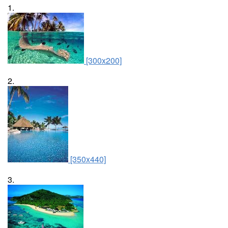
1.
[300x200]
2.
[350x440]
3.