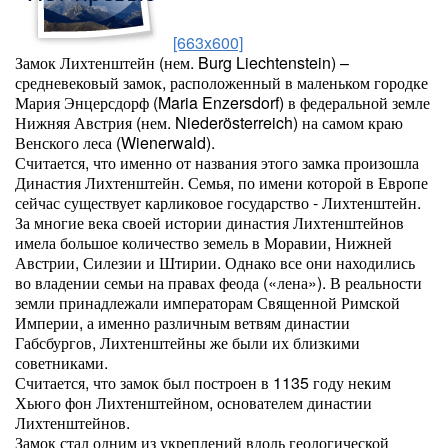
[663x600]
Замок Лихтенштейн (нем. Burg Liechtenstein) –
средневековый замок, расположенный в маленьком городке
Мария Энцерсдорф (Maria Enzersdorf) в федеральной земле
Нижняя Австрия (нем. Niederösterreich) на самом краю
Венского леса (Wienerwald).
Считается, что именно от названия этого замка произошла
Династия Лихтенштейн. Семья, по имени которой в Европе
сейчас существует карликовое государство - Лихтенштейн.
За многие века своей истории династия Лихтенштейнов
имела большое количество земель в Моравии, Нижней
Австрии, Силезии и Штирии. Однако все они находились
во владении семьи на правах феода («лена»). В реальности
земли принадлежали императорам Священной Римской
Империи, а именно различным ветвям династии
Габсбургов, Лихтенштейны же были их близкими
советниками.
Считается, что замок был построен в 1135 году неким
Хьюго фон Лихтенштейном, основателем династии
Лихтенштейнов.
Замок стал одним из укреплений вдоль геологической