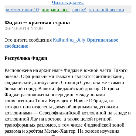
Читать далее...
комментарии: 0
понравилось!
вверх^
к полной версии
Фиджи -- красивая страна
06-10-2014 14:00
Это цитата сообщения
Katharina_July
Оригинальное
сообщение
Республика Фиджи
Расположена на архипелаге Фиджи в южной части Тихого
океана. Официальными языками являются: английскаий,
фиджийский, хиндустани. Столица Сува, она же - самый
большой город. Валюта- фиджийский доллар. Острова
Фиджи расположены посередине между зонами
конвергенции Тонга-Кермадек и Новые Гебриды, от
которых они отделены двумя обширными задуговыми
котловинами — Северофиджийской котловиной на западе и
котловиной Лау на востоке, а также целой группой
трансформных разломов, в том числе Фиджийской зоной
разлома и хребтом Мэтью-Хантер. На основе изучения