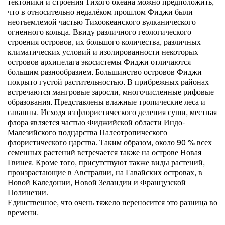
тектоники и строения Тихого океана можно предположить,
что в относительно недалёком прошлом Фиджи были
неотъемлемой частью Тихоокеанского вулканического
огненного кольца. Ввиду различного геологического
строения островов, их большого количества, различных
климатических условий и изолированности некоторых
островов архипелага экосистемы Фиджи отличаются
большим разнообразием. Большинство островов Фиджи
покрыто густой растительностью. В прибрежных районах
встречаются мангровые заросли, многочисленные рифовые
образования. Представлены влажные тропические леса и
саванны. Исходя из флористического деления суши, местная
флора является частью Фиджийской области Индо-
Малезийского подцарства Палеотропического
флористического царства. Таким образом, около 90 % всех
семенных растений встречается также на острове Новая
Гвинея. Кроме того, присутствуют также виды растений,
произрастающие в Австралии, на Гавайских островах, в
Новой Каледонии, Новой Зеландии и Французской
Полинезии.
Единственное, что очень тяжело переносится это разница во
времени.