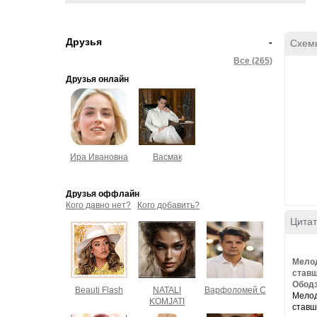
Друзья
-
Схем
Все (265)
Друзья онлайн
Ира Ивановна
Васмак
Друзья оффлайн
Кого давно нет?
Кого добавить?
Цитат
Мелод
ставш
Ободз
Beauti Flash
NATALI
Варфоломей С
Мелод
KOMJATI
ставш