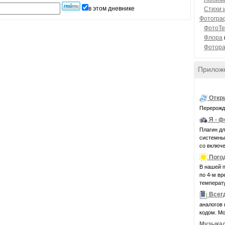
в этом дневнике
Стихи 
Фотогра
ФотоТе
Флора
Фотор
Прилож
Откр
Перерожде
Я - 
Плагин д
системные 
со включе
Пого
В нашей п
по 4-м вр
температу
Всег
аналогов 
кодом. Мо
Музыка