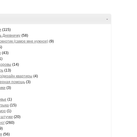
-
и
(115)
 Дневничку
(58)
окнотик (самое мне нужное)
(9)
5)
п
(43)
1)
доровы
(14)
рь
(13)
р/дизайн квартиры
(4)
ерная помощь
(3)
мки
(3)
овье
(1)
узыка
(15)
мор
(1)
 штучки
(20)
но!
(260)
9)
я
(56)