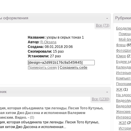
ы оформления
-
Рубрики
Все (73)
Бродилк
Помощь
Название:
узоры в серых тонах 1
Мой бл
Автор:
R-Oksana
Флеш
(6
Создана:
08.01.2018 20:06
ФотоШо
Скопировали:
15 раз
Установили:
27 раз
Юмор
(2
Будем з
Календа
Примерить схему
|
Cохранить себе
Интерье
Компьют
Програм
ЖЖ
(1)
ник
-
На здор
Все (1230)
Видео/м
Видео/ю
ия, которая объединила три легенды. Песня Тото Кутуньо,
Женские
ая хитом Джо Дассена и исполненная Валерием
Интерес
инским. Видео.
-
(0)
ия, которая объединила три легенды. Песня Тото Кутуньо,
ЖЗЛ
(2
ая хитом Джо Дассена и исполненная...
Истори