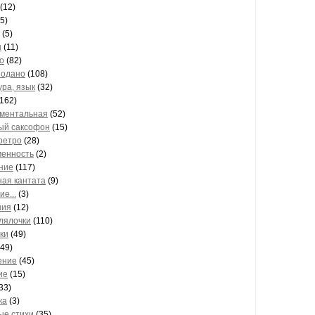
(12)
5)
(5)
ы
(11)
о
(82)
подано
(108)
ра, язык
(32)
162)
ментальная
(52)
ый саксофон
(15)
ретро
(28)
енность
(2)
ние
(117)
ая кантата
(9)
е...
(3)
ния
(12)
лялочки
(110)
ки
(49)
49)
ение
(45)
ие
(15)
33)
ка
(3)
е стихи
(35)