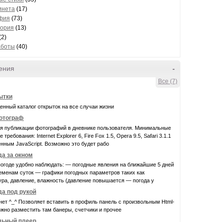
инета
(17)
фия
(73)
ория
(13)
(2)
аботы
(40)
ения
-
Все (7)
ытки
нный каталог открыток на все случаи жизни
фотограф
ля публикации фотографий в дневнике пользователя. Минимальные
требования: Internet Explorer 6, Fire Fox 1.5, Opera 9.5, Safari 3.1.1
нным JavaScript. Возможно это будет рабо
да за окном
огоде удобно наблюдать: — погодные явления на ближайшие 5 дней
еменам суток — графики погодных параметров таких как
ра, давление, влажность (давление повышается — погода у
да под рукой
нет ^_^ Позволяет вставить в профиль панель с произвольным Html-
жно разместить там банеры, счетчики и прочее
льный плеер