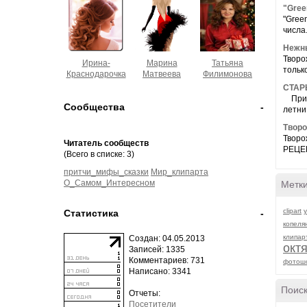
"Gree
"Gree
числа
Нежны
Творо
Ирина-
Марина
Татьяна
только
Краснодарочка
Матвеева
Филимонова
СТАР
При п
Сообщества
-
летни.
Творо
Творо
Читатель сообществ
РЕЦЕП
(Всего в списке: 3)
притчи_мифы_сказки
Мир_клипарта
О_Самом_Интересном
Метк
clipart
Статистика
-
копеля
клипар
Создан: 04.05.2013
окт
Записей: 1335
Комментариев: 731
фотош
Написано: 3341
Поиск
Отчеты:
Посетители