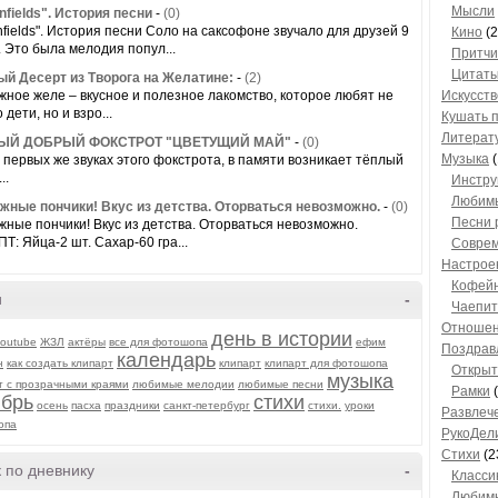
Мысли
nfields". История песни
-
(0)
nfields". История песни Соло на саксофоне звучало для друзей 9
Кино
(2
. Это была мелодия попул...
Притчи
Цитат
й Десерт из Творога на Желатине:
-
(2)
жное желе – вкусное и полезное лакомство, которое любят не
Искусств
 дети, но и взро...
Кушать 
Литерату
ЫЙ ДОБРЫЙ ФОКСТРОТ "ЦВЕТУЩИЙ МАЙ"
-
(0)
Музыка
(
ервых же звуках этого фокстрота, в памяти возникает тёплый
..
Инстру
Любим
жные пончики! Вкус из детства. Оторваться невозможно.
-
(0)
Песни 
жные пончики! Вкус из детства. Оторваться невозможно.
Т: Яйца-2 шт. Сахар-60 гра...
Соврем
Настрое
Кофейн
и
-
Чаепити
Отноше
день в истории
youtube
ЖЗЛ
актёры
все для фотошопа
ефим
Поздрав
календарь
н
как создать клипарт
клипарт
клипарт для фотошопа
Открыт
музыка
т с прозрачными краями
любимые мелодии
любимые песни
Рамки
(
ябрь
стихи
осень
пасха
праздники
санкт-петербург
стихи.
уроки
Развлеч
опа
РукоДел
Стихи
(2
 по дневнику
-
Класси
Любимы