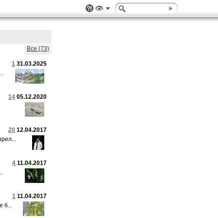
Все (73)
1
31.03.2025
..
14
05.12.2020
20
12.04.2017
рел...
4
11.04.2017
..
1
11.04.2017
 б...