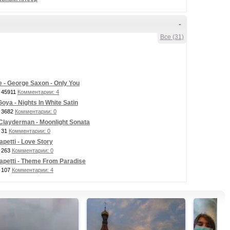
-
Все (31)
 - George Saxon - Only You
 45911
Комментарии: 4
oya - Nights In White Satin
 3682
Комментарии: 0
Clayderman - Moonlight Sonata
 31
Комментарии: 0
apetti - Love Story
 263
Комментарии: 0
apetti - Theme From Paradise
 107
Комментарии: 4