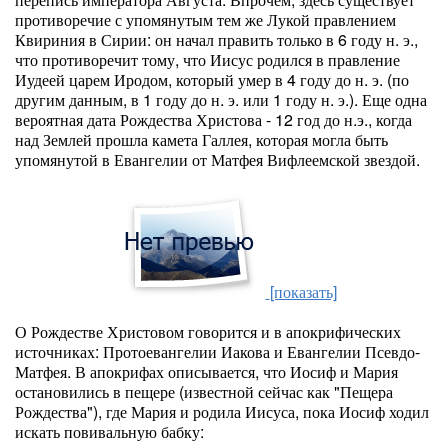
противоречие с упомянутым тем же Лукой правлением
Квириния в Сирии: он начал править только в 6 году н. э.,
что противоречит тому, что Иисус родился в правление
Иудеей царем Иродом, который умер в 4 году до н. э. (по
другим данным, в 1 году до н. э. или 1 году н. э.). Еще одна
вероятная дата Рождества Христова - 12 год до н.э., когда
над Землей прошла камета Галлея, которая могла быть
упомянутой в Евангелии от Матфея Вифлеемской звездой.
[показать]
О Рождестве Христовом говорится и в апокрифических
источниках: Протоевангелии Иакова и Евангелии Псевдо-
Матфея. В апокрифах описывается, что Иосиф и Мария
остановились в пещере (известной сейчас как "Пещера
Рождества"), где Мария и родила Иисуса, пока Иосиф ходил
искать повивальную бабку: