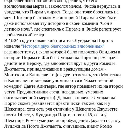
окроваленный платок Фисбы и, решив, что его
возлюбленная мертва, закололся мечом. Фисба вернулась и
увидела, что Пирам умирает. Тогда она тоже бросилась на
меч. Шекспир был знаком с историей Пирама и Фисбы и
даже использовал эту историю в своей комедии "Сон в
летнюю ночь", где спектакль о Пираме и Фисбе репетирует
любительский театр.
В 1524 году итальянский писатель Луиджи да Порто в
новелле
"История двух благородных влюблённых"
развивает тему, начало которой было положено Овидием в
истории Пирама и Фисбы. Луиджи да Порто перемещает
действие в Верону, где влюблются друг в друга Ромео и
Джульетта, принадлежащие к враждующим домам -
Монтекки и Каппеллетти (следует отметить, что Монтекки
и Каппеллетти впервые упоминаются в "Божественной
комедии" Данте Алигьери, где автор помещает их на второй
уступ Предчистилища среди нерадивых, умерших
насильственной смертью). Дальше в новелле Луиджи да
Порто сюжет развивается практически так же, как и у
Шекспира, хотя есть ряд отличий: у Шекспира Джульетте
почти 14 лет, у Луиджи да Порто - почти 18; если у
Шекспира Ромео умирает до пробуждения Джульетты, то у
Луиджи да Порто Джульетта, очнувшись, видит Ромео