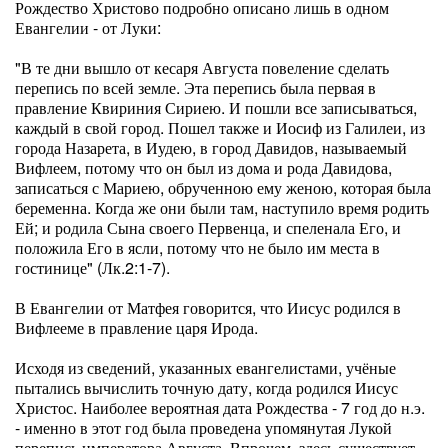
Рождество Христово подробно описано лишь в одном
Евангелии - от Луки:
"В те дни вышло от кесаря Августа повеление сделать
перепись по всей земле. Эта перепись была первая в
правление Квириния Сириею. И пошли все записываться,
каждый в свой город. Пошел также и Иосиф из Галилеи, из
города Назарета, в Иудею, в город Давидов, называемый
Вифлеем, потому что он был из дома и рода Давидова,
записаться с Мариею, обрученною ему женою, которая была
беременна. Когда же они были там, наступило время родить
Ей; и родила Сына своего Первенца, и спеленала Его, и
положила Его в ясли, потому что не было им места в
гостинице" (Лк.2:1-7).
В Евангелии от Матфея говорится, что Иисус родился в
Вифлееме в правление царя Ирода.
Исходя из сведений, указанных евангелистами, учёные
пытались вычислить точную дату, когда родился Иисус
Христос. Наиболее вероятная дата Рождества - 7 год до н.э.
- именно в этот год была проведена упомянутая Лукой
перепись императора Августа. Впрочем, здесь существует