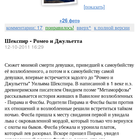
[показать]
+26 фото
комментарии: 17
понравилось!
вверх^
к полной версии
Шекспир - Ромео и Джульетта
12-10-2011 16:29
Сюжет мнимой смерти девушки, приведшей к самоубийству
её возлюбленного, а потом и к самоубийству самой
девушки, впервые встречается задолго до "Ромео и
Джульетты" Уильяма Шекспира. В написанной в 1 веке н.э.
древнеримским писателем Овидием поэме "Метаморфозы"
рассказывается история живших в Вавилоне возлюбленных
- Пирама и Фисбы. Родители Пирама и Фисбы были против
их отношений и возлюбленные решили встретиться тайком
ночью. Фисба пришла к месту свидания первой и увидала
льва с окровавленной мордой, который только что вернулся
с охоты на быков. Фисба убежала и уронила платок,
который лев разорвал. Вскоре пришел Пирам, увидел