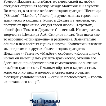
Ромео и Джульетта погибают, но перед силой их любви
отступает старинная вражда между Монтекки и Капулетти.
Во-вторых, в отличие от более поздних трагедий Шекспира
("Отелло", "Макбет", "Гамлет") в душе главных героев нет
трагического кнфликта: Ромео и Джульетта уверены, что
поступают правильно, следуя своей любви. В-третьих,
общий фон "Ромео и Джульетты" - светлый. Исследователь
творчества Шекспира А.А. Смирнов писал: "Вся пьеса как-
то особенно «принаряжена» и расцвечена. Замечательно
обилие в ней весёлых сценок и шуток. Комический элемент
мы встретим и в других, более поздних трагедиях
Шекспира («Гамлет», «Макбет», особенно «Король Лир»),
но там он имеет целью усилить трагическое, оттенив его.
Здесь же он приобретает почти самостоятельное значение,
ослабляя трагическое. Сходным образом и картина столь
короткого, но такого полного и светозарного счастья
любящих уравновешивает, – если не превозмогает, – горечь
их печального конца".