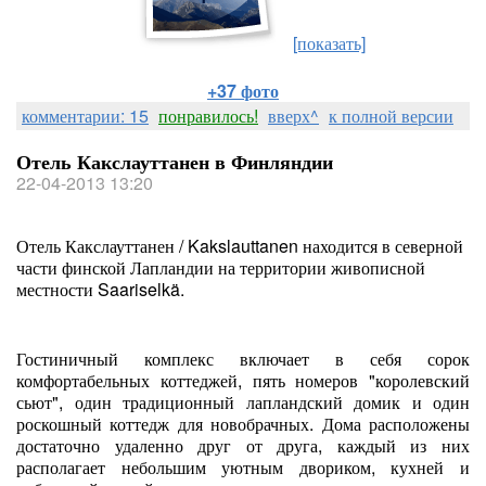
[показать]
+37 фото
комментарии: 15
понравилось!
вверх^
к полной версии
Отель Какслауттанен в Финляндии
22-04-2013 13:20
Отель Какслауттанен / Kakslauttanen находится в северной
части финской Лапландии на территории живописной
местности Saariselkä.
Гостиничный комплекс включает в себя сорок
комфортабельных коттеджей, пять номеров "королевский
сьют", один традиционный лапландский домик и один
роскошный коттедж для новобрачных. Дома расположены
достаточно удаленно друг от друга, каждый из них
располагает небольшим уютным двориком, кухней и