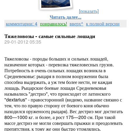
[показать]
Читать далее...
комментарии: 4
понравилось!
вверх^
к полной версии
Тяжеловозы - самые сильные лошади
29-01-2012 05:35
Тяжеловозы - породы больших и сильных лошадей,
назначение которых - перевозка тяжеловесных грузов.
Потребность в очень сильных лошадях возникла в
Средневековье: рыцаря в полном вооружении была
способна выдержать, а уж тем более нести, не каждая
лошадь. Рыцарские боевые лошади Средневековья
назывались "дестриэ", что происходит от латинского
"dextarius" - правосторонний (видимо, название связано с
тем, что по правую сторону от боевого коня обычно
находился оруженосец рыцаря). Вес дестриэ мог достигать
800—1000 кг. и более, а рост 175—200 см. При такой
массе дестриэ не могли совершать прыжки и преодолевать
препятствия, к тому же они быстро утомлялись.