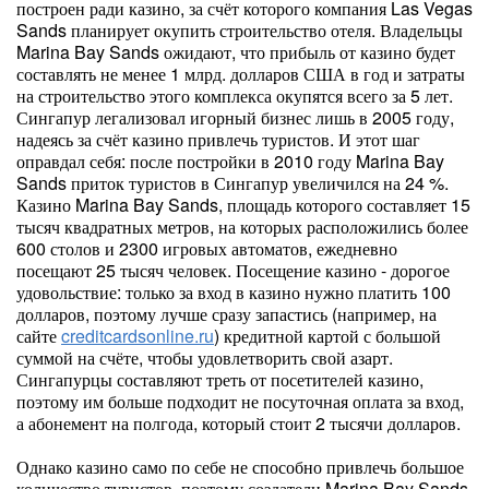
построен ради казино, за счёт которого компания Las Vegas
Sands планирует окупить строительство отеля. Владельцы
Marina Bay Sands ожидают, что прибыль от казино будет
составлять не менее 1 млрд. долларов США в год и затраты
на строительство этого комплекса окупятся всего за 5 лет.
Сингапур легализовал игорный бизнес лишь в 2005 году,
надеясь за счёт казино привлечь туристов. И этот шаг
оправдал себя: после постройки в 2010 году Marina Bay
Sands приток туристов в Сингапур увеличился на 24 %.
Казино Marina Bay Sands, площадь которого составляет 15
тысяч квадратных метров, на которых расположились более
600 столов и 2300 игровых автоматов, ежедневно
посещают 25 тысяч человек. Посещение казино - дорогое
удовольствие: только за вход в казино нужно платить 100
долларов, поэтому лучше сразу запастись (например, на
сайте
creditcardsonline.ru
) кредитной картой с большой
суммой на счёте, чтобы удовлетворить свой азарт.
Сингапурцы составляют треть от посетителей казино,
поэтому им больше подходит не посуточная оплата за вход,
а абонемент на полгода, который стоит 2 тысячи долларов.
Однако казино само по себе не способно привлечь большое
количество туристов, поэтому создатели Marina Bay Sands