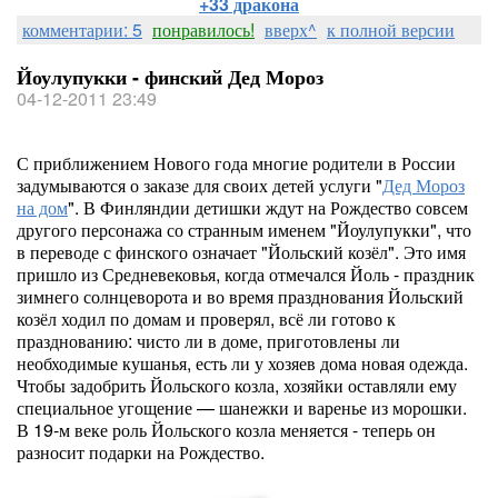
+33 дракона
комментарии: 5
понравилось!
вверх^
к полной версии
Йоулупукки - финский Дед Мороз
04-12-2011 23:49
С приближением Нового года многие родители в России
задумываются о заказе для своих детей услуги "
Дед Мороз
на дом
". В Финляндии детишки ждут на Рождество совсем
другого персонажа со странным именем "Йоулупукки", что
в переводе с финского означает "Йольский козёл". Это имя
пришло из Средневековья, когда отмечался Йоль - праздник
зимнего солнцеворота и во время празднования Йольский
козёл ходил по домам и проверял, всё ли готово к
празднованию: чисто ли в доме, приготовлены ли
необходимые кушанья, есть ли у хозяев дома новая одежда.
Чтобы задобрить Йольского козла, хозяйки оставляли ему
специальное угощение — шанежки и варенье из морошки.
В 19-м веке роль Йольского козла меняется - теперь он
разносит подарки на Рождество.