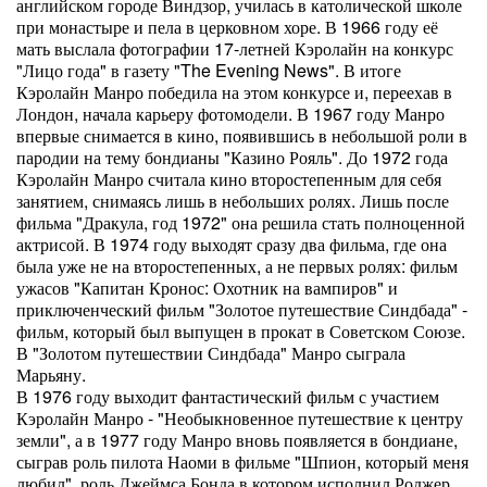
английском городе Виндзор, училась в католической школе
при монастыре и пела в церковном хоре. В 1966 году её
мать выслала фотографии 17-летней Кэролайн на конкурс
"Лицо года" в газету "The Evening News". В итоге
Кэролайн Манро победила на этом конкурсе и, переехав в
Лондон, начала карьеру фотомодели. В 1967 году Манро
впервые снимается в кино, появившись в небольшой роли в
пародии на тему бондианы "Казино Рояль". До 1972 года
Кэролайн Манро считала кино второстепенным для себя
занятием, снимаясь лишь в небольших ролях. Лишь после
фильма "Дракула, год 1972" она решила стать полноценной
актрисой. В 1974 году выходят сразу два фильма, где она
была уже не на второстепенных, а не первых ролях: фильм
ужасов "Капитан Кронос: Охотник на вампиров" и
приключенческий фильм "Золотое путешествие Синдбада" -
фильм, который был выпущен в прокат в Советском Союзе.
В "Золотом путешествии Синдбада" Манро сыграла
Марьяну.
В 1976 году выходит фантастический фильм с участием
Кэролайн Манро - "Необыкновенное путешествие к центру
земли", а в 1977 году Манро вновь появляется в бондиане,
сыграв роль пилота Наоми в фильме "Шпион, который меня
любил", роль Джеймса Бонда в котором исполнил Роджер