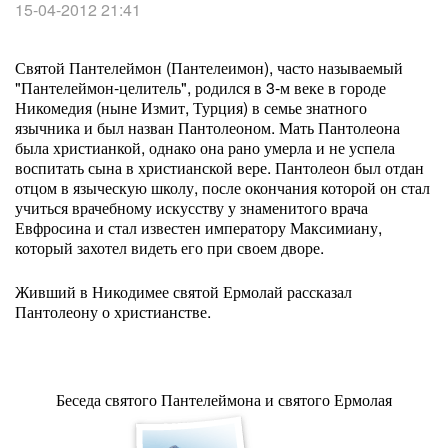
15-04-2012 21:41
Святой Пантелеймон (Пантелеимон), часто называемый
"Пантелеймон-целитель", родился в 3-м веке в городе
Никомедия (ныне Измит, Турция) в семье знатного
язычника и был назван Пантолеоном. Мать Пантолеона
была христианкой, однако она рано умерла и не успела
воспитать сына в христианской вере. Пантолеон был отдан
отцом в языческую школу, после окончания которой он стал
учиться врачебному искусству у знаменитого врача
Евфросина и стал известен императору Максимиану,
который захотел видеть его при своем дворе.
Живший в Никодимее святой Ермолай рассказал
Пантолеону о христианстве.
Беседа святого Пантелеймона и святого Ермолая