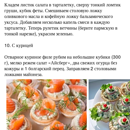
Кладем листик салата в тарталетку, сверху тонкий ломтик
груши, кубик феты. Смешиваем столовую ложку
оливкового масла и кофейную ложку бальзамического
уксуса. Добавляем несколько капель смеси в каждую
тарталетку. Теперь рулетик ветчины (берите пармскую в
тонкой нарезке), украсим зеленью.
10. С курицей
Отварное куриное филе рубим на небольшие кубики (300
г), мелко режем салат «Айсберг», два свежих огурца без
кожуры и 1 болгарский перец. Заправляем 2 столовыми
ложками майонеза.