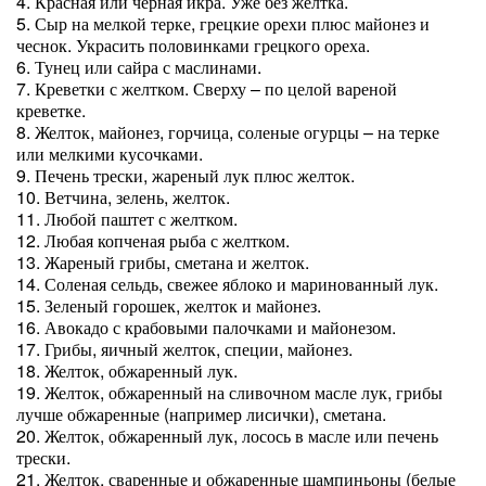
4. Красная или черная икра. Уже без желтка.
5. Сыр на мелкой терке, грецкие орехи плюс майонез и
чеснок. Украсить половинками грецкого ореха.
6. Тунец или сайра с маслинами.
7. Креветки с желтком. Сверху – по целой вареной
креветке.
8. Желток, майонез, горчица, соленые огурцы – на терке
или мелкими кусочками.
9. Печень трески, жареный лук плюс желток.
10. Ветчина, зелень, желток.
11. Любой паштет с желтком.
12. Любая копченая рыба с желтком.
13. Жареный грибы, сметана и желток.
14. Соленая сельдь, свежее яблоко и маринованный лук.
15. Зеленый горошек, желток и майонез.
16. Авокадо с крабовыми палочками и майонезом.
17. Грибы, яичный желток, специи, майонез.
18. Желток, обжаренный лук.
19. Желток, обжаренный на сливочном масле лук, грибы
лучше обжаренные (например лисички), сметана.
20. Желток, обжаренный лук, лосось в масле или печень
трески.
21. Желток, сваренные и обжаренные шампиньоны (белые