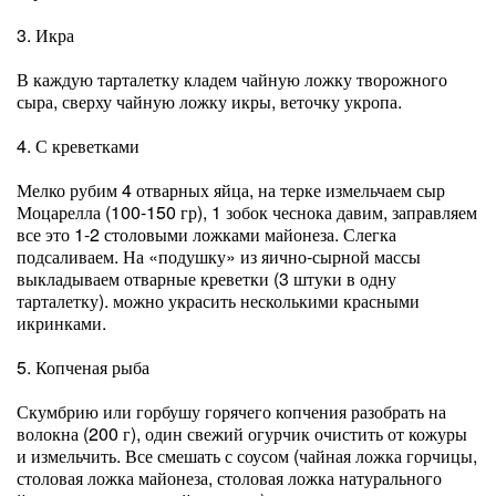
3. Икра
В каждую тарталетку кладем чайную ложку творожного
сыра, сверху чайную ложку икры, веточку укропа.
4. С креветками
Мелко рубим 4 отварных яйца, на терке измельчаем сыр
Моцарелла (100-150 гр), 1 зобок чеснока давим, заправляем
все это 1-2 столовыми ложками майонеза. Слегка
подсаливаем. На «подушку» из яично-сырной массы
выкладываем отварные креветки (3 штуки в одну
тарталетку). можно украсить несколькими красными
икринками.
5. Копченая рыба
Скумбрию или горбушу горячего копчения разобрать на
волокна (200 г), один свежий огурчик очистить от кожуры
и измельчить. Все смешать с соусом (чайная ложка горчицы,
столовая ложка майонеза, столовая ложка натурального