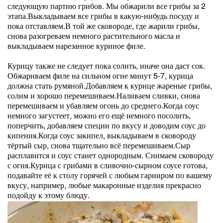
следующую партию грибов. Мы обжарили все грибы за 2
этапа.Выкладываем все грибы в какую-нибудь посуду и
пока отставляем.В той же сковороде, где жарили грибы,
снова разогреваем немного растительного масла и
выкладываем нарезанное куриное филе.
Курицу также не следует пока солить, иначе она даст сок.
Обжариваем филе на сильном огне минут 5-7, курица
должна стать румяной.Добавляем к курице жареные грибы,
солим и хорошо перемешиваем.Наливаем сливки, снова
перемешиваем и убавляем огонь до среднего.Когда соус
немного загустеет, можно его ещё немного посолить,
поперчить, добавляем специи по вкусу и доводим соус до
кипения.Когда соус закипел, выкладываем в сковороду
тёртый сыр, снова тщательно всё перемешиваем.Сыр
расплавится и соус станет однородным. Снимаем сковороду
с огня.Курица с грибами в сливочно-сырном соусе готова,
подавайте её к столу горячей с любым гарниром по вашему
вкусу, например, любые макаронные изделия прекрасно
подойду к этому блюду.