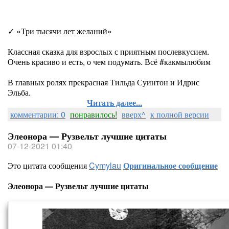
⠀
✓ «Три тысячи лет желаний»
Классная сказка для взрослых с приятным послевкусием.
Очень красиво и есть, о чем подумать. Всё #какмылюбим
В главных ролях прекрасная Тильда Суинтон и Идрис
Эльба.
Читать далее...
комментарии: 0
понравилось!
вверх^
к полной версии
Элеонора — Рузвельт лучшие цитаты
07-12-2021 01:40
Это цитата сообщения
Cymylau
Оригинальное сообщение
Элеонора — Рузвельт лучшие цитаты