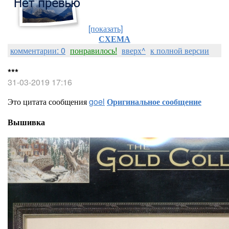
[показать]
СХЕМА
комментарии: 0
понравилось!
вверх^
к полной версии
***
31-03-2019 17:16
Это цитата сообщения
goel
Оригинальное сообщение
Вышивка