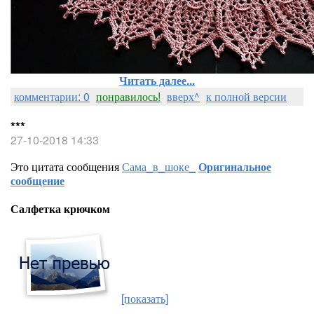
Читать далее...
комментарии: 0
понравилось!
вверх^
к полной версии
***
27-10-2018 14:33
Это цитата сообщения
Сама_в_шоке_
Оригинальное
сообщение
Салфетка крючком
[показать]