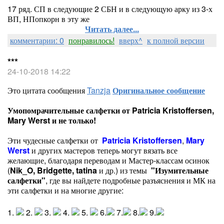
17 ряд. СП в следующие 2 СБН и в следующую арку из 3-х
ВП, НПопкорн в эту же
Читать далее...
комментарии: 0
понравилось!
вверх^
к полной версии
***
24-10-2018 14:22
Это цитата сообщения
Tanzja
Оригинальное сообщение
Умопомрачительные салфетки от Patricia Kristoffersen,
Mary Werst и не только!
Эти чудесные салфетки от
Patricia Kristoffersen
,
Mary
Werst
и других мастеров теперь могут вязать все
желающие, благодаря переводам и Мастер-классам осинок
(
Nik_O
,
Bridgette,
tatina
и др.)
из темы
"Изумительные
салфетки"
, где вы найдете подробные разъяснения и МК на
эти салфетки и на многие другие:
1.
2.
3.
4.
5.
6.
7.
8.
9.