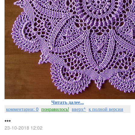
Читать далее...
комментарии: 0
понравилось!
вверх^
к полной версии
***
23-10-2018 12:02