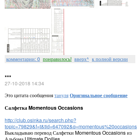
комментарии: 0
понравилось!
вверх^
к полной версии
***
27-10-2018 14:34
Это цитата сообщения
тануля
Оригинальное сообщение
Салфетка Momentous Occasions
http://club.osinka.ru/search.php?
topic=79829&f=t&tid=647092&q=momentous%20occasions
Выкладываю перевод Салфетки Momentous Occasions из
Альбома Ultimate Doilies.