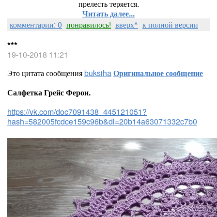
прелесть теряется.
Читать далее...
комментарии: 0
понравилось!
вверх^
к полной версии
***
19-10-2018 11:21
Это цитата сообщения
buksiha
Оригинальное сообщение
Салфетка Грейс Ферон.
https://vk.com/doc7091438_445121051?
hash=582005fcdce159c96b&dl=20b14a63071332c7b0