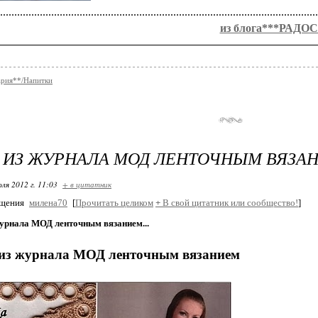
................................................................................................................
из блога***РАДО
ария**/Напитки
 ИЗ ЖУРНАЛА МОД ЛЕНТОЧНЫМ ВЯЗАН
ля 2012 г. 11:03
+ в цитатник
бщения
милена70
[
Прочитать целиком
+
В свой цитатник или сообщество!
]
журнала МОД ленточным вязанием...
 из журнала МОД ленточным вязанием