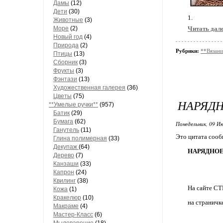
Дамы
(12)
Дети
(30)
1.
Животные
(3)
Море
(2)
Читать дал
Новый год
(4)
Природа
(2)
Рубрики:
**Вязани
Птицы
(13)
Сборник
(3)
Фрукты
(3)
Фэнтази
(13)
Художественная галерея
(36)
Цветы
(75)
НАРЯДН
**Умелые ручки**
(957)
Батик
(29)
Бумага
(62)
Понедельник, 09 Ию
Ганутель
(11)
Это цитата соо
Глина полимерная
(33)
Декупаж
(64)
НАРЯДНОЕ Д
Дерево
(7)
Канзаши
(33)
Капрон
(24)
Квилинг
(38)
На сайте 
Кожа
(1)
Кракелюр
(10)
на страничк
Макраме
(4)
Мастер-Класс
(6)