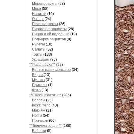
Морепродукты
(53)
Мясо
(58)
Напитки
(10)
Овощи
(24)
Печенье, кексы
(26)
Пирожное, конфеты
(28)
Пицца и ей подобные
(19)
Подборка рецептов
(8)
Рулеты
(10)
Салаты
(32)
Торты
(133)
Украшаем
(36)
**Расслабуха**
(92)
Братья наши меньшие
(34)
Видио
(13)
Музыка
(31)
Приколы
(1)
Фото
(13)
**Салон красоты**
(205)
Волосы
(25)
Кожа, тело
(43)
Макияж
(21)
Ногти
(54)
Прически
(66)
**Творчество для**
(188)
Бабочки
(5)