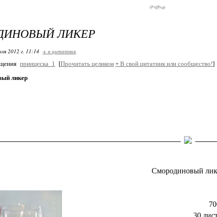
ДИНОВЫЙ ЛИКЕР
ля 2012 г. 11:14
+ в цитатник
бщения
принцеска_1
[
Прочитать целиком
+
В свой цитатник или сообщество!
]
вый ликер
Смородиновый лик
70
30 лис