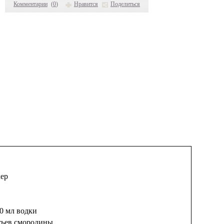
Комментарии
(
0
)
Нравится
Поделиться
ер
0 мл водки
тьев смородины