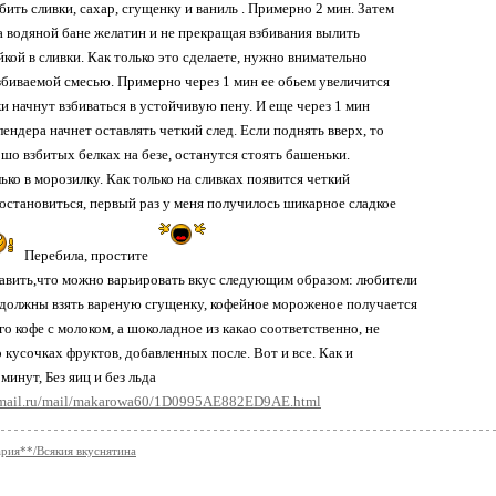
бить сливки, сахар, сгущенку и ваниль . Примерно 2 мин. Затем
а водяной бане желатин и не прекращая взбивания вылить
йкой в сливки. Как только это сделаете, нужно внимательно
взбиваемой смесью. Примерно через 1 мин ее обьем увеличится
ки начнут взбиваться в устойчивую пену. И еще через 1 мин
лендера начнет оставлять четкий след. Если поднять вверх, то
ошо взбитых белках на безе, останутся стоять башеньки.
ько в морозилку. Как только на сливках появится четкий
 остановиться, первый раз у меня получилось шикарное сладкое
Перебила, простите
авить,что можно варьировать вкус следующим образом: любители
должны взять вареную сгущенку, кофейное мороженое получается
о кофе с молоком, а шоколадное из какао соответственно, не
 кусочках фруктов, добавленных после. Вот и все. Как и
минут, Без яиц и без льда
s.mail.ru/mail/makarowa60/1D0995AE882ED9AE.html
рия**/Всякия вкуснятина