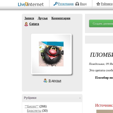
Регистрация
Вход
Рейтинги
Записи
Друзья
Комментарии
Создать дневник
Catara
ПЛОМБИ
Понедельник, 09 Ию
Это цитата соо
Пломбир п
В друзья
Рубрики
-
Источник
**Бисер**
(266)
Браслеты
(30)