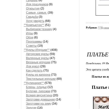
Гадание
(8)
...........
Для праздников
(9)
Открытия
(2)
Самые, самые.
(39)
Свадьба
(3)
Хочу увидеть
(68)
**Компьютер**
(51)
Рубрики:
**Кулин
Выбираем технику
(4)
Игры
(9)
Обои
(6)
Программы
(14)
Советы
(19)
**Куклы-Игрушки**
(408)
ПЛАТЬЕ
Авторские куклы
(59)
Валянные куклы
(47)
Вязаные игрушки
(75)
Понедельник, 09 Ию
Для кукол
(29)
Это цитата соо
Как сделать
(75)
Куклы из капрона
(73)
Платье из 
Текстильные игрушки
(69)
**Кулинария**
(578)
Платье
Блины, оладьи
(12)
Булочки, пирожки
(73)
Всякия вкуснятина
(20)
Заготовки домашние
(14)
Заготовки на зиму
(34)
Закуски
(14)