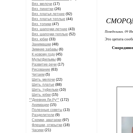
Вяз. мелочи
(17)
Вяз. пинетки
(26)
Вяз. платья летние
(92)
СМОРО
Вяз. платья теплые
(44)
Вяз. топики
(47)
Вяз. шапочки летние
(43)
Понедельник, 09 Ию
Вяз. шапочки теплые
(52)
Это цитата соо
Вяз. юбки
(33)
Занимашки
(48)
Смородино
Зимние забавы
(6)
К новому году
(45)
Мультфильмы
(8)
Развитие речи
(17)
Рисование
(63)
Читаем
(5)
Шить. мелочи
(22)
Шить. платье
(88)
Шить. туфельки
(10)
Шить. юбки
(15)
**Дневник Ли.Ру**
(172)
Анимации
(15)
Полезные советы
(13)
Разделители
(9)
Схемки, аватарки
(97)
Флешки, открытки
(18)
Часики
(21)