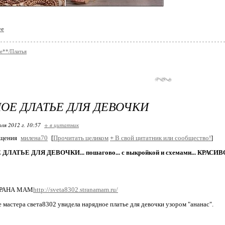
ее
е**/Платья
ОЕ ДЛАТЬЕ ДЛЯ ДЕВОЧКИ
ля 2012 г. 10:57
+ в цитатник
бщения
милена70
[
Прочитать целиком
+
В свой цитатник или сообщество!
]
ЛАТЬЕ ДЛЯ ДЕВОЧКИ... пошагово... с выкройкой и схемами... КРАСИВО
СТРАНА МАМ
http://sveta8302.stranamam.ru/
е мастера света8302 увидела нарядное платье для девочки узором "ананас".