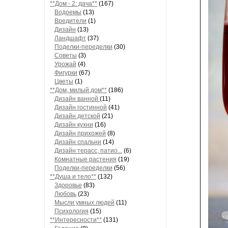
**Дом - 2: дача**
(167)
Водоемы
(13)
Вредители
(1)
Дизайн
(13)
Ландшафт
(37)
Поделки-переделки
(30)
Советы
(3)
Урожай
(4)
Фигурки
(67)
Цветы
(1)
**Дом, милый дом**
(186)
Дизайн ванной
(11)
Дизайн гостинной
(41)
Дизайн детской
(21)
Дизайн кухни
(16)
Дизайн прихожей
(8)
Дизайн спальни
(14)
Дизайн терасс, патио...
(6)
Комнатные растения
(19)
Поделки-переделки
(56)
**Душа и тело**
(132)
Здоровье
(83)
Любовь
(23)
Мысли умных людей
(11)
Психология
(15)
**Интересности**
(131)