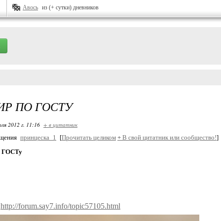
Авось
из (+ сутки) дневников
Р ПО ГОСТУ
ля 2012 г. 11:16
+ в цитатник
бщения
принцеска_1
[
Прочитать целиком
+
В свой цитатник или сообщество!
]
о ГОСТу
:
http://forum.say7.info/topic57105.html