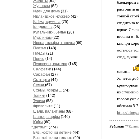
Жилеты
(61)
блендером с
Журналы
(82)
растопить н
Идеи для дома
(31)
тонкой стру
Ирландское кружево
(42)
Кайма, кружева
(75)
следить за 
Кардиганы
(26)
вдвое. Слив
Купальники, белье
(28)
веселка от б
Мужчинам
(22)
Носки, гольфы, тапочки
(69)
как при хор
Платья
(148)
осталось тол
Пледы
(21)
след, лучше
Пончо
(14)
Пуловеры, свитера
(145)
Салфетки
(144)
масло...
Сарафан
(27)
Хочется доб
Скатерти
(44)
Сумки
(67)
крем-брюле 
Схемы, узоры ...
(74)
из сгущенног
Топики
(142)
говоря уже о
Туники
(58)
обещала 5-7 
Фриволите
(11)
Шали, палантины
(68)
http://blog
Шапки, шарфы
(146)
Юбки
(60)
Рубрики:
**Кулина
**Детям**
(774)
Вяз. кофточки летние
(44)
Вяз. кофточки теплые
(99)