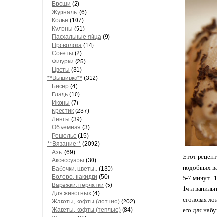
Броши
(2)
Журналы
(6)
Колье
(107)
Кулоны
(51)
Пасхальные яйца
(9)
Проволока
(14)
Советы
(2)
Фигурки
(25)
Цветы
(31)
**Вышивка**
(312)
Бисер
(4)
Гладь
(10)
Иконы
(7)
Крестик
(237)
Ленты
(39)
Объемная
(3)
Решелье
(15)
**Вязание**
(2092)
Азы
(69)
Этот рецепт 
Аксессуары
(30)
подобных ва
Бабочки, цветы..
(130)
Болеро, накидки
(50)
5-7 минут. 1
Варежки, перчатки
(5)
1ч.л ванильн
Для животных
(4)
столовая ло
Жакеты, кофты (летние)
(202)
Жакеты, кофты (теплые)
(84)
его для наб