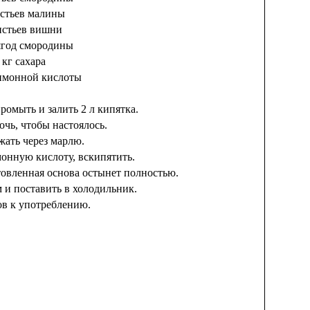
истьев малины
истьев вишни
 ягод смородины
 кг сахара
 лимонной кислоты
ромыть и залить 2 л кипятка.
очь, чтобы настоялось.
жать через марлю.
монную кислоту, вскипятить.
товленная основа остынет полностью.
 и поставить в холодильник.
ов к употреблению.