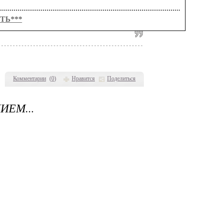
.............................................................................................
СТЬ***
Комментарии
(
0
)
Нравится
Поделиться
ИЕМ...