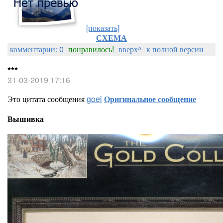
[показать]
СХЕМА
комментарии: 0
понравилось!
вверх^
к полной версии
***
31-03-2019 17:16
Это цитата сообщения
goel
Оригинальное сообщение
Вышивка