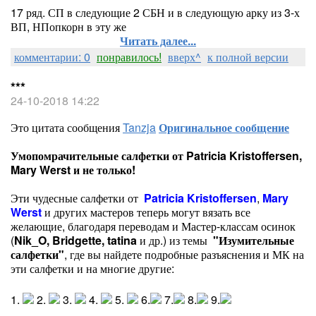
17 ряд. СП в следующие 2 СБН и в следующую арку из 3-х
ВП, НПопкорн в эту же
Читать далее...
комментарии: 0
понравилось!
вверх^
к полной версии
***
24-10-2018 14:22
Это цитата сообщения
Tanzja
Оригинальное сообщение
Умопомрачительные салфетки от Patricia Kristoffersen,
Mary Werst и не только!
Эти чудесные салфетки от
Patricia Kristoffersen
,
Mary
Werst
и других мастеров теперь могут вязать все
желающие, благодаря переводам и Мастер-классам осинок
(
Nik_O
,
Bridgette,
tatina
и др.)
из темы
"Изумительные
салфетки"
, где вы найдете подробные разъяснения и МК на
эти салфетки и на многие другие:
1.
2.
3.
4.
5.
6.
7.
8.
9.