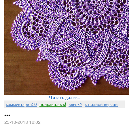
Читать далее...
комментарии: 0
понравилось!
вверх^
к полной версии
***
23-10-2018 12:02