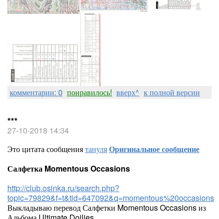
комментарии: 0
понравилось!
вверх^
к полной версии
***
27-10-2018 14:34
Это цитата сообщения
тануля
Оригинальное сообщение
Салфетка Momentous Occasions
http://club.osinka.ru/search.php?
topic=79829&f=t&tid=647092&q=momentous%20occasions
Выкладываю перевод Салфетки Momentous Occasions из
Альбома Ultimate Doilies.