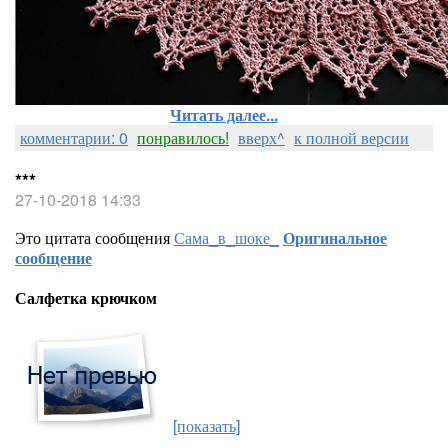
Читать далее...
комментарии: 0
понравилось!
вверх^
к полной версии
***
27-10-2018 14:33
Это цитата сообщения
Сама_в_шоке_
Оригинальное
сообщение
Салфетка крючком
[показать]