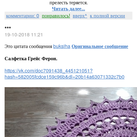
прелесть теряется.
Читать далее...
комментарии: 0
понравилось!
вверх^
к полной версии
***
19-10-2018 11:21
Это цитата сообщения
buksiha
Оригинальное сообщение
Салфетка Грейс Ферон.
https://vk.com/doc7091438_445121051?
hash=582005fcdce159c96b&dl=20b14a63071332c7b0