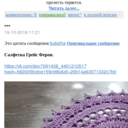
прелесть теряется.
Читать далее...
комментарии: 0
понравилось!
вверх^
к полной версии
***
19-10-2018 11:21
Это цитата сообщения
buksiha
Оригинальное сообщение
Салфетка Грейс Ферон.
https://vk.com/doc7091438_445121051?
hash=582005fcdce159c96b&dl=20b14a63071332c7b0