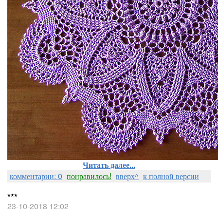
Читать далее...
комментарии: 0
понравилось!
вверх^
к полной версии
***
23-10-2018 12:02