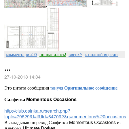
комментарии: 0
понравилось!
вверх^
к полной версии
***
27-10-2018 14:34
Это цитата сообщения
тануля
Оригинальное сообщение
Салфетка Momentous Occasions
http://club.osinka.ru/search.php?
topic=79829&f=t&tid=647092&q=momentous%20occasions
Выкладываю перевод Салфетки Momentous Occasions из
Альбома Ultimate Doilies.