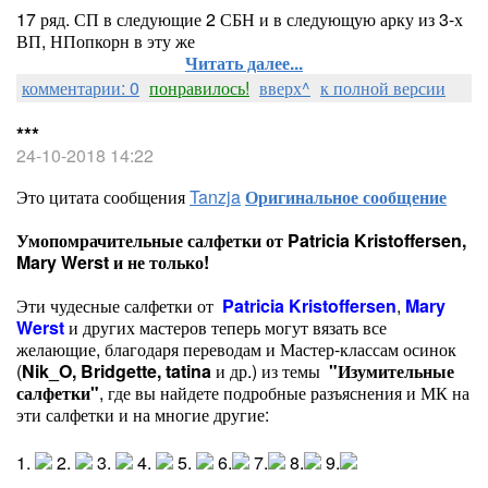
17 ряд. СП в следующие 2 СБН и в следующую арку из 3-х
ВП, НПопкорн в эту же
Читать далее...
комментарии: 0
понравилось!
вверх^
к полной версии
***
24-10-2018 14:22
Это цитата сообщения
Tanzja
Оригинальное сообщение
Умопомрачительные салфетки от Patricia Kristoffersen,
Mary Werst и не только!
Эти чудесные салфетки от
Patricia Kristoffersen
,
Mary
Werst
и других мастеров теперь могут вязать все
желающие, благодаря переводам и Мастер-классам осинок
(
Nik_O
,
Bridgette,
tatina
и др.)
из темы
"Изумительные
салфетки"
, где вы найдете подробные разъяснения и МК на
эти салфетки и на многие другие:
1.
2.
3.
4.
5.
6.
7.
8.
9.