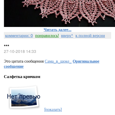
Читать далее...
комментарии: 0
понравилось!
вверх^
к полной версии
***
27-10-2018 14:33
Это цитата сообщения
Сама_в_шоке_
Оригинальное
сообщение
Салфетка крючком
[показать]