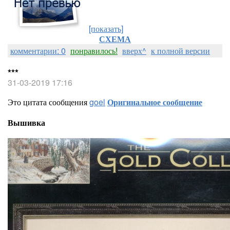
[показать]
СХЕМА
комментарии: 0
понравилось!
вверх^
к полной версии
***
31-03-2019 17:16
Это цитата сообщения
goel
Оригинальное сообщение
Вышивка