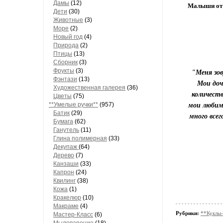
Дамы
(12)
Малыши от
Дети
(30)
Животные
(3)
Море
(2)
Новый год
(4)
Природа
(2)
Птицы
(13)
Сборник
(3)
Фрукты
(3)
"Меня зов
Фэнтази
(13)
Мои доч
Художественная галерея
(36)
количеств
Цветы
(75)
**Умелые ручки**
(957)
мои любимы
Батик
(29)
много все
Бумага
(62)
Ганутель
(11)
Глина полимерная
(33)
Декупаж
(64)
Дерево
(7)
Канзаши
(33)
Капрон
(24)
Квилинг
(38)
Кожа
(1)
Кракелюр
(10)
Макраме
(4)
Рубрики:
**Куклы
Мастер-Класс
(6)