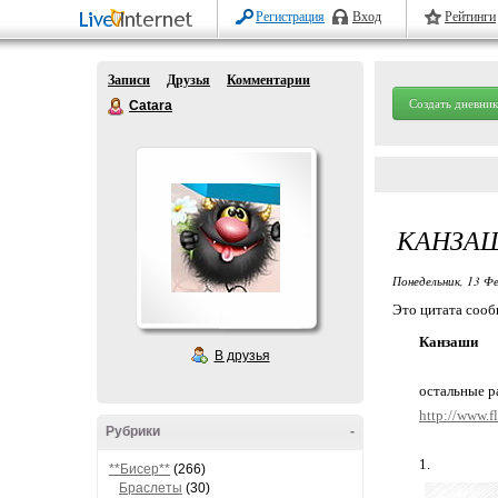
Регистрация
Вход
Рейтинги
Записи
Друзья
Комментарии
Создать дневник
Catara
КАНЗА
Понедельник, 13 Фе
Это цитата соо
Канзаши
В друзья
остальные р
http://www.
Рубрики
-
1.
**Бисер**
(266)
Браслеты
(30)