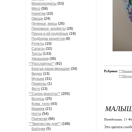
Морепродукты
(53)
Мясо
(58)
Напитки
(10)
Овощи
(24)
Печенье, кексы
(26)
Пирожное, конфеты
(28)
Пицца и ей подобные
(19)
Подборка рецептов
(8)
Рулеты
(10)
Салаты
(32)
Торты
(133)
Украшаем
(36)
**Расслабуха**
(92)
Братья наши меньшие
(34)
Рубрики:
**Вышив
Видио
(13)
**Шитье
Музыка
(31)
Приколы
(1)
Фото
(13)
**Салон красоты**
(205)
Волосы
(25)
Кожа, тело
(43)
МАЛЫШ
Макияж
(21)
Ногти
(54)
Прически
(66)
Понедельник, 13 Фе
**Творчество для**
(188)
Это цитата соо
Бабочки
(5)