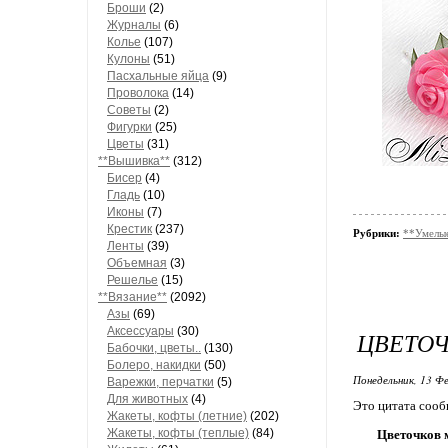
Броши
(2)
Журналы
(6)
Колье
(107)
Кулоны
(51)
Пасхальные яйца
(9)
Проволока
(14)
Советы
(2)
Фигурки
(25)
Цветы
(31)
**Вышивка**
(312)
Бисер
(4)
Гладь
(10)
Иконы
(7)
Крестик
(237)
Рубрики:
**Умелы
Ленты
(39)
Объемная
(3)
Решелье
(15)
**Вязание**
(2092)
Азы
(69)
Аксессуары
(30)
ЦВЕТОЧ
Бабочки, цветы..
(130)
Болеро, накидки
(50)
Понедельник, 13 Фе
Варежки, перчатки
(5)
Для животных
(4)
Это цитата соо
Жакеты, кофты (летние)
(202)
Жакеты, кофты (теплые)
(84)
Цветочков м