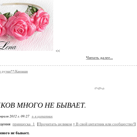
<<
Читать далее...
е ручки**/Канзаши
КОВ МНОГО НЕ БЫВАЕТ.
враля 2012 г. 09:27
+ в цитатник
бщения
принцеска_1
[
Прочитать целиком
+
В свой цитатник или сообщество!
]
ного не бывает.