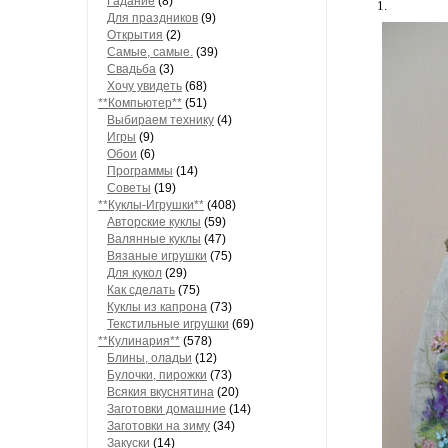
Гадание
(8)
1.
Для праздников
(9)
Открытия
(2)
Самые, самые.
(39)
Свадьба
(3)
Хочу увидеть
(68)
**Компьютер**
(51)
Выбираем технику
(4)
Игры
(9)
Обои
(6)
Программы
(14)
Советы
(19)
**Куклы-Игрушки**
(408)
Авторские куклы
(59)
Валянные куклы
(47)
Вязаные игрушки
(75)
Для кукол
(29)
Как сделать
(75)
Куклы из капрона
(73)
Текстильные игрушки
(69)
**Кулинария**
(578)
Блины, оладьи
(12)
Булочки, пирожки
(73)
Всякия вкуснятина
(20)
Заготовки домашние
(14)
Заготовки на зиму
(34)
Закуски
(14)