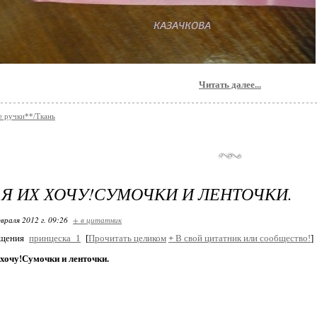
Читать далее...
 ручки**/Ткань
 Я ИХ ХОЧУ!СУМОЧКИ И ЛЕНТОЧКИ.
враля 2012 г. 09:26
+ в цитатник
бщения
принцеска_1
[
Прочитать целиком
+
В свой цитатник или сообщество!
]
 хочу!Сумочки и ленточки.