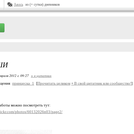
Авось
из (+ сутки) дневников
ШИ
враля 2012 г. 09:27
+ в цитатник
бщения
принцеска_1
[
Прочитать целиком
+
В свой цитатник или сообщество!
]
аботы можно посмотреть тут:
flickr.com/photos/60132026n03/page2/