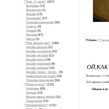
**Дом - 2: дача**
(167)
Водоемы
(13)
Вредители
(1)
Дизайн
(13)
Ландшафт
(37)
Поделки-переделки
(30)
Советы
(3)
Урожай
(4)
Фигурки
(67)
Цветы
(1)
Рубрики:
**Умелые
**Дом, милый дом**
(186)
Дизайн ванной
(11)
Дизайн гостинной
(41)
Дизайн детской
(21)
Дизайн кухни
(16)
Дизайн прихожей
(8)
ОЙ,КАК
Дизайн спальни
(14)
Дизайн терасс, патио...
(6)
Понедельник, 13 Фе
Комнатные растения
(19)
Поделки-переделки
(56)
Это цитата соо
**Душа и тело**
(132)
Здоровье
(83)
Ой,как я их
Любовь
(23)
Мысли умных людей
(11)
Психология
(15)
**Интересности**
(131)