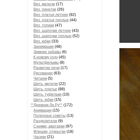
Вяз. мелочи
(17)
Вяз. пинетки
(26)
Вяз. платья летние
(92)
Вяз. платья теплые
(44)
Вяз. топики
(47)
Вяз. шапочки летние
(43)
Вяз. шапочки теплые
(52)
Вяз. юбки
(33)
Занимашки
(48)
Зимние забавы
(6)
К новому году
(45)
Мультфильмы
(8)
Развитие речи
(17)
Рисование
(63)
Читаем
(5)
Шить. мелочи
(22)
Шить. платье
(88)
Шить. туфельки
(10)
Шить. юбки
(15)
**Дневник Ли.Ру**
(172)
Анимации
(15)
Полезные советы
(13)
Разделители
(9)
Схемки, аватарки
(97)
Флешки, открытки
(18)
Часики
(21)