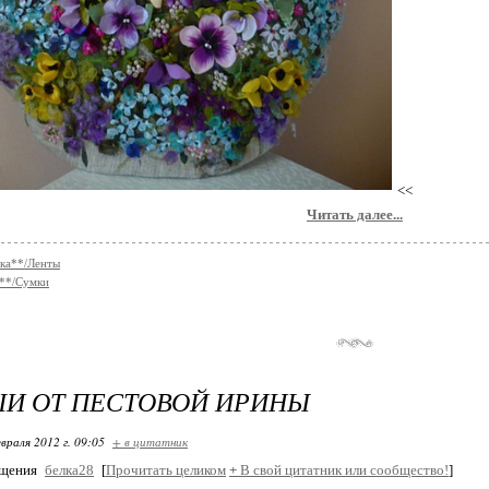
<<
Читать далее...
ка**/Ленты
**/Сумки
И ОТ ПЕСТОВОЙ ИРИНЫ
враля 2012 г. 09:05
+ в цитатник
бщения
белка28
[
Прочитать целиком
+
В свой цитатник или сообщество!
]