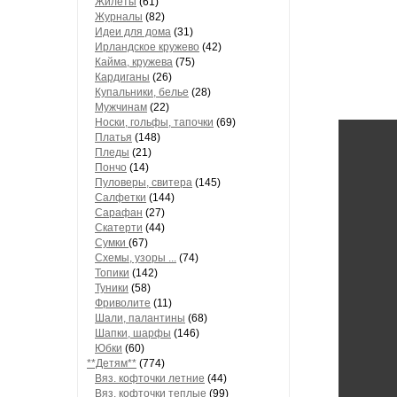
Жилеты
(61)
Журналы
(82)
Идеи для дома
(31)
Ирландское кружево
(42)
Кайма, кружева
(75)
Кардиганы
(26)
Купальники, белье
(28)
Мужчинам
(22)
Носки, гольфы, тапочки
(69)
Платья
(148)
Пледы
(21)
Пончо
(14)
Пуловеры, свитера
(145)
Салфетки
(144)
Сарафан
(27)
Скатерти
(44)
Сумки
(67)
Схемы, узоры ...
(74)
Топики
(142)
Туники
(58)
Фриволите
(11)
Шали, палантины
(68)
Шапки, шарфы
(146)
Юбки
(60)
**Детям**
(774)
Вяз. кофточки летние
(44)
Вяз. кофточки теплые
(99)