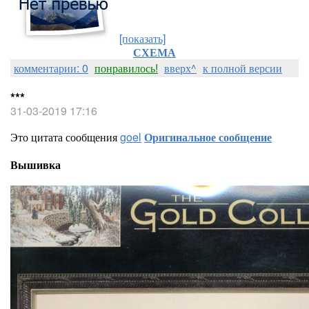
[показать]
СХЕМА
комментарии: 0
понравилось!
вверх^
к полной версии
***
31-03-2019 17:16
Это цитата сообщения
goel
Оригинальное сообщение
Вышивка