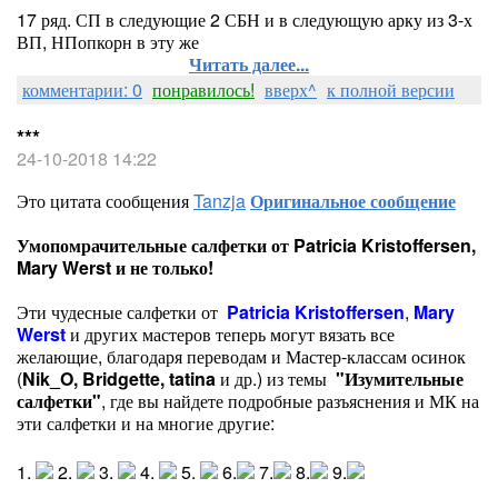
17 ряд. СП в следующие 2 СБН и в следующую арку из 3-х
ВП, НПопкорн в эту же
Читать далее...
комментарии: 0
понравилось!
вверх^
к полной версии
***
24-10-2018 14:22
Это цитата сообщения
Tanzja
Оригинальное сообщение
Умопомрачительные салфетки от Patricia Kristoffersen,
Mary Werst и не только!
Эти чудесные салфетки от
Patricia Kristoffersen
,
Mary
Werst
и других мастеров теперь могут вязать все
желающие, благодаря переводам и Мастер-классам осинок
(
Nik_O
,
Bridgette,
tatina
и др.)
из темы
"Изумительные
салфетки"
, где вы найдете подробные разъяснения и МК на
эти салфетки и на многие другие:
1.
2.
3.
4.
5.
6.
7.
8.
9.