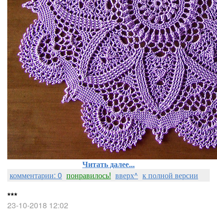
Читать далее...
комментарии: 0
понравилось!
вверх^
к полной версии
***
23-10-2018 12:02