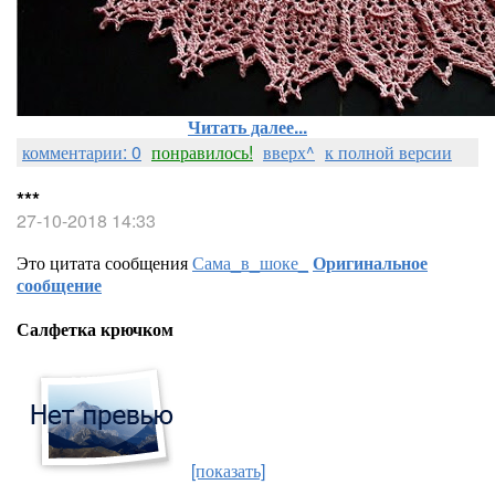
Читать далее...
комментарии: 0
понравилось!
вверх^
к полной версии
***
27-10-2018 14:33
Это цитата сообщения
Сама_в_шоке_
Оригинальное
сообщение
Салфетка крючком
[показать]