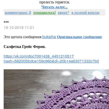
прелесть теряется.
Читать далее...
комментарии: 0
понравилось!
вверх^
к полной версии
***
19-10-2018 11:21
Это цитата сообщения
buksiha
Оригинальное сообщение
Салфетка Грейс Ферон.
https://vk.com/doc7091438_445121051?
hash=582005fcdce159c96b&dl=20b14a63071332c7b0