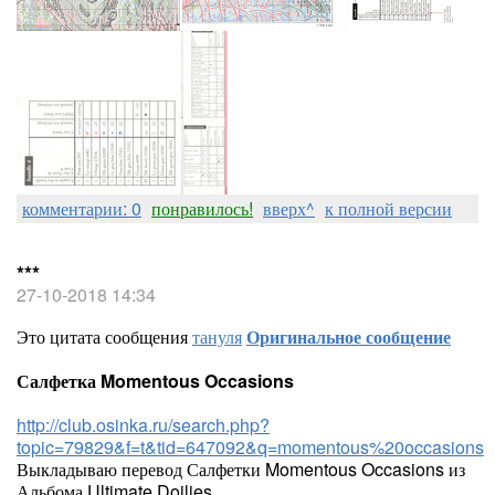
комментарии: 0
понравилось!
вверх^
к полной версии
***
27-10-2018 14:34
Это цитата сообщения
тануля
Оригинальное сообщение
Салфетка Momentous Occasions
http://club.osinka.ru/search.php?
topic=79829&f=t&tid=647092&q=momentous%20occasions
Выкладываю перевод Салфетки Momentous Occasions из
Альбома Ultimate Doilies.