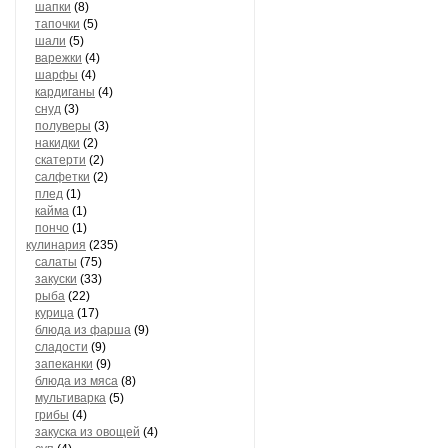
шапки
(8)
тапочки
(5)
шали
(5)
варежки
(4)
шарфы
(4)
кардиганы
(4)
снуд
(3)
полуверы
(3)
накидки
(2)
скатерти
(2)
салфетки
(2)
плед
(1)
кайма
(1)
пончо
(1)
кулинария
(235)
салаты
(75)
закуски
(33)
рыба
(22)
курица
(17)
блюда из фарша
(9)
сладости
(9)
запеканки
(9)
блюда из мяса
(8)
мультиварка
(5)
грибы
(4)
закуска из овощей
(4)