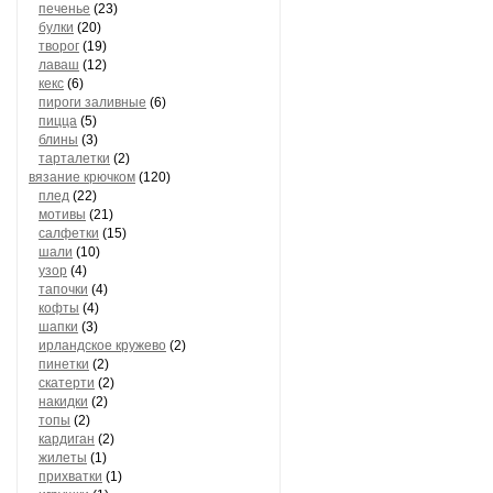
печенье
(23)
булки
(20)
творог
(19)
лаваш
(12)
кекс
(6)
пироги заливные
(6)
пицца
(5)
блины
(3)
тарталетки
(2)
вязание крючком
(120)
плед
(22)
мотивы
(21)
салфетки
(15)
шали
(10)
узор
(4)
тапочки
(4)
кофты
(4)
шапки
(3)
ирландское кружево
(2)
пинетки
(2)
скатерти
(2)
накидки
(2)
топы
(2)
кардиган
(2)
жилеты
(1)
прихватки
(1)