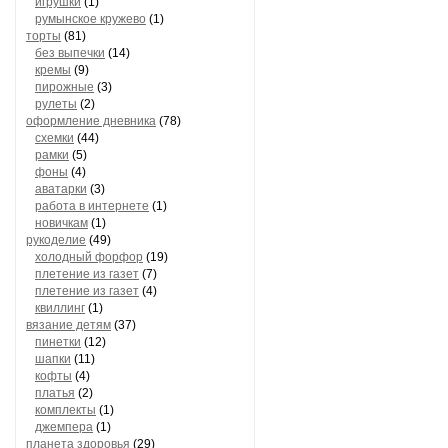
игрушки
(1)
румынское кружево
(1)
торты
(81)
без выпечки
(14)
кремы
(9)
пирожные
(3)
рулеты
(2)
оформление дневника
(78)
схемки
(44)
рамки
(5)
фоны
(4)
аватарки
(3)
работа в интернете
(1)
новичкам
(1)
рукоделие
(49)
холодный форфор
(19)
плетение из газет
(7)
плетение из газет
(4)
квиллинг
(1)
вязание детям
(37)
пинетки
(12)
шапки
(11)
кофты
(4)
платья
(2)
комплекты
(1)
джемпера
(1)
планета здоровья
(29)