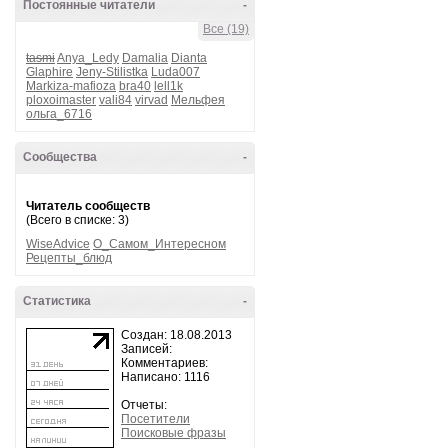
Постоянные читатели
-
Все (19)
tasmi
Anya_Ledy
Damalia
Dianta
Glaphire
Jeny-Stilistka
Luda007
Markiza-mafioza
bra40
lell1k
ploxoimaster
vali84
virvad
Мельфея
ольга_6716
Сообщества
-
Читатель сообществ
(Всего в списке: 3)
WiseAdvice
О_Самом_Интересном
Рецепты_блюд
Статистика
-
Создан: 18.08.2013
Записей:
Комментариев:
Написано: 1116
Отчеты:
Посетители
Поисковые фразы