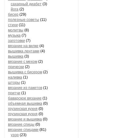
сахарный диабет
(3)
йога
(2)
бисер
(29)
полезные советы
(11)
стихи
(11)
молитвы
(8)
музыка
(7)
заготовки
(7)
вязание на вилке
(4)
вышивка лентами
(4)
вышивка
(3)
вязание с мехом
(2)
прически
(2)
вышивка с бисером
(2)
наливка
(1)
шторы
(1)
вязание из пакетов
(1)
притчи
(1)
баварское вязание
(1)
объемная вышивка
(0)
грузинская кухня
(0)
грузинская кухня
(0)
вязание и вышивка
(0)
вязание спицы
(0)
вязание спицами
(81)
узор
(23)