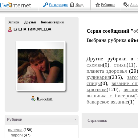
Регистрация
Вход
Рейтинги
Авос
Записи
Друзья
Комментарии
ЕЛЕНА ТИМОФЕЕВА
Серия сообщений "
о
Выбрана рубрика
объ
Другие рубрики в 
схемки
(0),
стихи
(11)
планета здоровья
(29
кулинария
(235),
заго
спицы
(0),
вязание с
крючком
(120),
вязан
вышивка с бисером
(
В друзья
баварское вязание
(1)
Рубрики
-
Страницы:
выпечка
(158)
пироги
(47)