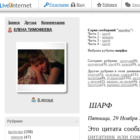
Регистрация
Вход
Рейтинги
Авос
Записи
Друзья
Комментарии
ЕЛЕНА ТИМОФЕЕВА
Серия сообщений "
шарфы
":
Часть 1 -
шарф
Часть 2 -
вязание
Часть 3 -
шарф
Часть 4 -
шарф
Выбрана рубрика
шарфы
.
Соседние рубрики:
энтерлак
(0),
полуверы
(3),
плед
(1),
пальто
(0),
н
Другие рубрики в этом дневник
притчи
(1),
полезные советы
(11)
молитвы
(8),
кулинария
(235),
заго
с мехом
(2),
вязание на вилке
(4),
бисером
(2),
вышивка лентами
(4),
В друзья
ШАРФ
Пятница, 29 Ноября 
Рубрики
-
Это цитата соо
выпечка
(158)
цитатник или со
пироги
(47)