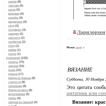
шапки
(8)
тапочки
(5)
шали
(5)
варежки
(4)
шарфы
(4)
кардиганы
(4)
снуд
(3)
полуверы
(3)
Ларилорхен
накидки
(2)
скатерти
(2)
салфетки
(2)
плед
(1)
Метки:
шарф
кайма
(1)
пончо
(1)
кулинария
(235)
салаты
(75)
закуски
(33)
ВЯЗАНИЕ
рыба
(22)
курица
(17)
Суббота, 30 Ноября 
блюда из фарша
(9)
сладости
(9)
запеканки
(9)
Это цитата соо
блюда из мяса
(8)
цитатник или со
мультиварка
(5)
грибы
(4)
Вязание: кра
закуска из овощей
(4)