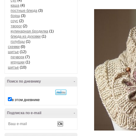
суп
(4)
каша
(4)
постные блюда
(3)
борщ
(3)
соус
(2)
творог
(2)
кулинарная бродилка
(1)
блюда из духовки
(1)
голубцы
(1)
схемки
(0)
шитье
(12)
печворк
(7)
игрушки
(1)
шитье
(10)
Поиск по дневнику
-
в этом дневнике
Подписка по e-mail
-