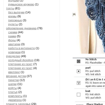
игрушки
(1)
румынское кружево
(1)
торты
(81)
без выпечки
(14)
кремы
(9)
пирожные
(3)
рулеты
(2)
оформление дневника
(78)
схемки
(44)
рамки
(5)
фоны
(4)
аватарки
(3)
работа в интернете
(1)
новичкам
(1)
рукоделие
(49)
холодный форфор
(19)
плетение из газет
(7)
плетение из газет
(4)
квиллинг
(1)
вязание детям
(37)
пинетки
(12)
шапки
(11)
кофты
(4)
платья
(2)
комплекты
(1)
джемпера
(1)
планета здоровья
(29)