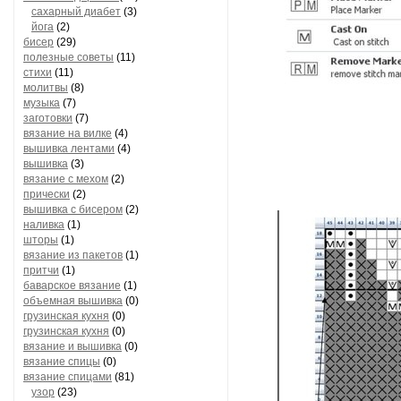
сахарный диабет
(3)
йога
(2)
бисер
(29)
полезные советы
(11)
стихи
(11)
молитвы
(8)
музыка
(7)
заготовки
(7)
вязание на вилке
(4)
вышивка лентами
(4)
вышивка
(3)
вязание с мехом
(2)
прически
(2)
вышивка с бисером
(2)
наливка
(1)
шторы
(1)
вязание из пакетов
(1)
притчи
(1)
баварское вязание
(1)
объемная вышивка
(0)
грузинская кухня
(0)
грузинская кухня
(0)
вязание и вышивка
(0)
вязание спицы
(0)
вязание спицами
(81)
узор
(23)