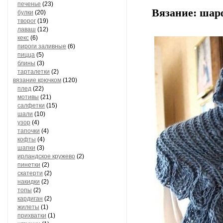
печенье
(23)
Вязание: шарф
булки
(20)
творог
(19)
лаваш
(12)
кекс
(6)
пироги заливные
(6)
пицца
(5)
блины
(3)
тарталетки
(2)
вязание крючком
(120)
плед
(22)
мотивы
(21)
салфетки
(15)
шали
(10)
узор
(4)
тапочки
(4)
кофты
(4)
шапки
(3)
ирландское кружево
(2)
пинетки
(2)
скатерти
(2)
накидки
(2)
топы
(2)
кардиган
(2)
жилеты
(1)
прихватки
(1)