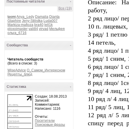
Описание: На
Постоянные читатели
-
Все (19)
работу,
tasmi
Anya_Ledy
Damalia
Dianta
2 ряд лицо/ пе
Glaphire
Jeny-Stilistka
Luda007
Markiza-mafioza
bra40
lell1k
10 п. лицевых,
ploxoimaster
vali84
virvad
Мельфея
ольга_6716
3 ряд/ 1 петлю
14 петель,
Сообщества
-
4 ряд лицо/ 1 п
5 ряд/ 1 сним, 
Читатель сообществ
(Всего в списке: 3)
6 ряд лицо/ 1 с
WiseAdvice
О_Самом_Интересном
7 ряд/ 1 сним, 
Рецепты_блюд
8 ряд лицо/ 1сн
Статистика
-
9 ряд/ 4 лиц, 1
Создан: 18.08.2013
10 ряд л/ 4 лиц
Записей:
Комментариев:
11 ряд/ 5 лиц, 
Написано: 1116
12 ряд л/ 5 л
Отчеты:
Посетители
спицу перед р
Поисковые фразы