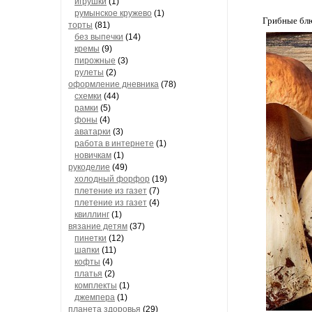
игрушки
(1)
румынское кружево
(1)
Грибные блю
торты
(81)
без выпечки
(14)
кремы
(9)
пирожные
(3)
рулеты
(2)
оформление дневника
(78)
схемки
(44)
рамки
(5)
фоны
(4)
аватарки
(3)
работа в интернете
(1)
новичкам
(1)
рукоделие
(49)
холодный форфор
(19)
плетение из газет
(7)
плетение из газет
(4)
квиллинг
(1)
вязание детям
(37)
пинетки
(12)
шапки
(11)
кофты
(4)
платья
(2)
комплекты
(1)
джемпера
(1)
планета здоровья
(29)