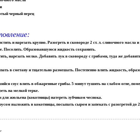
ки
отый черный перец
товление:
истить и нарезать крупно. Разогреть в сковороде 2 ст. л. сливочного масла 
не. Посолить. Образовавшуюся жидкость сохранить.
тить, нарезать мелко. Добавить лук в сковороду с грибами, туда же добавить
пать в сметану и тщательно размешать. Постепенно влить жидкость, образ
ийся соус влить в обжаренные грибы. 5 минут тушить на слабом огне, пом
реть на мелкой терке.
 для жюльена (кокотницы) натереть зубчиком чеснока.
соусом выложить в кокотницы, посыпать сыром и запекать с разогретой до 