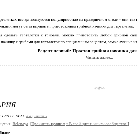
арталетках всегда пользуются популярностью на праздничном столе – они так
какими могут быть варианты приготовления грибной начинки для тарталеток.
ся сделать тарталетки с грибами, можно приготовить любой грибной сал
 начинку с грибами для тарталеток по специальным рецептам, самые лучшие из
Рецепт первый: Простая грибная начинка для
Читать далее...
АРИЯ
ря 2013 г. 18:23
+ в цитатник
бщения
Belenaya
[
Прочитать целиком
+
В свой цитатник или сообщество!
]
обилие