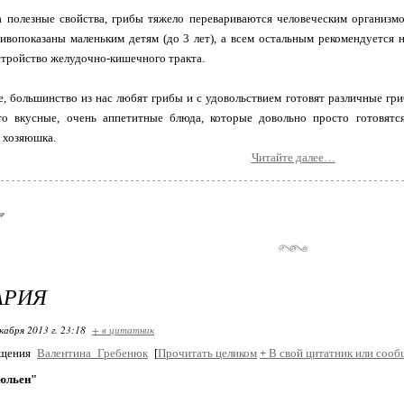
 полезные свойства, грибы тяжело перевариваются человеческим организмо
ивопоказаны маленьким детям (до 3 лет), а всем остальным рекомендуется 
стройство желудочно-кишечного тракта.
е, большинство из нас любят грибы и с удовольствием готовят различные гр
то вкусные, очень аппетитные блюда, которые довольно просто готовятс
 хозяюшка.
Читайте далее…
АРИЯ
кабря 2013 г. 23:18
+ в цитатник
бщения
Валентина_Гребенюк
[
Прочитать целиком
+
В свой цитатник или сооб
юльен"