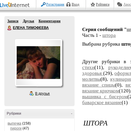
Регистрация
Вход
Рейтинги
Авос
Записи
Друзья
Комментарии
ЕЛЕНА ТИМОФЕЕВА
Серия сообщений "
ш
Часть 1 -
штора
Выбрана рубрика
што
Другие рубрики в 
стихи
(11),
рукоделие
здоровья
(29),
оформл
молитвы
(8),
кулинари
вязание спицы
(0),
вя
вязание крючком
(120)
В друзья
вышивка с бисером
(
баварское вязание
(1)
Рубрики
-
ШТОРА
выпечка
(158)
пироги
(47)