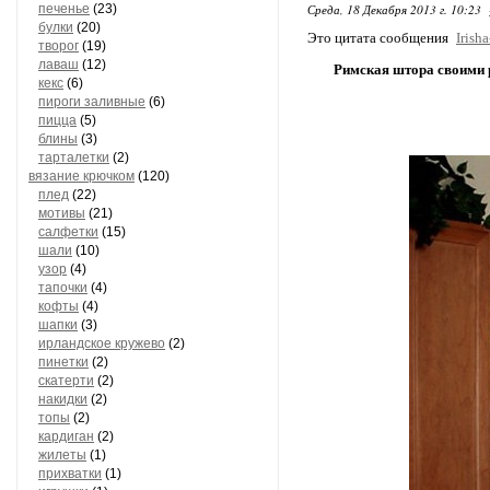
печенье
(23)
Среда, 18 Декабря 2013 г. 10:23
булки
(20)
Это цитата сообщения
Irish
творог
(19)
лаваш
(12)
Римская штора своими 
кекс
(6)
пироги заливные
(6)
пицца
(5)
блины
(3)
тарталетки
(2)
вязание крючком
(120)
плед
(22)
мотивы
(21)
салфетки
(15)
шали
(10)
узор
(4)
тапочки
(4)
кофты
(4)
шапки
(3)
ирландское кружево
(2)
пинетки
(2)
скатерти
(2)
накидки
(2)
топы
(2)
кардиган
(2)
жилеты
(1)
прихватки
(1)