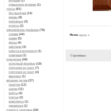
игрушки
(1)
румынское кружево
(1)
торты
(81)
без выпечки
(14)
кремы
(9)
пирожные
(3)
рулеты
(2)
оформление дневника
(78)
схемки
(44)
Метки:
штора
рамки
(5)
фоны
(4)
аватарки
(3)
работа в интернете
(1)
новичкам
(1)
Страницы:
рукоделие
(49)
холодный форфор
(19)
плетение из газет
(7)
плетение из газет
(4)
квиллинг
(1)
вязание детям
(37)
пинетки
(12)
шапки
(11)
кофты
(4)
платья
(2)
комплекты
(1)
джемпера
(1)
планета здоровья
(29)