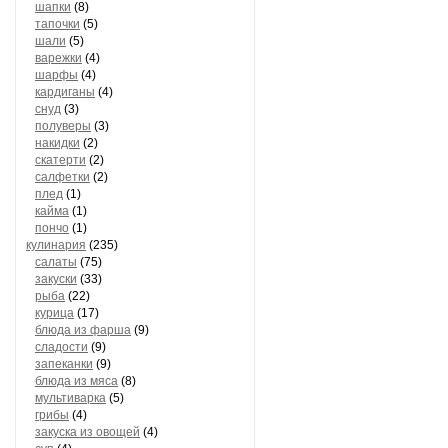
шапки
(8)
тапочки
(5)
шали
(5)
варежки
(4)
шарфы
(4)
кардиганы
(4)
снуд
(3)
полуверы
(3)
накидки
(2)
скатерти
(2)
салфетки
(2)
плед
(1)
кайма
(1)
пончо
(1)
кулинария
(235)
салаты
(75)
закуски
(33)
рыба
(22)
курица
(17)
блюда из фарша
(9)
сладости
(9)
запеканки
(9)
блюда из мяса
(8)
мультиварка
(5)
грибы
(4)
закуска из овощей
(4)