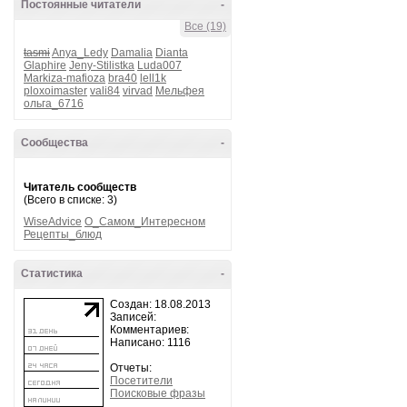
Постоянные читатели
-
Все (19)
tasmi
Anya_Ledy
Damalia
Dianta
Glaphire
Jeny-Stilistka
Luda007
Markiza-mafioza
bra40
lell1k
ploxoimaster
vali84
virvad
Мельфея
ольга_6716
Сообщества
-
Читатель сообществ
(Всего в списке: 3)
WiseAdvice
О_Самом_Интересном
Рецепты_блюд
Статистика
-
Создан: 18.08.2013
Записей:
Комментариев:
Написано: 1116
Отчеты:
Посетители
Поисковые фразы