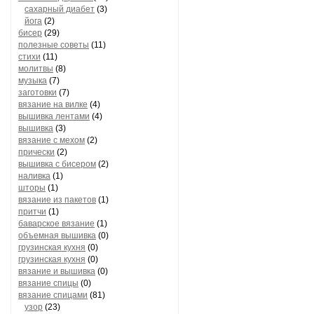
сахарный диабет
(3)
йога
(2)
бисер
(29)
полезные советы
(11)
стихи
(11)
молитвы
(8)
музыка
(7)
заготовки
(7)
вязание на вилке
(4)
вышивка лентами
(4)
вышивка
(3)
вязание с мехом
(2)
прически
(2)
вышивка с бисером
(2)
наливка
(1)
шторы
(1)
вязание из пакетов
(1)
притчи
(1)
баварское вязание
(1)
объемная вышивка
(0)
грузинская кухня
(0)
грузинская кухня
(0)
вязание и вышивка
(0)
вязание спицы
(0)
вязание спицами
(81)
узор
(23)