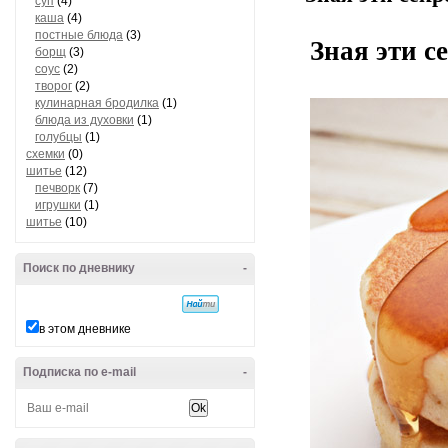
суп
(4)
каша
(4)
постные блюда
(3)
Зная эти с
борщ
(3)
соус
(2)
творог
(2)
кулинарная бродилка
(1)
блюда из духовки
(1)
голубцы
(1)
схемки
(0)
шитье
(12)
печворк
(7)
игрушки
(1)
шитье
(10)
Поиск по дневнику
-
в этом дневнике
Подписка по e-mail
-