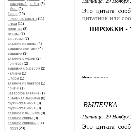
Пятница, 29 Ноября 
сахарный диабет
(3)
йога
(2)
Это цитата со
бисер
(29)
цитатник или со
полезные советы
(11)
стихи
(11)
ПИРОЖКИ -
молитвы
(8)
музыка
(7)
заготовки
(7)
вязание на вилке
(4)
вышивка лентами
(4)
вышивка
(3)
вязание с мехом
(2)
прически
(2)
вышивка с бисером
(2)
наливка
(1)
Метки:
выпечка
шторы
(1)
вязание из пакетов
(1)
притчи
(1)
баварское вязание
(1)
объемная вышивка
(0)
ВЫПЕЧКА
грузинская кухня
(0)
грузинская кухня
(0)
вязание и вышивка
(0)
Пятница, 29 Ноября 
вязание спицы
(0)
вязание спицами
(81)
Это цитата со
узор
(23)