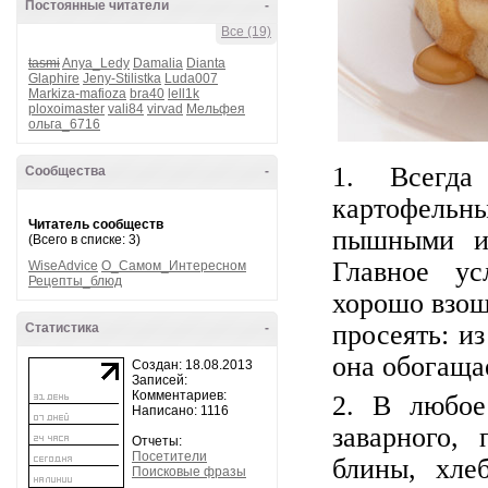
Постоянные читатели
-
Все (19)
tasmi
Anya_Ledy
Damalia
Dianta
Glaphire
Jeny-Stilistka
Luda007
Markiza-mafioza
bra40
lell1k
ploxoimaster
vali84
virvad
Мельфея
ольга_6716
1. Всегда
Сообщества
-
картофельн
Читатель сообществ
пышными и
(Всего в списке: 3)
Главное у
WiseAdvice
О_Самом_Интересном
Рецепты_блюд
хорошо взош
просеять: и
Статистика
-
она обогаща
Создан: 18.08.2013
Записей:
Комментариев:
2. В любое
Написано: 1116
заварного, 
Отчеты:
Посетители
блины, хле
Поисковые фразы