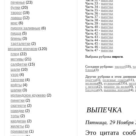
Часть 32 -
выпечка
печенье
(23)
Часть 33 -
выпечка
Часть 34 -
выпечка
булки
(20)
Часть 35 -
выпечка
творог
(19)
Часть 36 -
выпечка
Часть 37 -
выпечка
лаваш
(12)
Часть 38 -
выпечка
кекс
(6)
Часть 39 -
выпечка
Часть 40 -
выпечка
пироги заливные
(6)
Часть 41 -
выпечка
пицца
(5)
Часть 42 -
выпечка
Часть 43 -
выпечка
блины
(3)
Часть 44 -
выпечка
тарталетки
(2)
Часть 45 -
выпечка
Часть 46 -
выпечка
вязание крючком
(120)
Часть 47 -
выпечка
плед
(22)
Выбрана рубрика
пироги
.
мотивы
(21)
салфетки
(15)
Соседние рубрики:
творог
(19),
та
шали
(10)
блины
(3)
узор
(4)
Другие рубрики в этом дневник
тапочки
(4)
притчи
(1),
полезные советы
(11)
молитвы
(8),
кулинария
(235),
заго
кофты
(4)
с мехом
(2),
вязание на вилке
(4),
шапки
(3)
бисером
(2),
вышивка лентами
(4),
ирландское кружево
(2)
пинетки
(2)
скатерти
(2)
ВЫПЕЧКА
накидки
(2)
топы
(2)
Пятница, 29 Ноября 
кардиган
(2)
жилеты
(1)
Это цитата со
прихватки
(1)