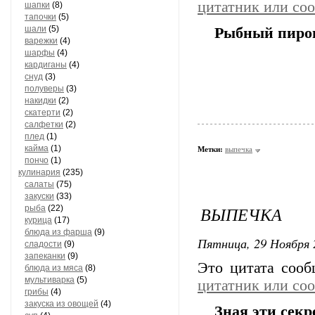
цитатник или со
шапки
(8)
тапочки
(5)
шали
(5)
Рыбный пирог
варежки
(4)
шарфы
(4)
кардиганы
(4)
снуд
(3)
полуверы
(3)
накидки
(2)
скатерти
(2)
салфетки
(2)
плед
(1)
кайма
(1)
Метки:
выпечка
пончо
(1)
кулинария
(235)
салаты
(75)
закуски
(33)
ВЫПЕЧКА
рыба
(22)
курица
(17)
блюда из фарша
(9)
Пятница, 29 Ноября 
сладости
(9)
запеканки
(9)
Это цитата соо
блюда из мяса
(8)
мультиварка
(5)
цитатник или со
грибы
(4)
закуска из овощей
(4)
Зная эти секр