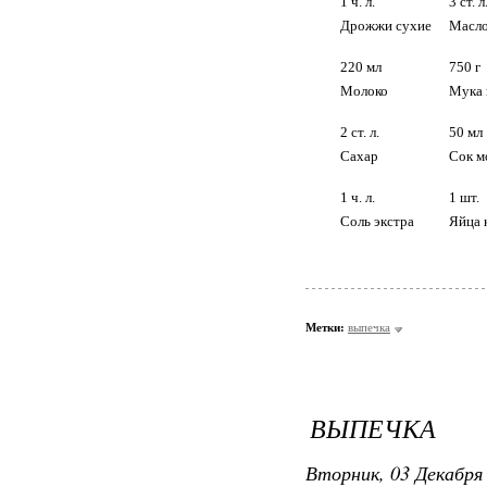
1
ч. л.
3
ст. л
Дрожжи сухие
Масло
220
мл
750
г
Молоко
Мука 
2
ст. л.
50
мл
Сахар
Сок м
1
ч. л.
1
шт.
Соль экстра
Яйца 
Метки:
выпечка
ВЫПЕЧКА
Вторник, 03 Декабря 