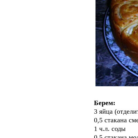
Берем:
3 яйца (отдели
0,5 стакана см
1 ч.л. соды
0,5 стакана м