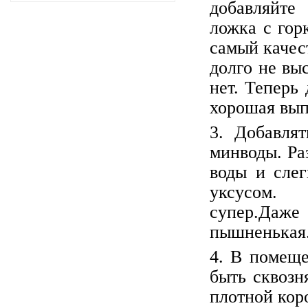
добавляйте
ложка с гор
самый качес
долго не вы
нет. Теперь
хорошая вып
3. Добавля
минводы. Ра
воды и слег
уксусом. В
супер.Даж
пышненькая
4. В помеще
быть сквозн
плотной кор