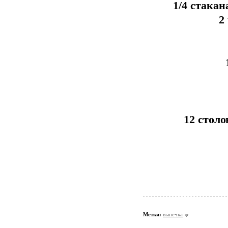
1/4 стака
2
12 стол
Метки:
выпечка