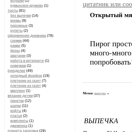
игрушки
(1)
цитатник или со
румынское кружево
(1)
торты
(81)
Открытый мя
без выпечки
(14)
кремы
(9)
пирожные
(3)
рулеты
(2)
оформление дневника
(78)
Пирог прост
схемки
(44)
рамки
(5)
много-мног
фоны
(4)
аватарки
(3)
попробовать!
работа в интернете
(1)
новичкам
(1)
рукоделие
(49)
холодный форфор
(19)
плетение из газет
(7)
плетение из газет
(4)
квиллинг
(1)
Метки:
выпечка
вязание детям
(37)
пинетки
(12)
шапки
(11)
кофты
(4)
платья
(2)
ВЫПЕЧКА
комплекты
(1)
джемпера
(1)
планета здоровья
(29)