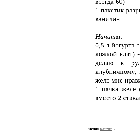
всегда 60)
1 пакетик раз
ванилин
Начинка:
0,5 л йогурта 
ложкой едят) 
делаю к ру
клубничному,
желе мне нрав
1 пачка желе 
вместо 2 стака
Метки:
выпечка