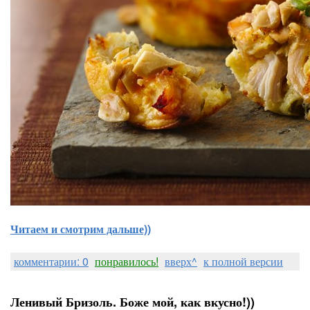
Читаем и смотрим дальше))
комментарии: 0
понравилось!
вверх^
к полной версии
Ленивый Бризоль. Боже мой, как вкусно!))