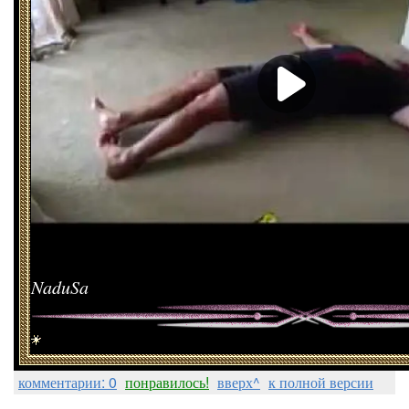
NaduSa
комментарии: 0
понравилось!
вверх^
к полной версии