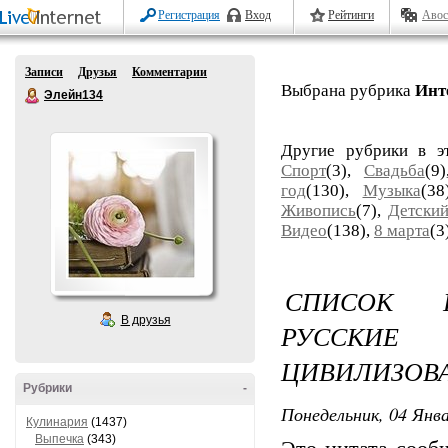
Регистрация
Вход
Рейтинги
Авос
Записи
Друзья
Комментарии
Выбрана рубрика
Инт
Элейн134
Другие рубрики в э
Спорт
(3),
Свадьба
(9
год
(130),
Музыка
(3
Живопись
(7),
Детский
Видео
(138),
8 марта
(3
СПИСОК П
В друзья
РУССКИЕ
ЦИВИЛИЗОВ
Рубрики
-
Понедельник, 04 Янва
Кулинария
(1437)
Выпечка
(343)