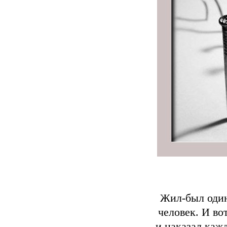
Жил-был один
человек. И во
и наказал кажд