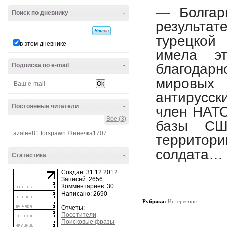
— Болгари
Поиск по дневнику
-
результате
турецкой 
в этом дневнике
имела э
благодарн
Подписка по e-mail
-
мировых 
антирусск
Постоянные читатели
-
член НАТО
Все (3)
базы СШ
azalee81
forspawn
Женечка1707
территор
солдата…
Статистика
-
Создан: 31.12.2012
Записей: 2656
Комментариев: 30
Написано: 2690
Рубрики:
Интересное
Отчеты:
Посетители
Поисковые фразы