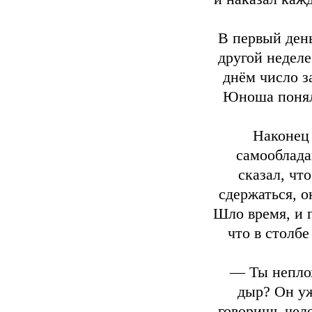
В первый день
другой неделе
днём число з
Юноша понял,
Наконец 
самооблада
сказал, чт
сдержаться, о
Шло время, и 
что в столбе
— Ты неплох
дыр? Он уж
говоришь чело