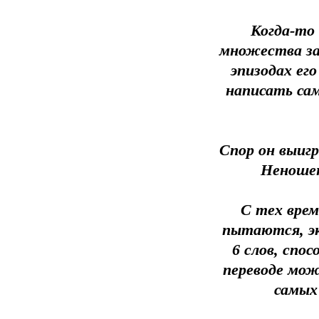
Когда-то
множества за
эпизодах ег
написать сам
Спор он выиг
Неношены
С тех врем
пытаются, эк
6 слов, спо
переводе мож
самых