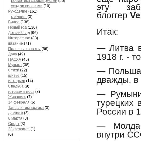
Косметика своими руками
(56)
эту за
уход за волосами
(10)
Рукоделие
(161)
блоггер
Ve
квиллинг
(3)
Видео
(138)
Новый год
(130)
Итак:
Детский сад
(96)
Интересное
(83)
вязание
(71)
— Литва в
Полезные советы
(56)
Дача
(49)
1918 г. - 
ПАСХА
(45)
Музыка
(38)
— Польша
Стихи
(22)
шитье
(15)
дважды, в 
интерьер
(14)
Свадьба
(9)
— Румыния
готовим в пост
(8)
Живопись
(7)
турецких 
14 февраля
(6)
Танцы и гимнастика
(3)
России в 1
декупаж
(3)
8 марта
(3)
— Молдав
Спорт
(3)
23 февраля
(1)
внутри СС
(0)