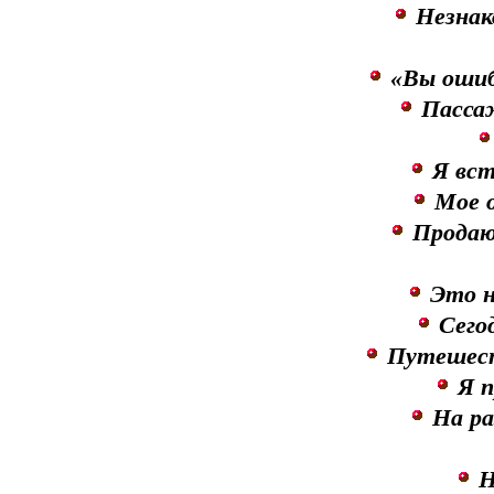
Незнак
«Вы ошиб
Пассаж
Я вст
Мое 
Продаю
Это н
Сего
Путешест
Я п
На ра
Н