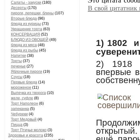
Это цитата соо
Салаты - закуски
(180)
В свой цитатник
Десерты
(170)
пироги, лепешки, блины
(107)
Вторые блюда
(96)
блюда из курицы
(73)
Украшение торта
(63)
КОНСЕРВАЦИЯ
(52)
БЛЮДО ИЗ ОВОЩЕЙ
(49)
1) 1802 и
блюда из мяса
(48)
суверени
блюда из рыбы
(45)
Напитки
(38)
Торты
(37)
2) 1918 
печенье
(27)
впервые в
Яблочные пироги
(19)
Соусы
(18)
собственн
Первые блюда
(14)
мороженое
(11)
Выпечка из творога
(10)
желе, суфле
(8)
Торт Наполеон
(6)
запеканка
(5)
Чебуреки
(4)
Торт Медовый
(4)
Продолжи
Пицца
(3)
открытый.
Торт Птичье молоко
(3)
Здоровье и красота
(235)
ещё пароч