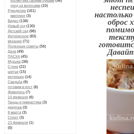
Косметика своими руками
(56)
неспе
уход за волосами
(10)
Рукоделие
(161)
настолько 
квиллинг
(3)
оброс 
Видео
(138)
помимо
Новый год
(130)
Детский сад
(96)
тексту
Интересное
(83)
готовитс
вязание
(71)
Полезные советы
(56)
Давайт
Дача
(49)
ПАСХА
(45)
Музыка
(38)
Стихи
(22)
шитье
(15)
интерьер
(14)
Свадьба
(9)
готовим в пост
(8)
Живопись
(7)
14 февраля
(6)
Танцы и гимнастика
(3)
декупаж
(3)
8 марта
(3)
Спорт
(3)
23 февраля
(1)
(0)