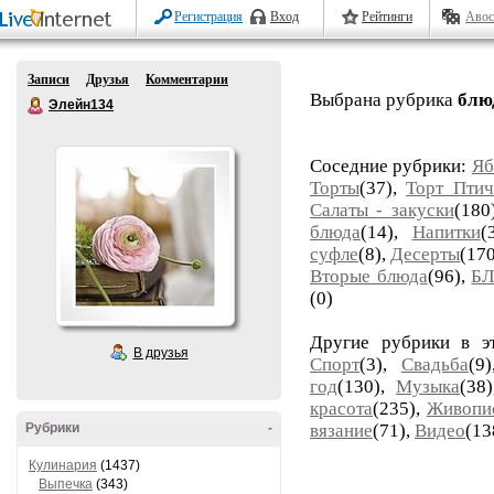
Регистрация
Вход
Рейтинги
Авос
Записи
Друзья
Комментарии
Выбрана рубрика
блю
Элейн134
Соседние рубрики:
Яб
Торты
(37),
Торт Птич
Салаты - закуски
(180
блюда
(14),
Напитки
(
суфле
(8),
Десерты
(17
Вторые блюда
(96),
Б
(0)
Другие рубрики в э
В друзья
Спорт
(3),
Свадьба
(9
год
(130),
Музыка
(38
красота
(235),
Живопи
Рубрики
-
вязание
(71),
Видео
(13
Кулинария
(1437)
Выпечка
(343)