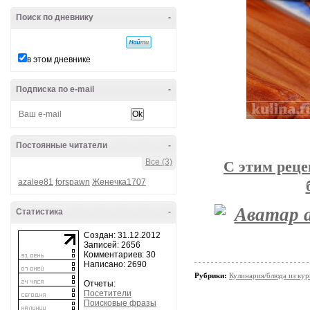
Поиск по дневнику
-
в этом дневнике
Подписка по e-mail
-
Постоянные читатели
-
Все (3)
С этим реце
azalee81
forspawn
Женечка1707
Статистика
-
Создан: 31.12.2012
Записей: 2656
Комментариев: 30
Написано: 2690
Рубрики:
Кулинария/блюда из ку
Отчеты:
Посетители
Поисковые фразы