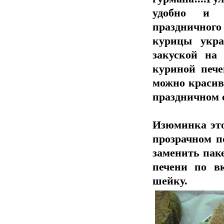
удобно и к
праздничног
курицы укра
закуской на 
куриной пече
можно красив
праздничном 
Изюминка это
прозрачном п
заменить паке
печени по в
шейку.