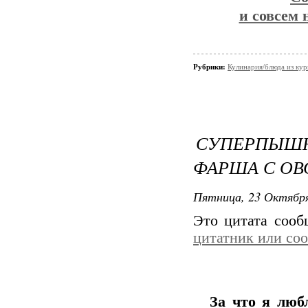
и совсем 
Рубрики:
Кулинария/блюда из ку
СУПЕРПЫШН
ФАРША С О
Пятница, 23 Октября
Это цитата соо
цитатник или со
За что я люб