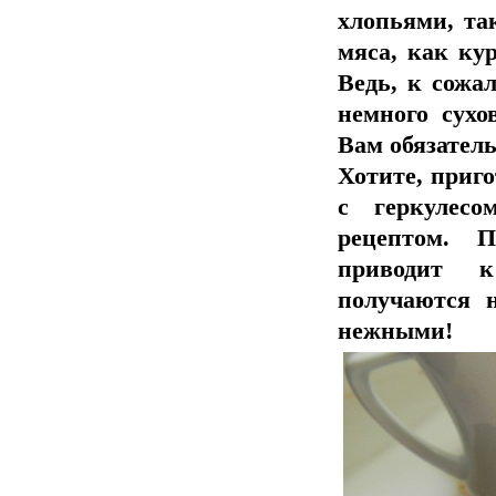
хлопьями, так
мяса, как ку
Ведь, к сожа
немного сухо
Вам обязател
Хотите, приг
с геркулесо
рецептом. П
приводит к
получаются 
нежными!