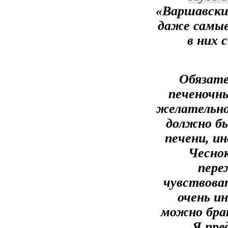
«Варшавским
даже самые
в них 
Обязате
печеночн
желательно 
должно бы
печени, и
Чеснок
пере
чувствова
очень и
можно брат
Я пре