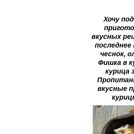
Хочу по
пригото
вкусных ре
последнее 
чеснок, 
Фишка в к
курица 
Пропитанн
вкусные п
куриц