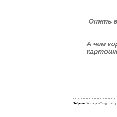
Опять в
А чем к
картошк
Рубрики:
Кулинария/блюда из ку