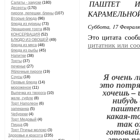
ПАШТЕТ 
Салаты - закуски
(180)
Десерты
(170)
КАРАМЕЛЬНО
пироги, лепешки, блины
(107)
Вторые блюда
(96)
блюда из курицы
(73)
Суббота, 17 Февраля
Украшение торта
(63)
КОНСЕРВАЦИЯ
(52)
Это цитата соо
БЛЮДО ИЗ ОВОЩЕЙ
(49)
цитатник или со
блюда из мяса
(48)
блюда из рыбы
(45)
Напитки
(38)
Торты
(37)
печенье
(27)
Яблочные пироги
(19)
Я очень 
Соусы
(18)
это потря
Первые блюда
(14)
мороженое
(11)
хочешь – 
Выпечка из творога
(10)
нибудь
желе, суфле
(8)
Торт Наполеон
(6)
паштет
запеканка
(5)
какая-то
Чебуреки
(4)
Торт Медовый
(4)
так о
Пицца
(3)
готовый…
Торт Птичье молоко
(3)
Здоровье и красота
(235)
этот пе