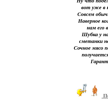
Ну что подел
вот уже в 
Совсем обыч
Наверное ко
нам его 
Шубка у на
сметанки не
Сочное мясо п
получаетс
Гарант
По