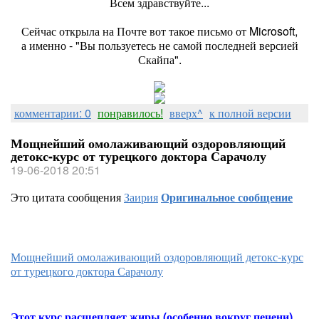
Всем здравствуйте...
Сейчас открыла на Почте вот такое письмо от Microsoft,
а именно - "Вы пользуетесь не самой последней версией
Скайпа".
комментарии: 0
понравилось!
вверх^
к полной версии
Мощнейший омолаживающий оздоровляющий
детокс-курс от турецкого доктора Сарачолу
19-06-2018 20:51
Это цитата сообщения
Заирия
Оригинальное сообщение
Мощнейший омолаживающий оздоровляющий детокс-курс
от турецкого доктора Сарачолу
Этот курс расщепляет жиры (особенно вокруг печени),