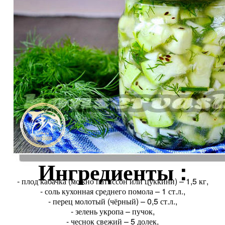
Ингредиенты :
- плод кабачка (можно патиссон или цуккини) – 1,5 кг,
- соль кухонная среднего помола – 1 ст.л.,
- перец молотый (чёрный) – 0,5 ст.л.,
- зелень укропа – пучок,
- чеснок свежий – 5 долек,