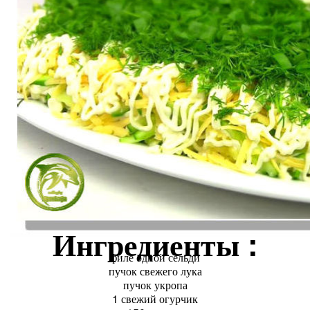
Ингредиенты :
филе одной сельди
пучок свежего лука
пучок укропа
1 свежий огурчик