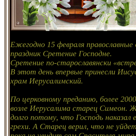
Ежегодно 15 февраля православны
праздник Сретение Господне.
Сретение по-старославянски «встре
В этот день впервые принесли Иису
храм Иерусалимский.
По церковному преданию, более 200
возле Иерусалима старец Симеон. Ж
долго потому, что Господь наказал е
грехи. А Старец верил, что не уйдет
пока не увидит сам Спасителя мира