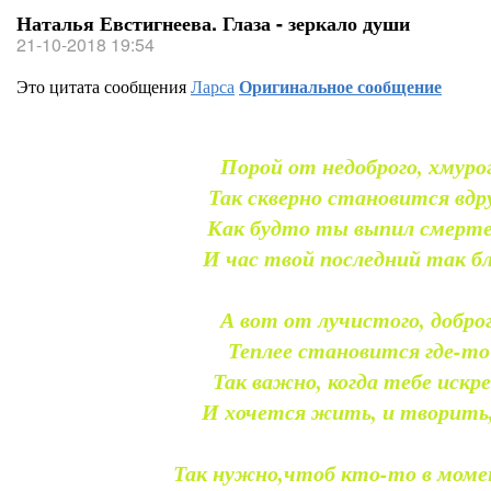
Наталья Евстигнеева. Глаза - зеркало души
21-10-2018 19:54
Это цитата сообщения
Ларса
Оригинальное сообщение
Порой от недоброго, хмурог
Так скверно становится вдру
Как будто ты выпил смерте
И час твой последний так бл
А вот от лучистого, доброг
Теплее становится где-то
Так важно, когда тебе искр
И хочется жить, и творить,
Так нужно,чтоб кто-то в моме