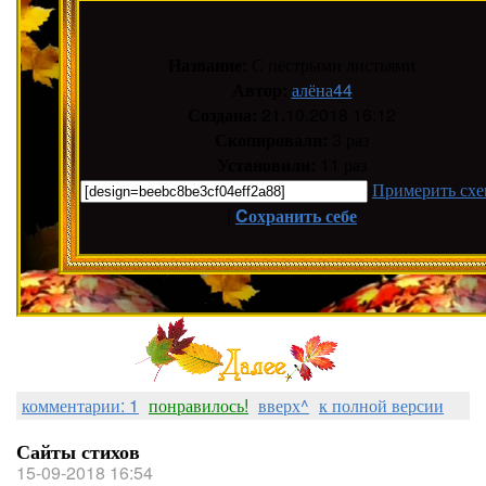
Название:
С пёстрыми листьями
Автор:
алёна44
Создана:
21.10.2018 16:12
Скопировали:
3 раз
Установили:
11 раз
Примерить схе
|
Cохранить себе
комментарии: 1
понравилось!
вверх^
к полной версии
Сайты стихов
15-09-2018 16:54