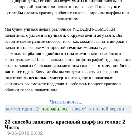
Добрый день, сегодня мы
будем учиться
красиво завязывать
широкий платок или палантин на голове. Я покажу
все
способы
сделать красивую обвязку головы широким шарфом или
палантином.
Мы будем учиться делать различные УКЛАДКИ-ОБМОТКИ
палантина,
с узлами и пучками, с кружевами и жгутами.
Вы
освоите самые разные способы того, как можно завязать широкий
палантин на голове = от простой
техники «чалма»,
до
сложных
тюрбанов с двойными платками
и многослойными
конструкциями. Плюс я нашла несколько фотографий, где видна вся
красота такого обвязывания палантином головы –
я хочу
влюбить
вас в эту идею
. Хочу, чтобы вы увидели красоту и изящество
подготовила
несколько мастер-классов
, где в пошаговых
картинках вы сможете представить себе весь процесс красивой
обвязки головы палантином.
Читать далее...
комментарии: 2
понравилось!
вверх^
к полной версии
23 способа завязать красивый шарф на голове 2
Часть
19-06-2018 20:32