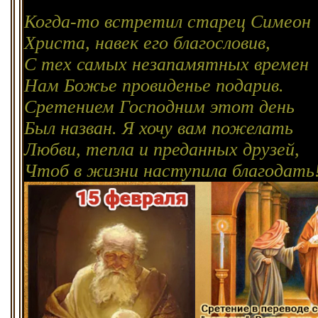
Когда-то встретил старец Симеон
Христа, навек его благословив,
С тех самых незапамятных времен
Нам Божье провиденье подарив.
Сретением Господним этот день
Был назван. Я хочу вам пожелать
Любви, тепла и преданных друзей,
Чтоб в жизни наступила благодать