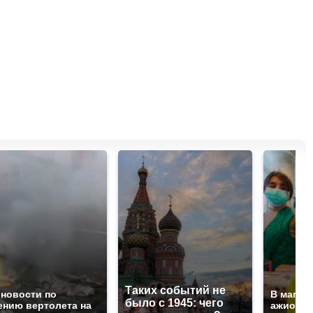
Таких событий не
 новости по
В магаз
было с 1945: чего
ению вертолета на
ажиотаж 