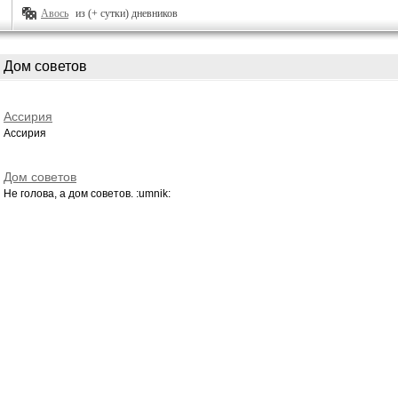
Авось
из (+ сутки) дневников
Дом советов
Ассирия
Ассирия
Дом советов
Не голова, а дом советов. :umnik: