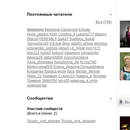
Постоянные читатели
-
Все (740)
Sophocles
Belenaya
Casperock
Egnata
Hope_always
Kivin
Loreleja_lt
Lubava777
Milagry
Oraculi
PEREMILA
SajkaT
Svetlana_Natali
Tanyusha100
V-8-ivat
Zinur
adul51
ahbap
elennna
ermolenko_ludmila
ganaG
i-b_byslik
iren7473
joan111
love62
luikorol
milaelena
polyaninka
tatyana29
viktoriy5908
zsorochinskaya
Алла_Игоревна
Аннабелла_Ли
АстраТАЕ
Валентинка555
Елена_Дранчук-Подшибякина
Ксюшичек
Лариса-муля
Ласе
Милая_Милли
Нина_21
Премьер
Старец14
Тамара_я
Тетежка
Томмрик
ЭМИЛЛИ
зита35
мамочка_в_кубе
ховрошечка
Сообщества
-
Все
Участник сообществ
(Всего в списке: 2)
Только_для_мужчин
Только_для_женщин