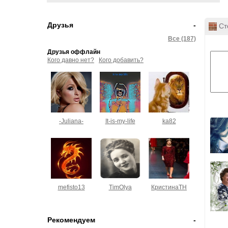
Друзья
-
Ст
Все (187)
Друзья оффлайн
Кого давно нет?
Кого добавить?
-Juliana-
It-is-my-life
ka82
mefisto13
TimOlya
КристинаТН
Рекомендуем
-