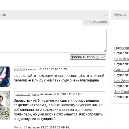
ена
-
Музыка
К приложению
Одиноки
Слушали:
Sam Brow
Слушали:
sila1966
написал 17.07.2017 10:10:25:
Garou - 
Слушали:
здравствуйте .подскажите как посылать фото в личной
переписке в ли.ру с компа?? буду очень благодарна
Led Zepp
Слушали:
Joe Cock
для_вас_Надежда
написал 20.03.2017 23:07:18:
Слушали:
Здравствуйте! Я новичок на сайте и потому решила
закрепить в своём дневнике кнопочку "Учебник ЛиРУ"
всё сделала по инструкции,кнопочка в дневнике
появилась, но учебник не открывается. Как исправить
создавшуюся ситуацию ?
Телец_19
написал 15.10.2016 22:09:30: