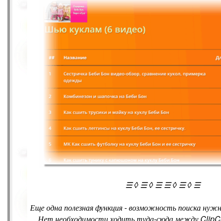
☰ ◊ ☰ ◊ ☰ ☰ ◊ ☰ ◊ ☰
Еще одна полезная функция - возможность поиска нужн
Нет необходимости ходить туда-сюда между ClipCo