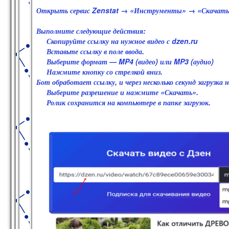
Открыть сервис Zenstat → «Инструменты» → «Скачать 
Выполните следующие действия:
Скопируйте ссылку на нужное видео с dzen.ru
Вставьте ссылку в поле ввода.
Выберите формат — MP4 (видео) или MP3 (аудио)
Нажмите кнопку со стрелкой вниз.
Бот обработает ссылку, и через несколько секунд загрузка
Выберите разрешение и нажмите «Скачать».
Ролик сохранится на компьютере в папке загрузок.