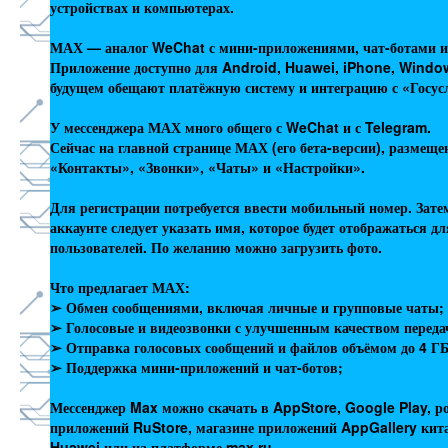
устройствах и компьютерах.
МАХ — аналог WeChat с мини-приложениями, чат-ботами и
Приложение доступно для Android, Huawei, iPhone, Windo
будущем обещают платёжную систему и интеграцию с «Госус
У мессенджера МАХ много общего с WeChat и с Telegram.
Сейчас на главной странице МАХ (его бета-версии), размещ
«Контакты», «Звонки», «Чаты» и «Настройки».
Для регистрации потребуется ввести мобильный номер. Зате
аккаунте следует указать имя, которое будет отображаться дл
пользователей. По желанию можно загрузить фото.
Что предлагает МАХ:
➢ Обмен сообщениями, включая личные и групповые чаты;
➢ Голосовые и видеозвонки с улучшенным качеством переда
➢ Отправка голосовых сообщений и файлов объёмом до 4 ГБ
➢ Поддержка мини-приложений и чат-ботов;
Мессенджер Max можно скачать в AppStore, Google Play, р
приложений RuStore, магазине приложений AppGallery кит
Huawei или на платформе max.ru