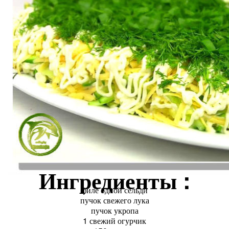
Ингредиенты :
филе одной сельди
пучок свежего лука
пучок укропа
1 свежий огурчик