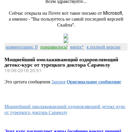
Всем здравствуйте...
Сейчас открыла на Почте вот такое письмо от Microsoft,
а именно - "Вы пользуетесь не самой последней версией
Скайпа".
комментарии: 0
понравилось!
вверх^
к полной версии
Мощнейший омолаживающий оздоровляющий
детокс-курс от турецкого доктора Сарачолу
19-06-2018 20:51
Это цитата сообщения
Заирия
Оригинальное сообщение
Мощнейший омолаживающий оздоровляющий детокс-курс
от турецкого доктора Сарачолу
Этот курс расщепляет жиры (особенно вокруг печени),