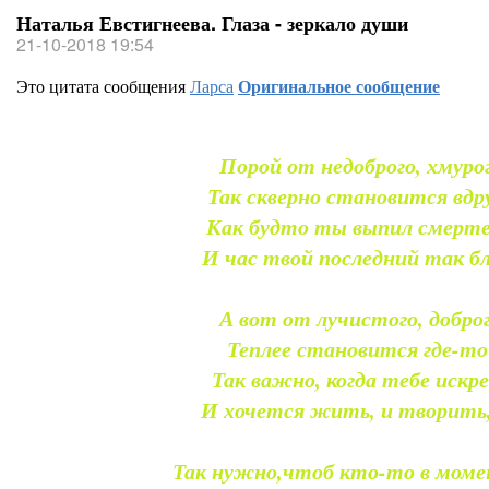
Наталья Евстигнеева. Глаза - зеркало души
21-10-2018 19:54
Это цитата сообщения
Ларса
Оригинальное сообщение
Порой от недоброго, хмурог
Так скверно становится вдру
Как будто ты выпил смерте
И час твой последний так бл
А вот от лучистого, доброг
Теплее становится где-то
Так важно, когда тебе искр
И хочется жить, и творить,
Так нужно,чтоб кто-то в моме