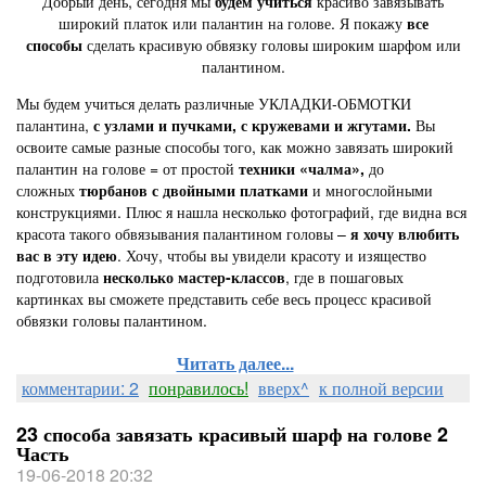
Добрый день, сегодня мы
будем учиться
красиво завязывать
широкий платок или палантин на голове. Я покажу
все
способы
сделать красивую обвязку головы широким шарфом или
палантином.
Мы будем учиться делать различные УКЛАДКИ-ОБМОТКИ
палантина,
с узлами и пучками, с кружевами и жгутами.
Вы
освоите самые разные способы того, как можно завязать широкий
палантин на голове = от простой
техники «чалма»,
до
сложных
тюрбанов с двойными платками
и многослойными
конструкциями. Плюс я нашла несколько фотографий, где видна вся
красота такого обвязывания палантином головы –
я хочу
влюбить
вас в эту идею
. Хочу, чтобы вы увидели красоту и изящество
подготовила
несколько мастер-классов
, где в пошаговых
картинках вы сможете представить себе весь процесс красивой
обвязки головы палантином.
Читать далее...
комментарии: 2
понравилось!
вверх^
к полной версии
23 способа завязать красивый шарф на голове 2
Часть
19-06-2018 20:32