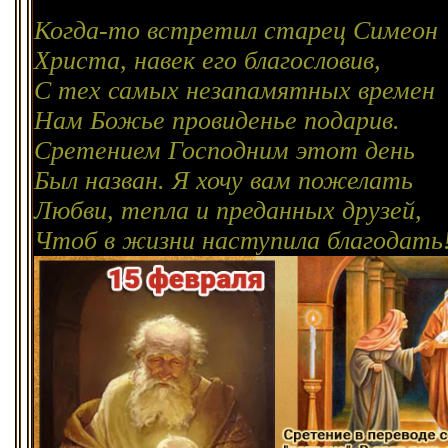
Когда-то встретил старец Симеон
Христа, навек его благословив,
С тех самых незапамятных времен
Нам Божье провиденье подарив.
Сретением Господним этот день
Был назван. Я хочу вам пожелать
Любви, тепла и преданных друзей,
Чтоб в жизни наступила благодать