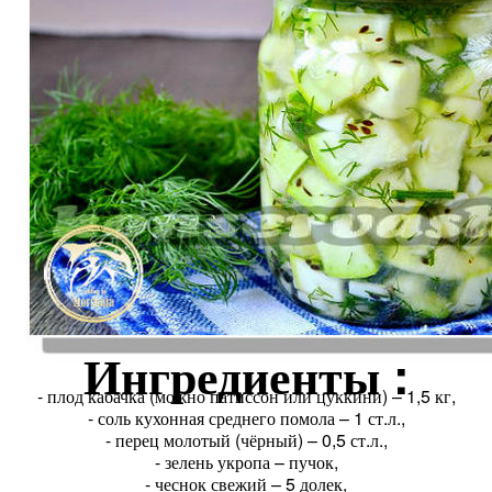
Ингредиенты :
- плод кабачка (можно патиссон или цуккини) – 1,5 кг,
- соль кухонная среднего помола – 1 ст.л.,
- перец молотый (чёрный) – 0,5 ст.л.,
- зелень укропа – пучок,
- чеснок свежий – 5 долек,