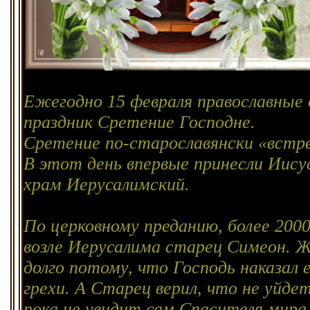
Ежегодно 15 февраля православны
праздник Сретение Господне.
Сретение по-старославянски «встре
В этот день впервые принесли Иису
храм Иерусалимский.
По церковному преданию, более 200
возле Иерусалима старец Симеон. Ж
долго потому, что Господь наказал е
грехи. А Старец верил, что не уйдет
пока не увидит сам Спасителя мира