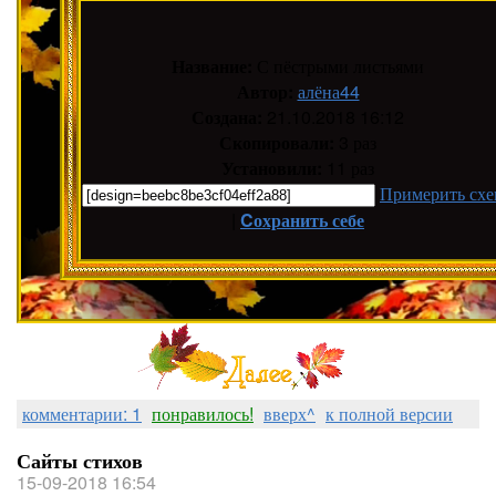
Название:
С пёстрыми листьями
Автор:
алёна44
Создана:
21.10.2018 16:12
Скопировали:
3 раз
Установили:
11 раз
Примерить схе
|
Cохранить себе
комментарии: 1
понравилось!
вверх^
к полной версии
Сайты стихов
15-09-2018 16:54