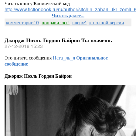
Читать книгу:Космический код
http://www.fictionbook.ru/ru/author/sitchin_zahari...iki_zeml
Читать далее...
комментарии: 0
понравилось!
вверх^
к полной версии
Джордж Ноэль Гордон Байрон Ты плачешь
27-12-2018 15:23
Это цитата сообщения
Ната_ль_я
Оригинальное
сообщение
Джордж Ноэль Гордон Байрон