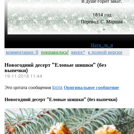
В душе горит закат.
1814 год
Перевод: С. Маршак
Ната_ль_я
комментарии: 0
понравилось!
вверх^
к полной версии
Новогодний десерт "Еловые шишки" (без
выпечки)
19-11-2018 11:44
Это цитата сообщения
Ipola
Оригинальное сообщение
Новогодний десерт "Еловые шишки" (без выпечки)