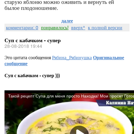
старую яблоню можно оживить и вернуть ей
былое плодоношение.
далее
комментарии: 0
понравилось!
вверх^
к полной версии
Суп с кабачком - супер
28-08-2018 19:44
Это цитата сообщения
Рябина_Рябинушка
Оригинальное
сообщение
Суп с кабачком - супер )))