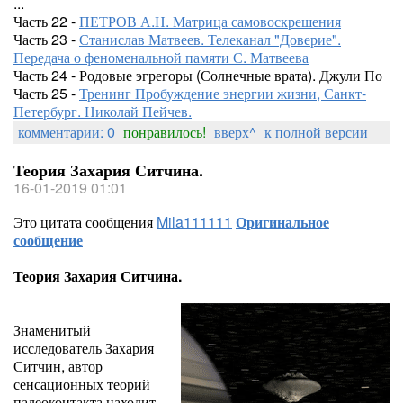
...
Часть 22 -
ПЕТРОВ А.Н. Матрица самовоскрешения
Часть 23 -
Станислав Матвеев. Телеканал "Доверие".
Передача о феноменальной памяти С. Матвеева
Часть 24 - Родовые эгрегоры (Солнечные врата). Джули По
Часть 25 -
Тренинг Пробуждение энергии жизни, Санкт-
Петербург. Николай Пейчев.
комментарии: 0
понравилось!
вверх^
к полной версии
Теория Захария Ситчина.
16-01-2019 01:01
Это цитата сообщения
Mila111111
Оригинальное
сообщение
Теория Захария Ситчина.
Знаменитый
исследователь Захария
Ситчин, автор
сенсационных теорий
палеоконтакта находит