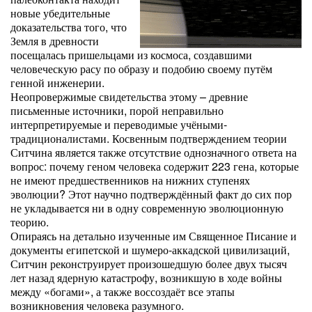
новые убедительные
доказательства того, что
Земля в древности
посещалась пришельцами из космоса, создавшими
человеческую расу по образу и подобию своему путём
генной инженерии.
Неопровержимые свидетельства этому – древние
письменные источники, порой неправильно
интерпретируемые и переводимые учёными-
традиционалистами. Косвенным подтверждением теории
Ситчина является также отсутствие однозначного ответа на
вопрос: почему геном человека содержит 223 гена, которые
не имеют предшественников на нижних ступенях
эволюции? Этот научно подтверждённый факт до сих пор
не укладывается ни в одну современную эволюционную
теорию.
Опираясь на детально изученные им Священное Писание и
документы египетской и шумеро-аккадской цивилизаций,
Ситчин реконструирует произошедшую более двух тысяч
лет назад ядерную катастрофу, возникшую в ходе войны
между «богами», а также воссоздаёт все этапы
возникновения человека разумного.