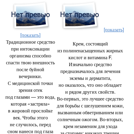
[показать]
[показать]
Традиционное средство
Крем
,
состоящий
при интоксикации
из полиненасыщенных жирных
организма способно
кислот и витамина F.
спасти твою внешность
Изначально средство
после буйной
предназначалось для лечения
вечеринки.
экземы и дерматита
,
С медицинской точки
но оказалось
,
что оно обладает
зрения отек
и рядом других свойств.
под глазами — это вода
,
Во‑первых
,
это лучшее средство
которая
«
застряла»
для борьбы с шелушением кожи
,
в жировой прослойке
вызванным обветриванием или
век. Чтобы этого
солнечным ожогом. Во‑вторых
,
не случилось
,
перед
крем незаменим для ухода
сном нанеси под глаза
за стопами: никаких трещин
,