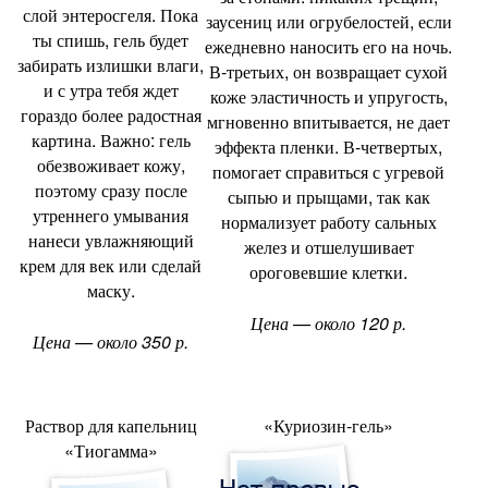
слой энтеросгеля. Пока
заусениц или огрубелостей
,
если
ты спишь
,
гель будет
ежедневно наносить его на ночь.
забирать излишки влаги
,
В-третьих
,
он возвращает сухой
и с утра тебя ждет
коже эластичность и упругость
,
гораздо более радостная
мгновенно впитывается
,
не дает
картина. Важно: гель
эффекта пленки. В-четвертых
,
обезвоживает кожу
,
помогает справиться с угревой
поэтому сразу после
сыпью и прыщами
,
так как
утреннего умывания
нормализует работу сальных
нанеси увлажняющий
желез и отшелушивает
крем для век или сделай
ороговевшие клетки.
маску.
Цена — около 120 р.
Цена — около 350 р.
Раствор для капельниц
«Куриозин-гель»
«
Тиогамма»