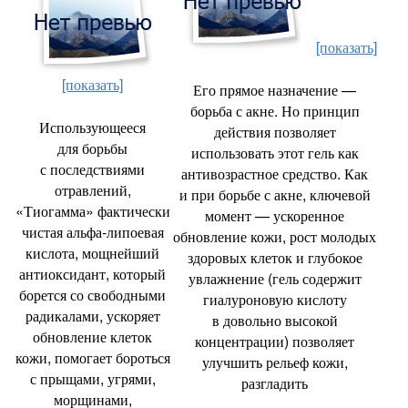
[показать]
[показать]
Его прямое назначение —
борьба с акне. Но принцип
Использующееся
действия позволяет
для борьбы
использовать этот гель как
с последствиями
антивозрастное средство. Как
отравлений
,
и при борьбе с акне
,
ключевой
«Тиогамма» фактически
момент — ускоренное
чистая альфа-липоевая
обновление кожи
,
рост молодых
кислота
,
мощнейший
здоровых клеток и глубокое
антиоксидант
,
который
увлажнение
(
гель содержит
борется со свободными
гиалуроновую кислоту
радикалами
,
ускоряет
в довольно высокой
обновление клеток
концентрации) позволяет
кожи
,
помогает бороться
улучшить рельеф кожи
,
с прыщами
,
угрями
,
разгладить
морщинами
,