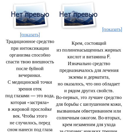
[показать]
[показать]
Традиционное средство
Крем
,
состоящий
при интоксикации
из полиненасыщенных жирных
организма способно
кислот и витамина F.
спасти твою внешность
Изначально средство
после буйной
предназначалось для лечения
вечеринки.
экземы и дерматита
,
С медицинской точки
но оказалось
,
что оно обладает
зрения отек
и рядом других свойств.
под глазами — это вода
,
Во‑первых
,
это лучшее средство
которая
«
застряла»
для борьбы с шелушением кожи
,
в жировой прослойке
вызванным обветриванием или
век. Чтобы этого
солнечным ожогом. Во‑вторых
,
не случилось
,
перед
крем незаменим для ухода
сном нанеси под глаза
за стопами: никаких трещин
,