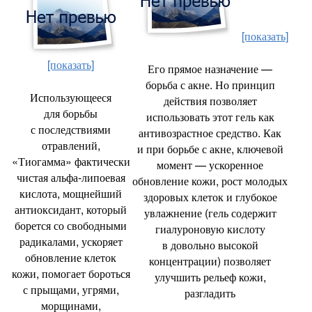
[показать]
[показать]
Его прямое назначение —
борьба с акне. Но принцип
Использующееся
действия позволяет
для борьбы
использовать этот гель как
с последствиями
антивозрастное средство. Как
отравлений
,
и при борьбе с акне
,
ключевой
«Тиогамма» фактически
момент — ускоренное
чистая альфа-липоевая
обновление кожи
,
рост молодых
кислота
,
мощнейший
здоровых клеток и глубокое
антиоксидант
,
который
увлажнение
(
гель содержит
борется со свободными
гиалуроновую кислоту
радикалами
,
ускоряет
в довольно высокой
обновление клеток
концентрации) позволяет
кожи
,
помогает бороться
улучшить рельеф кожи
,
с прыщами
,
угрями
,
разгладить
морщинами
,