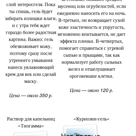
слой энтеросгеля. Пока
заусениц или огрубелостей
,
если
ты спишь
,
гель будет
ежедневно наносить его на ночь.
забирать излишки влаги
,
В-третьих
,
он возвращает сухой
и с утра тебя ждет
коже эластичность и упругость
,
гораздо более радостная
мгновенно впитывается
,
не дает
картина. Важно: гель
эффекта пленки. В-четвертых
,
обезвоживает кожу
,
помогает справиться с угревой
поэтому сразу после
сыпью и прыщами
,
так как
утреннего умывания
нормализует работу сальных
нанеси увлажняющий
желез и отшелушивает
крем для век или сделай
ороговевшие клетки.
маску.
Цена — около 120 р.
Цена — около 350 р.
Раствор для капельниц
«Куриозин-гель»
«
Тиогамма»