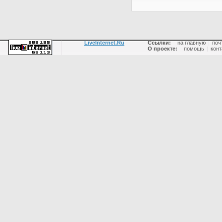
LiveInternet.Ru
Ссылки:
на главную
|
поч
О проекте:
помощь
|
конт