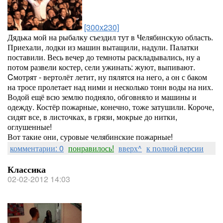
[300x230]
Дядька мой на рыбалку съездил тут в Челябинскую область.
Приехали, лодки из машин вытащили, надули. Палатки
поставили. Весь вечер до темноты раскладывались, ну а
потом развели костер, сели ужинать: жуют, выпивают.
Cмотрят - вертолёт летит, ну пялятся на него, а он с баком
на тросе пролетает над ними и несколько тонн воды на них.
Водой ещё всю землю подняло, обговняло и машины и
одежду. Костёр пожарные, конечно, тоже затушили. Короче,
сидят все, в листочках, в грязи, мокрые до нитки,
оглушенные!
Вот такие они, суровые челябинские пожарные!
комментарии: 0
понравилось!
вверх^
к полной версии
Классика
02-02-2012 14:03