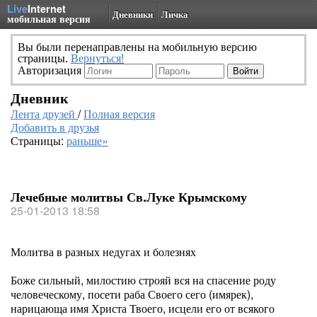
Live
Internet
Дневники
Личка
мобильная версия
Вы были перенаправлены на мобильную версию
страницы.
Вернуться!
Авторизация
Дневник
Лента друзей
/
Полная версия
Добавить в друзья
Страницы:
раньше»
Лечебные молитвы Св.Луке Крымскому
25-01-2013 18:58
Молитва в разных недугах и болезнях
Боже сильный, милостию строяй вся на спасение роду
человеческому, посети раба Своего сего (имярек),
нарицающа имя Христа Твоего, исцели его от всякого