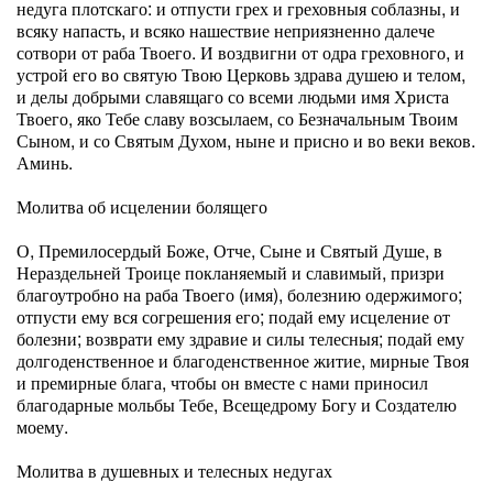
недуга плотскаго: и отпусти грех и греховныя соблазны, и
всяку напасть, и всяко нашествие неприязненно далече
сотвори от раба Твоего. И воздвигни от одра греховного, и
устрой его во святую Твою Церковь здрава душею и телом,
и делы добрыми славящаго со всеми людьми имя Христа
Твоего, яко Тебе славу возсылаем, со Безначальным Твоим
Сыном, и со Святым Духом, ныне и присно и во веки веков.
Аминь.
Молитва об исцелении болящего
О, Премилосердый Боже, Отче, Сыне и Святый Душе, в
Нераздельней Троице покланяемый и славимый, призри
благоутробно на раба Твоего (имя), болезнию одержимого;
отпусти ему вся согрешения его; подай ему исцеление от
болезни; возврати ему здравие и силы телесныя; подай ему
долгоденственное и благоденственное житие, мирные Твоя
и премирные блага, чтобы он вместе с нами приносил
благодарные мольбы Тебе, Всещедрому Богу и Создателю
моему.
Молитва в душевных и телесных недугах