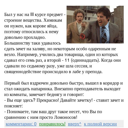
Был у нас на III курсе предмет -
строение вещества. Химикам
он нужен, как корове яйца,
поэтому относились к нему
довольно прохладно.
Большинству таки удавалось
сдать зачет на халяву, но некоторым особо одаренным не
везло. Например, учились два товарища, один из которых
сдавал его семь раз, а второй - 11 (одиннадцать). Когда они
сдавали по седьмому разу, уже шла сессия, и
священнодействие происходило в лабе у препода.
Первый был вздрючен довольно быстро, вышел в коридор и
стал ожидать напарника. Внезапно преподаватель выходит
из комнаты, замечает беднягу и говорит:
- Вы еще здесь? Прекрасно! Давайте зачетку! - ставит зачет и
поясняет:
- Понимаете, там ваш друг такое несет, что Вы по
сравнению с ним просто Ломоносов!
комментарии: 0
понравилось!
вверх^
к полной версии