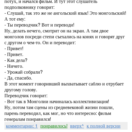
потух, и начался фильм. И тут этот слушатель
подполковнику говорит:
- Слушай, так это же не ангольский язык! Это монгольский!
А тот ему:
- Ты переводчик? Вот и переводи!
Ну, делать нечего, смотрит он на экран. А там двое
монголов посреди степи съехались на конях и говорят друг
с другом о чем-то. Он и переводит:
- Привет!
- Привет.
- Как дела?
- Ничего.
- Урожай собрали?
- Да, спасибо.
В этот момент говоривший выхватывает саблю и отрубает
другому голову.
Переводчик говорит:
- Вот так в Монголии начиналась коллективизация!
Ну, потом там сцены из средневековой жизни пошли,
парень переводил, как мог, но что интересно: фильм
генералам понравился!
комментарии: 1
понравилось!
вверх^
к полной версии