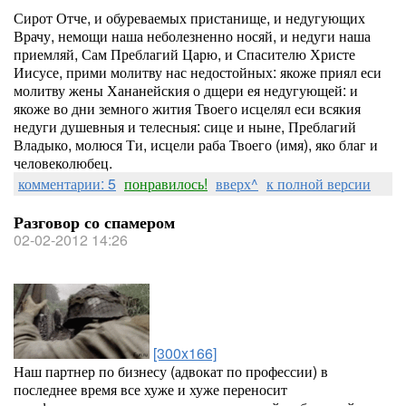
Сирот Отче, и обуреваемых пристанище, и недугующих
Врачу, немощи наша неболезненно носяй, и недуги наша
приемляй, Сам Преблагий Царю, и Спасителю Христе
Иисусе, прими молитву нас недостойных: якоже приял еси
молитву жены Хананейския о дщери ея недугующей: и
якоже во дни земного жития Твоего исцелял еси всякия
недуги душевныя и телесныя: сице и ныне, Преблагий
Владыко, молюся Ти, исцели раба Твоего (имя), яко благ и
человеколюбец.
комментарии: 5
понравилось!
вверх^
к полной версии
Разговор со спамером
02-02-2012 14:26
[300x166]
Наш партнер по бизнесу (адвокат по профессии) в
последнее время все хуже и хуже переносит