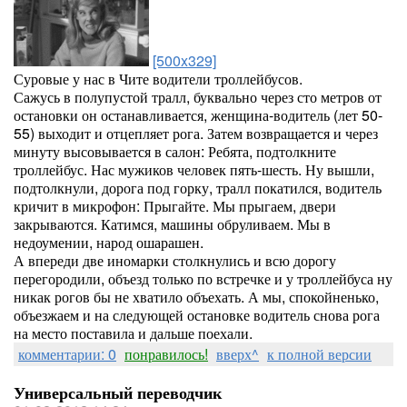
[500x329]
Суровые у нас в Чите водители троллейбусов.
Сажусь в полупустой тралл, буквально через сто метров от
остановки он останавливается, женщина-водитель (лет 50-
55) выходит и отцепляет рога. Затем возвращается и через
минуту высовывается в салон: Ребята, подтолкните
троллейбус. Нас мужиков человек пять-шесть. Ну вышли,
подтолкнули, дорога под горку, тралл покатился, водитель
кричит в микрофон: Прыгайте. Мы прыгаем, двери
закрываются. Катимся, машины обруливаем. Мы в
недоумении, народ ошарашен.
А впереди две иномарки столкнулись и всю дорогу
перегородили, объезд только по встречке и у троллейбуса ну
никак рогов бы не хватило объехать. А мы, спокойненько,
объезжаем и на следующей остановке водитель снова рога
на место поставила и дальше поехали.
комментарии: 0
понравилось!
вверх^
к полной версии
Универсальный переводчик