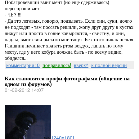
Побагровевший вмиг мент (но еще сдерживаясь)
переспрашивает:
- ЧЕ? !!!
- Да это легавых, говорю, подзывать. Если они, суки, долго
не подходят - там поссать решили, жопу друг другу в кустах
лижут или просто в говне ковыряются, - свистну, и они,
падлы, вмиг свои рыла ко мне тянут. Без этого никак нельзя.
Гаишник начинает хватать ртом воздух, лапать по тому
месту, где у него кобура должна быть - по всему видно,
обиделся...
комментарии: 0
понравилось!
вверх^
к полной версии
Как становятся профи фотографами (общение на
одном из форумов)
01-02-2012 14:07
[240x180]