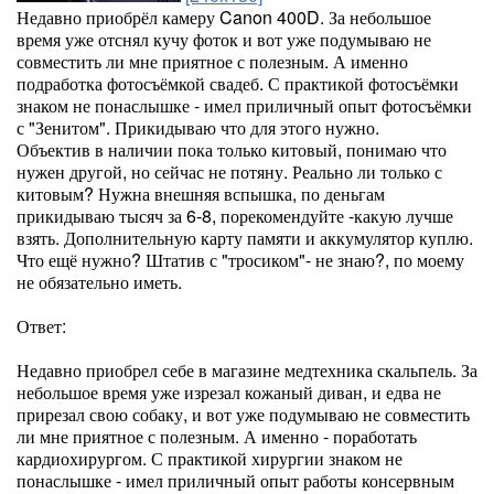
Недавно приобрёл камеру Canon 400D. За небольшое
время уже отснял кучу фоток и вот уже подумываю не
совместить ли мне приятное с полезным. А именно
подработка фотосъёмкой свадеб. С практикой фотосъёмки
знаком не понаслышке - имел приличный опыт фотосъёмки
с "Зенитом". Прикидываю что для этого нужно.
Объектив в наличии пока только китовый, понимаю что
нужен другой, но сейчас не потяну. Реально ли только с
китовым? Нужна внешняя вспышка, по деньгам
прикидываю тысяч за 6-8, порекомендуйте -какую лучше
взять. Дополнительную карту памяти и аккумулятор куплю.
Что ещё нужно? Штатив с "тросиком"- не знаю?, по моему
не обязательно иметь.
Ответ:
Недавно приобрел себе в магазине медтехника скальпель. За
небольшое время уже изрезал кожаный диван, и едва не
прирезал свою собаку, и вот уже подумываю не совместить
ли мне приятное с полезным. А именно - поработать
кардиохирургом. С практикой хирургии знаком не
понаслышке - имел приличный опыт работы консервным