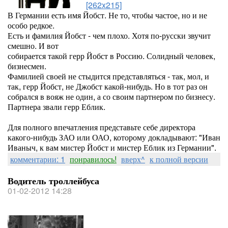
[262x215]
В Германии есть имя Йобст. Не то, чтобы частое, но и не
особо редкое.
Есть и фамилия Йобст - чем плохо. Хотя по-русски звучит
смешно. И вот
собирается такой герр Йобст в Россию. Солидный человек,
бизнесмен.
Фамилией своей не стыдится представляться - так, мол, и
так, герр Йобст, не Джобст какой-нибудь. Но в тот раз он
собрался в вояж не один, а со своим партнером по бизнесу.
Партнера звали герр Еблик.
Для полного впечатления представьте себе директора
какого-нибудь ЗАО или ОАО, которому докладывают: "Иван
Иваныч, к вам мистер Йобст и мистер Еблик из Германии".
комментарии: 1
понравилось!
вверх^
к полной версии
Водитель троллейбуса
01-02-2012 14:28