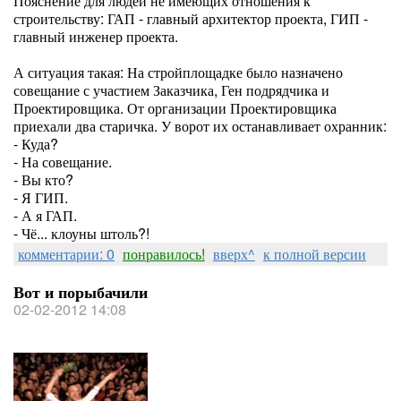
Пояснение для людей не имеющих отношения к
строительству: ГАП - главный архитектор проекта, ГИП -
главный инженер проекта.
А ситуация такая: На стройплощадке было назначено
совещание с участием Заказчика, Ген подрядчика и
Проектировщика. От организации Проектировщика
приехали два старичка. У ворот их останавливает охранник:
- Куда?
- На совещание.
- Вы кто?
- Я ГИП.
- А я ГАП.
- Чё... клоуны штоль?!
комментарии: 0
понравилось!
вверх^
к полной версии
Вот и порыбачили
02-02-2012 14:08