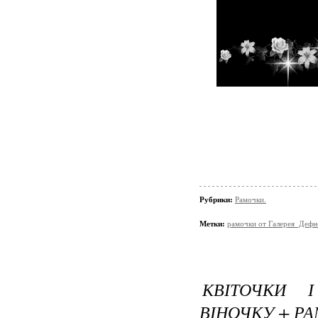
Рубрики:
Рамочки.
Метки:
рамочки от Галерея_Дефн
КВІТОЧКИ 
ВІНОЧКУ + Р