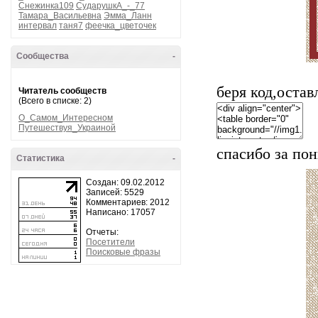
Снежинка109
СударушкА_-_77
Тамара_Васильевна
Эмма_Ланн
интервал
таня7
феечка_цветочек
Сообщества
-
беря код,оста
Читатель сообществ
(Всего в списке: 2)
О_Самом_Интересном
Путешествуя_Украиной
спасибо за по
Статистика
-
Создан: 09.02.2012
Записей: 5529
Комментариев: 2012
Написано: 17057
Отчеты:
Посетители
Поисковые фразы