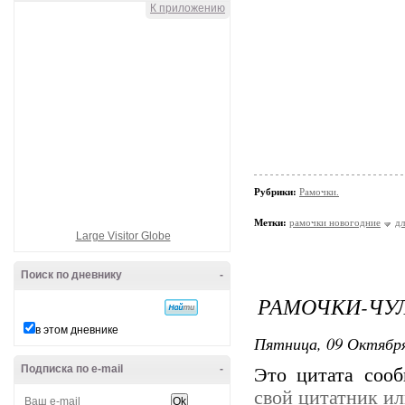
К приложению
Рубрики:
Рамочки.
Метки:
рамочки новогодние
дл
Large Visitor Globe
Поиск по дневнику
-
РАМОЧКИ-ЧУЛ
в этом дневнике
Пятница, 09 Октября
Подписка по e-mail
-
Это цитата соо
свой цитатник и