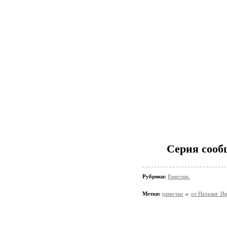
Серия сооб
Рубрики:
Рамочки.
Метки:
рамочки
от Наталья_И