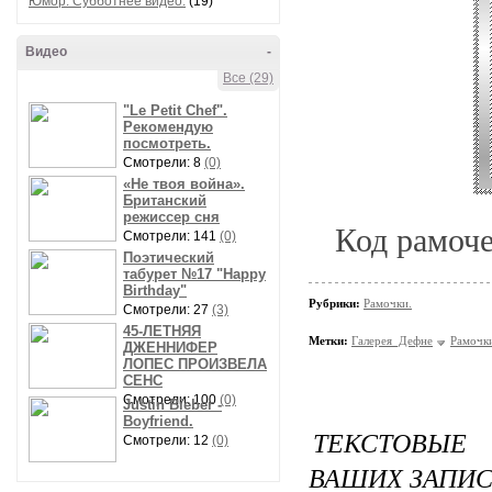
Юмор. Субботнее видео.
(19)
Видео
-
Все (29)
"Le Petit Chef".
Рекомендую
посмотреть.
Смотрели: 8
(0)
«Не твоя война».
Британский
режиссер сня
Код рамоче
Смотрели: 141
(0)
Поэтический
табурет №17 "Happy
Birthday"
Рубрики:
Рамочки.
Смотрели: 27
(3)
45-ЛЕТНЯЯ
Метки:
Галерея_Дефне
Рамочк
ДЖЕННИФЕР
ЛОПЕС ПРОИЗВЕЛА
СЕНС
Смотрели: 100
(0)
Justin Bieber -
Boyfriend.
ТЕКСТОВЫЕ
Смотрели: 12
(0)
ВАШИХ ЗАПИС