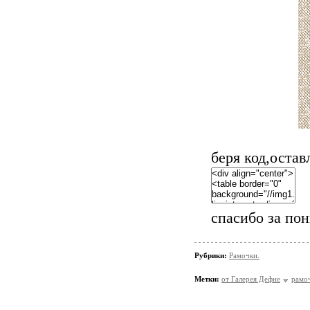
беря код,оста
спасибо за по
Рубрики:
Рамочки.
Метки:
от Галерея Дефне
рамо