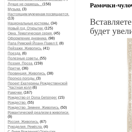
Рамочки-чуло
Лучше не скажешь...
(156)
Музыка.
(3)
Настоящим мужчинам посвящается.
(13)
Вставляет
Национальные костюмы.
(34)
будет увел
Новый год. Открытки.
(125)
Окна. Тематическая серия.
(45)
Оформление дневника.
(98)
Папа Римский Йоанн Павел ll.
(8)
Пейзажи. Живопись.
(41)
Поезда.
(6)
Полезные советы.
(55)
Поэзия. Проза.
(159)
Притчи.
(36)
Провинция. Живопись.
(38)
Прогноз погоды.
(3)
Проект Екатерины Рождественской
"Частная колл
(6)
Рамочки.
(167)
Рождество от Dona Gelsinger.
(15)
Рождество.
(55)
Рождество. Зимнее. Живопись.
(50)
Романтический реализм в живописи.
(9)
Россия. Живопись.
(67)
Рукоделия. Ремёсла.
(4)
С Днем Рождения! Открытки,