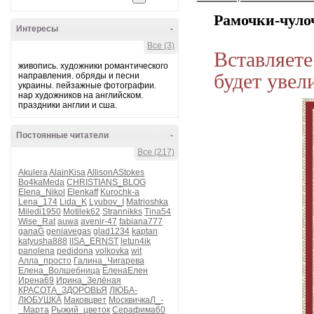
Рамочки-чуло
Интересы
-
Все (3)
Вставляет
живопись. художники романтического
будет увел
направления. обряды и песни
украины. пейзажные фотографии.
нар художников на английском.
праздники англии и сша.
Постоянные читатели
-
Все (217)
Akulera
AlainKisa
AllisonAStokes
Bo4kaMeda
CHRISTIANS_BLOG
Elena_Nikol
Elenkaff
Kurochk-a
Lena_174
Lida_K
Lyubov_I
Matrioshka
Miledi1950
Motilek62
Strannikks
Tina54
Wise_Rat
auwa
avenir-47
fabiana777
ganaG
geniavegas
glad1234
kaptan
katyusha888
lISA_ERNST
letun4ik
panolena
pedidona
volkovka
wit
Алла_просто
Галина_Чигарева
Елена_Волшебница
ЕленаЕлен
Ирена69
Ирина_Зелёная
КРАСОТА_ЗДОРОВЬЯ
ЛЮБА-
ЛЮБУШКА
Маковцвет
МосквичкаЛ_-
_Марта
Рыжий_цветок
Серафима60