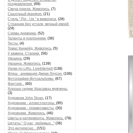
поздравления.
(69)
Свеча горела. Живопись.
(7)
Сказочный фарфор.
(21)
Стиль " Pin - Up " в живописи.
(28)
Странник без устали, вечный еврей.
(24)
Схемы дневника.
(52)
Таланты и поклонники.
(36)
Тесты.
(4)
Томас Кинкейд. Живопись.
(5)
У камина. Старики.
(56)
Украина.
(29)
Украина. Живопись.
(139)
Уроки по LiRu. LiveInternet/
(138)
Флеш - анимация Джеки Лоусон.
(106)
Фотографии.Фотоальбомы.
(67)
Фэнтэзи...
(60)
Хорошо сидим. Красавцы мужчины.
(3)
Художник John Sloan.
(17)
Художники - иллюстраторы.
(95)
Художники - примитивисты.
(30)
Художники. Живопись.
(46)
Цветы и натюрморты. Живопись.
(78)
Цитаты " О нас, любимых..."
(36)
Это интересно...
(151)