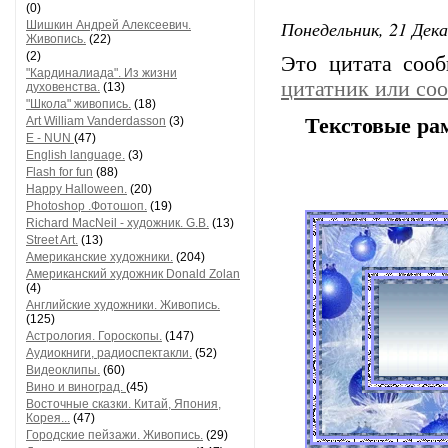
(0)
Понедельник, 21 Дека
Шишкин Андрей Алексеевич.
Живопись.
(22)
(2)
Это цитата соо
"Кардиналиада". Из жизни
цитатник или со
духовенства.
(13)
"Школа" живопись.
(18)
Art William Vanderdasson
(3)
Текстовые ра
E - NUN
(47)
English language.
(3)
Flash for fun
(88)
Happy Halloween.
(20)
Photoshop .Фотошоп.
(19)
Richard MacNeil - художник. G.B.
(13)
Street Art.
(13)
Американские художники.
(204)
Американский художник Donald Zolan
(4)
Английские художники. Живопись.
(125)
Астрология. Гороскопы.
(147)
Аудиокниги, радиоспектакли.
(52)
Видеоклипы.
(60)
Вино и виноград.
(45)
Восточные сказки. Китай, Япония,
Корея...
(47)
Городские пейзажи. Живопись.
(29)