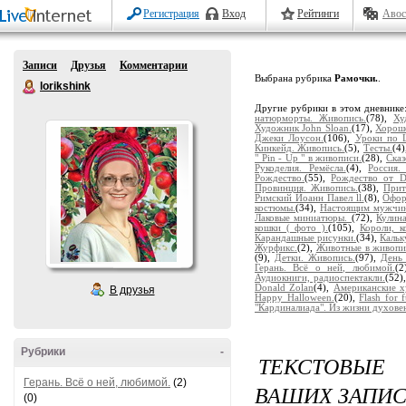
Регистрация
Вход
Рейтинги
Авос
Записи
Друзья
Комментарии
Выбрана рубрика
Рамочки.
.
lorikshink
Другие рубрики в этом дневнике
натюрморты. Живопись.
(78),
Ху
Художник John Sloan.
(17),
Хорош
Джеки Лоусон.
(106),
Уроки по Li
Кинкейд. Живопись.
(5),
Тесты.
(4
" Pin - Up " в живописи.
(28),
Ска
Рукоделия. Ремёсла.
(4),
Россия.
Рождество.
(55),
Рождество от Do
Провинция. Живопись.
(38),
Прит
Римский Йоанн Павел ll.
(8),
Офор
костюмы.
(34),
Настоящим мужчин
Лаковые миниатюры.
(72),
Кулина
кошки ( фото ).
(105),
Короли, к
Карандашные рисунки.
(34),
Кальк
Журфикс.
(2),
Животные в живопи
(9),
Детки. Живопись.
(97),
День 
Герань. Всё о ней, любимой.
(2
Аудиокниги, радиоспектакли.
(52)
Donald Zolan
(4),
Американские х
В друзья
Happy Halloween.
(20),
Flash for 
"Кардиналиада". Из жизни духовен
Рубрики
-
ТЕКСТОВЫЕ
Герань. Всё о ней, любимой.
(2)
ВАШИХ ЗАПИС
(0)