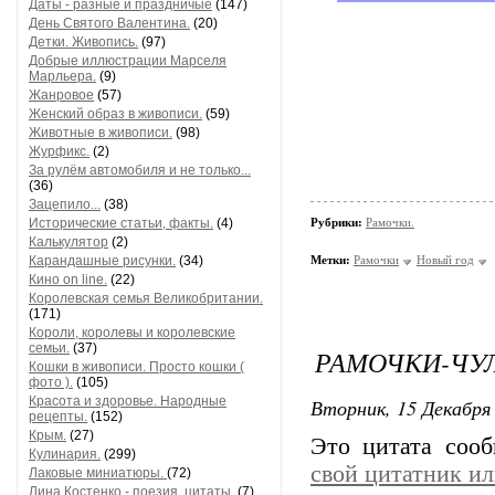
Даты - разные и праздничые
(147)
День Святого Валентина.
(20)
Детки. Живопись.
(97)
Добрые иллюстрации Марселя
Марльера.
(9)
Жанровое
(57)
Женский образ в живописи.
(59)
Животные в живописи.
(98)
Журфикс.
(2)
За рулём автомобиля и не только...
(36)
Зацепило...
(38)
Исторические статьи, факты.
(4)
Рубрики:
Рамочки.
Калькулятор
(2)
Карандашные рисунки.
(34)
Метки:
Рамочки
Новый год
Кино on line.
(22)
Королевская семья Великобритании.
(171)
Короли, королевы и королевские
семьи.
(37)
РАМОЧКИ-ЧУЛ
Кошки в живописи. Просто кошки (
фото ).
(105)
Красота и здоровье. Народные
Вторник, 15 Декабря 
рецепты.
(152)
Крым.
(27)
Это цитата соо
Кулинария.
(299)
свой цитатник и
Лаковые миниатюры.
(72)
Лина Костенко - поезия, цитаты.
(7)