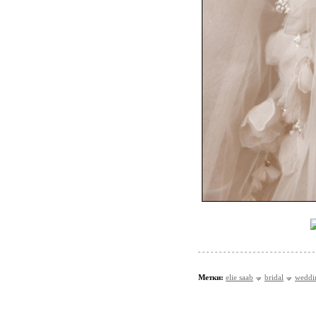
Метки:
elie saab
bridal
weddi