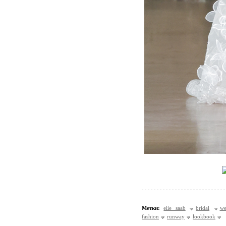
Метки:
elie saab
bridal
we
fashion
runway
lookbook