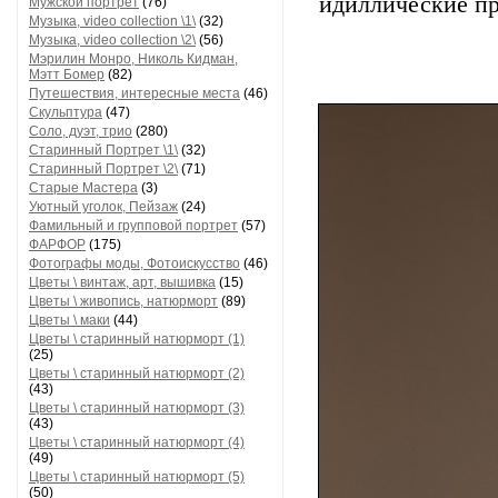
идиллические пр
Мужской портрет
(76)
Музыка, video collection \1\
(32)
Музыка, video collection \2\
(56)
Мэрилин Монро, Николь Кидман,
Мэтт Бомер
(82)
Путешествия, интересные места
(46)
Скульптура
(47)
Соло, дуэт, трио
(280)
Старинный Портрет \1\
(32)
Старинный Портрет \2\
(71)
Старые Мастера
(3)
Уютный уголок, Пейзаж
(24)
Фамильный и групповой портрет
(57)
ФАРФОР
(175)
Фотографы моды, Фотоискусство
(46)
Цветы \ винтаж, арт, вышивка
(15)
Цветы \ живопись, натюрморт
(89)
Цветы \ маки
(44)
Цветы \ старинный натюрморт (1)
(25)
Цветы \ старинный натюрморт (2)
(43)
Цветы \ старинный натюрморт (3)
(43)
Цветы \ старинный натюрморт (4)
(49)
Цветы \ старинный натюрморт (5)
(50)