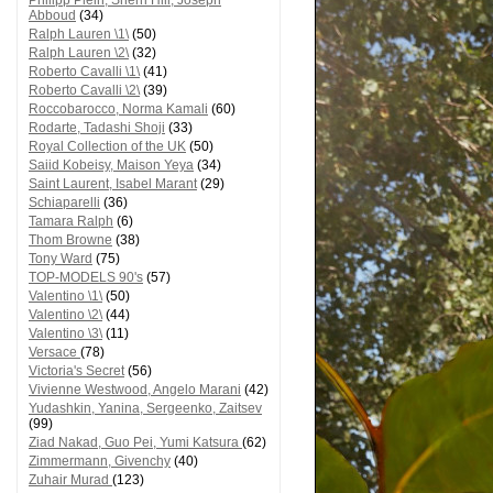
Philipp Plein, Sherri Hill, Joseph
Abboud
(34)
Ralph Lauren \1\
(50)
Ralph Lauren \2\
(32)
Roberto Cavalli \1\
(41)
Roberto Cavalli \2\
(39)
Roccobarocco, Norma Kamali
(60)
Rodarte, Tadashi Shoji
(33)
Royal Collection of the UK
(50)
Saiid Kobeisy, Maison Yeya
(34)
Saint Laurent, Isabel Marant
(29)
Schiaparelli
(36)
Tamara Ralph
(6)
Thom Browne
(38)
Tony Ward
(75)
TOP-MODELS 90's
(57)
Valentino \1\
(50)
Valentino \2\
(44)
Valentino \3\
(11)
Versace
(78)
Victoria's Secret
(56)
Vivienne Westwood, Angelo Marani
(42)
Yudashkin, Yanina, Sergeenko, Zaitsev
(99)
Ziad Nakad, Guo Pei, Yumi Katsura
(62)
Zimmermann, Givenchy
(40)
Zuhair Murad
(123)