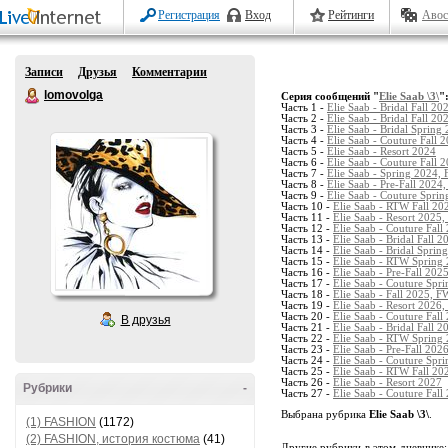
Регистрация
Вход
Рейтинги
Авос
Записи
Друзья
Комментарии
lomovolga
Серия сообщений "
Elie Saab \3\
"
Часть 1 -
Elie Saab - Bridal Fall 20
Часть 2 -
Elie Saab - Bridal Fall 20
Часть 3 -
Elie Saab - Bridal Sprin
Часть 4 -
Elie Saab - Couture Fall 
Часть 5 -
Elie Saab - Resort 2024
Часть 6 -
Elie Saab - Couture Fall 
Часть 7 -
Elie Saab - Spring 2024, F
Часть 8 -
Elie Saab - Pre-Fall 2024,
Часть 9 -
Elie Saab - Couture Sprin
Часть 10 -
Elie Saab - RTW Fall 20
Часть 11 -
Elie Saab - Resort 2025, 
Часть 12 -
Elie Saab - Couture Fall
Часть 13 -
Elie Saab - Bridal Fall 2
Часть 14 -
Elie Saab - Bridal Sprin
Часть 15 -
Elie Saab - RTW Spring 
Часть 16 -
Elie Saab - Pre-Fall 2025
Часть 17 -
Elie Saab - Couture Sp
Часть 18 -
Elie Saab - Fall 2025, F
Часть 19 -
Elie Saab - Resort 2026, 
Часть 20 -
Elie Saab - Couture Fall
В друзья
Часть 21 -
Elie Saab - Bridal Fall 2
Часть 22 -
Elie Saab - RTW Spring 
Часть 23 -
Elie Saab - Pre-Fall 2026
Часть 24 -
Elie Saab - Couture Spr
Часть 25 -
Elie Saab - RTW Fall 20
Часть 26 -
Elie Saab - Resort 2027
Рубрики
-
Часть 27 -
Elie Saab - Couture Fall
Выбрана рубрика
Elie Saab \3\
.
(1) FASHION
(1172)
(2) FASHION, история костюма
(41)
Другие рубрики в этом дневнике