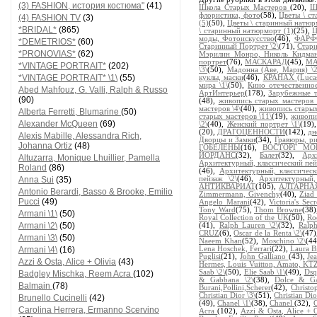
(3) FASHION, история костюма"
(41)
Школа Старых Мастеров
(20),
Ш
флористика, фото
(58),
Цветы \ с
(4) FASHION TV
(3)
(5)
(50),
Цветы \ старинный натюр
*BRIDAL*
(865)
\ старинный натюрморт (1)
(25),
Ц
моды, Фотоискусство
(46),
ФАРФ
*DEMETRIOS*
(60)
Старинный Портрет \2\
(71),
Стари
*PRONOVIAS*
(62)
Мэрилин Монро, Николь Кидма
портрет
(76),
МАСКАРАД
(45),
МА
*VINTAGE PORTRAIT*
(202)
\3\
(50),
Мадонна (Аве, Мария) \2
*VINTAGE PORTRAIT* \1\
(55)
куклы, маски
(46),
КРАНАХ (Lucas
мира \1\
(50),
Кино отечественно
Abed Mahfouz, G. Valli, Ralph & Russo
АртИнтерьер
(178),
Зарубежные 
(90)
(48),
живопись старых мастеров 
мастеров \4\
(40),
живопись старых
Alberta Ferretti, Blumarine
(50)
старых мастеров \11\
(19),
живопи
Alexander McQueen
(69)
\2\
(40),
Женский портрет \1\
(19)
(20),
ДРАГОЦЕННОСТИ
(142),
дн
Alexis Mabille, Alessandra Rich,
Дворцы и Замки
(34),
Гравюры, ри
Johanna Ortiz
(48)
ГОБЕЛЕНЫ
(16),
ВОСТОРГ М
ЙОРДАНС
(32),
Балет
(32),
Арх
Altuzarra, Monique Lhuillier, Pamella
Архитектурный, классический пей
Roland
(86)
(46),
Архитектурный, классическ
Anna Sui
(35)
пейзаж \2\
(46),
Архитектурный,
АНТИКВАРИАТ
(105),
АЛТАРНА
Antonio Berardi, Basso & Brooke, Emilio
Zimmermann, Givenchy
(40),
Ziad
Pucci
(49)
Angelo Marani
(42),
Victoria's Secr
Tony Ward
(75),
Thom Browne
(38)
Armani \1\
(50)
Royal Collection of the UK
(50),
Rod
Armani \2\
(50)
(41),
Ralph Lauren \2\
(32),
Ralp
CRUZ
(6),
Oscar de la Renta \2\
(47
Armani \3\
(50)
Naeem Khan
(52),
Moschino \2\
(4
Armani \4\
(16)
Lena Hoschek, Ferrari
(22),
Laura B
Puglisi
(21),
John Galliano
(43),
Je
Azzi & Osta, Alice + Olivia
(43)
Hermes, Louis Vuitton, Amato, KT
Saab \2\
(50),
Elie Saab \1\
(49),
Dsq
Badgley Mischka, Reem Acra
(102)
& Gabbana \2\
(38),
Dolce & Ga
Balmain
(78)
Burani,Pollini,Scherer
(42),
Christo
Christian Dior \3\
(51),
Christian Dio
Brunello Cucinelli
(42)
(49),
Chanel \1\
(38),
Chanel
(32),
C
Carolina Herrera, Ermanno Scervino
Acra
(102),
Azzi & Osta, Alice + O