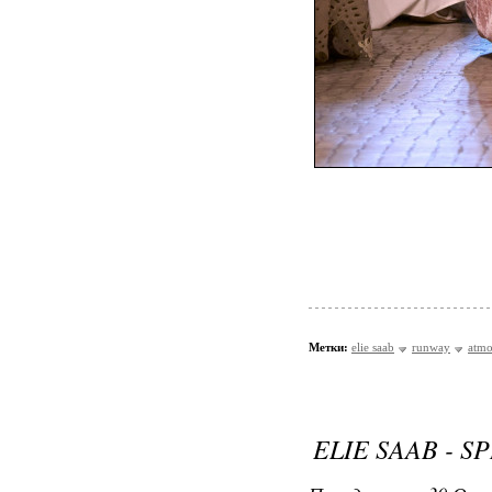
Метки:
elie saab
runway
atmo
ELIE SAAB - SP