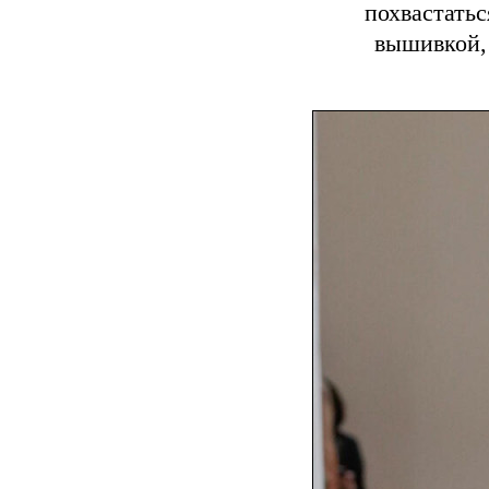
похвастать
вышивкой,