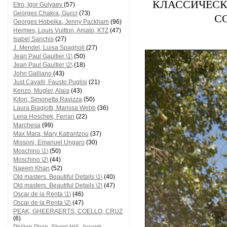
КЛАССИЧЕСК
Etro, Igor Gulyaev
(57)
Georges Chakra, Gucci
(73)
С
Georges Hobeika, Jenny Packham
(96)
Hermes, Louis Vuitton, Amato, KTZ
(47)
Isabel Sanchis
(27)
J. Mendel, Luisa Spagnoli
(27)
Jean Paul Gaultier \1\
(50)
Jean Paul Gaultier \2\
(18)
John Galliano
(43)
Just Cavalli, Fausto Puglisi
(21)
Kenzo, Mugler, Alaia
(43)
Kiton, Simonetta Ravizza
(50)
Laura Biagiotti, Marissa Webb
(36)
Lena Hoschek, Ferrari
(22)
Marchesa
(99)
Max Mara, Mary Katrantzou
(37)
Missoni, Emanuel Ungaro
(30)
Moschino \1\
(50)
Moschino \2\
(44)
Naeem Khan
(52)
Old masters. Beautiful Details \1\
(40)
Old masters. Beautiful Details \2\
(47)
Oscar de la Renta \1\
(46)
Oscar de la Renta \2\
(47)
PEAK, GHEERAERTS, COELLO, CRUZ
(6)