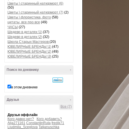
Цветы \ старинный натюрморт (6)
(50)
Цветы \ старинный натюрморт (7)
(2)
Цветы \ флористика, фото
(58)
цитаты, все про все
(49)
ЧАСЫ
(27)
Шедевр в деталях \1\
(37)
Шедевр в деталях \2\
(32)
Школа Старых Мастеров
(20)
ЮВЕЛИРНЫЕ БРЕНДЫ \1\
(47)
ЮВЕЛИРНЫЕ БРЕНДЫ \2\
(49)
ЮВЕЛИРНЫЕ БРЕНДЫ \3\
(25)
Поиск по дневнику
-
в этом дневнике
Друзья
-
Все (7)
Друзья оффлайн
Кого давно нет?
Кого добавить?
Alja271161
ConstantinRuta
fredik71
Liudmila_Sceglova
Tatjanuschka