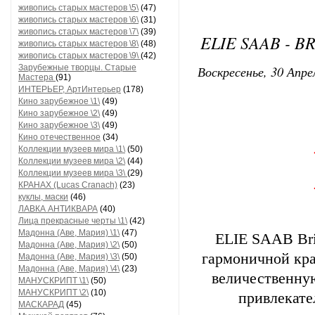
живопись старых мастеров \5\
(47)
живопись старых мастеров \6\
(31)
живопись старых мастеров \7\
(39)
ELIE SAAB - B
живопись старых мастеров \8\
(48)
живопись старых мастеров \9\
(42)
Зарубежные творцы. Старые
Воскресенье, 30 Апре
Мастера
(91)
ИНТЕРЬЕР, АртИнтерьер
(178)
Кино зарубежное \1\
(49)
Кино зарубежное \2\
(49)
Кино зарубежное \3\
(49)
Кино отечественное
(34)
Коллекции музеев мира \1\
(50)
Коллекции музеев мира \2\
(44)
Коллекции музеев мира \3\
(29)
КРАНАХ (Lucas Cranach)
(23)
куклы, маски
(46)
ЛАВКА АНТИКВАРА
(40)
Лица прекрасные черты \1\
(42)
Мадонна (Аве, Мария) \1\
(47)
ELIE SAAB Bri
Мадонна (Аве, Мария) \2\
(50)
гармоничной кра
Мадонна (Аве, Мария) \3\
(50)
Мадонна (Аве, Мария) \4\
(23)
величественную
МАНУСКРИПТ \1\
(50)
МАНУСКРИПТ \2\
(10)
привлекате
МАСКАРАД
(45)