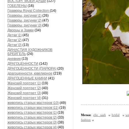
ВОСТОРГ МОЕЙ ДУШИ
(127)
ГОБЕЛЕНЫ
(16)
Гравюры Royal Collection
(14)
Гравюры, рисунки \1\
(26)
Гравюры, рисунки \2\
(47)
Гравюры, рисунки \3\
(36)
Дворцы и Замки
(34)
Детки \1\
(45)
Детки \2\
(47)
Детки \3\
(13)
ДИНАСТИЯ ХУДОЖНИКОВ
БРЕЙГЕЛЬ
(24)
дневник
(13)
ДРАГОЦЕННОСТИ
(142)
ДРАГОЦЕННОСТИ (ПАРЮРА)
(20)
драгоценности, ювелирное
(219)
ДРАГОЦЕННЫЕ КАМНИ
(41)
Женский портрет \1\
(19)
Женский портрет \2\
(40)
Женский портрет \3\
(49)
Женский портрет \4\
(31)
живопись старых мастеров \10\
(49)
живопись старых мастеров \11\
(19)
живопись старых мастеров \1\
(19)
Метки:
elie saab
bridal
we
живопись старых мастеров \2\
(33)
fashion
живопись старых мастеров \3\
(38)
живопись старых мастеров \4\
(40)