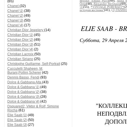
(65)
Brooke, Emilio Pucci
(49),
Anna S
Ortiz
(48),
Alexander McQueen
(69)
Chanel
(32)
\1\
(55),
*VINTAGE PORTRAIT*
(
история костюма"
(41),
(2) FASHIO
Chanel \1\
(38)
Chanel \2\
(49)
Chanel \3\
(50)
Chanel \4\
(17)
ELIE SAAB - B
Christian Dior Jewelery
(14)
Christian Dior \1\
(45)
Суббота, 29 Апреля 2
Christian Dior \2\
(49)
Christian Dior \3\
(51)
Christian Dior \4\
(2)
Christian Lacroix
(50)
Christian Siriano
(25)
Christophe Guillarme, Self-Portrait
(25)
Cucculelli Shaheen, M,
Burani,Pollini,Scherer
(42)
Dennis Basso, Fendi
(93)
Dolce & Gabbana Alta
(43)
Dolce & Gabbana \1\
(49)
Dolce & Gabbana \2\
(38)
Dolce & Gabbana \3\
(28)
Dolce & Gabbana \4\
(42)
"КОЛЛЕКЦ
Dsquared2, Viktor & Rolf, Simone
Rocha
(61)
НЕПОДВЛ
Elie Saab \1\
(49)
Elie Saab \2\
(50)
ДОПОЛ
Elie Saab \3\
(27)