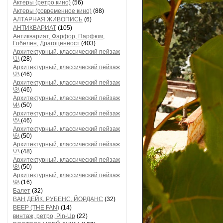
Актеры (ретро кино)
(56)
Актеры (современное кино)
(88)
АЛТАРНАЯ ЖИВОПИСЬ
(6)
АНТИКВАРИАТ
(105)
Антиквариат, Фарфор, Парфюм,
Гобелен, Драгоценност
(403)
Архитектурный, классический пейзаж
\1\
(28)
Архитектурный, классический пейзаж
\2\
(46)
Архитектурный, классический пейзаж
\3\
(46)
Архитектурный, классический пейзаж
\4\
(50)
Архитектурный, классический пейзаж
\5\
(46)
Архитектурный, классический пейзаж
\6\
(50)
Архитектурный, классический пейзаж
\7\
(48)
Архитектурный, классический пейзаж
\8\
(50)
Архитектурный, классический пейзаж
\9\
(16)
Балет
(32)
ВАН ДЕЙК, РУБЕНС, ЙОРДАНС
(32)
ВЕЕР (THE FAN)
(14)
винтаж, ретро, Pin-Up
(22)