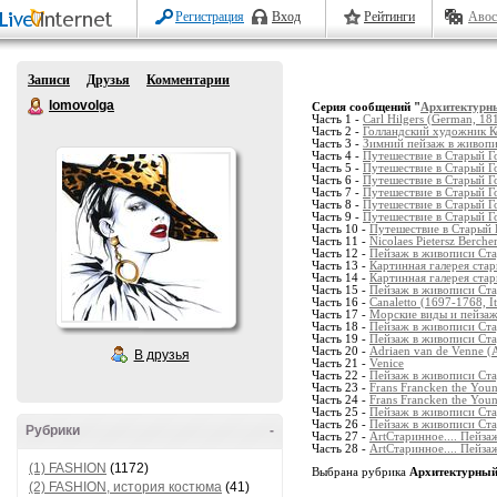
Регистрация
Вход
Рейтинги
Авос
Записи
Друзья
Комментарии
lomovolga
Серия сообщений "
Архитектурны
Часть 1 -
Carl Hilgers (German, 18
Часть 2 -
Голландский художник Ко
Часть 3 -
Зимний пейзаж в живопи
Часть 4 -
Путешествие в Старый Гор
Часть 5 -
Путешествие в Старый Гор
Часть 6 -
Путешествие в Старый Гор
Часть 7 -
Путешествие в Старый Гор
Часть 8 -
Путешествие в Старый Гор
Часть 9 -
Путешествие в Старый Гор
Часть 10 -
Путешествие в Старый Г
Часть 11 -
Nicolaes Pietersz Berc
Часть 12 -
Пейзаж в живописи Стар
Часть 13 -
Картинная галерея стар
Часть 14 -
Картинная галерея стар
Часть 15 -
Пейзаж в живописи Стар
Часть 16 -
Canaletto (1697-1768, It
Часть 17 -
Морские виды и пейзаж
Часть 18 -
Пейзаж в живописи Ста
Часть 19 -
Пейзаж в живописи Ста
Часть 20 -
Adriaen van de Venne (
В друзья
Часть 21 -
Venice
Часть 22 -
Пейзаж в живописи Ста
Часть 23 -
Frans Francken the You
Часть 24 -
Frans Francken the You
Часть 25 -
Пейзаж в живописи Ста
Часть 26 -
Пейзаж в живописи Ста
Рубрики
-
Часть 27 -
ArtСтаринное.... Пейза
Часть 28 -
ArtСтаринное.... Пейза
(1) FASHION
(1172)
Выбрана рубрика
Архитектурный,
(2) FASHION, история костюма
(41)