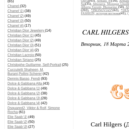
(65)
Olivia
(43),
Armani \4\
(16),
Armani
Sui
(35),
Altuzarra, Monique Lhuill
Chanel
(32)
Alberta Ferretti, Blumarine
(50),
Ab
(202),
*PRONOVIAS*
(62),
*DEM
Chanel \1\
(38)
FASHION, история костюма
(41),
(
Chanel \2\
(49)
Chanel \3\
(50)
Chanel \4\
(17)
CARL HILGERS 
Christian Dior Jewelery
(14)
Christian Dior \1\
(45)
Christian Dior \2\
(49)
Вторник, 18 Марта 2
Christian Dior \3\
(51)
Christian Dior \4\
(2)
Christian Lacroix
(50)
Christian Siriano
(25)
Christophe Guillarme, Self-Portrait
(25)
Cucculelli Shaheen, M,
Burani,Pollini,Scherer
(42)
Dennis Basso, Fendi
(93)
Dolce & Gabbana Alta
(43)
Dolce & Gabbana \1\
(49)
Dolce & Gabbana \2\
(38)
Dolce & Gabbana \3\
(28)
Dolce & Gabbana \4\
(42)
Dsquared2, Viktor & Rolf, Simone
Rocha
(61)
Elie Saab \1\
(49)
Elie Saab \2\
(50)
Carl Hilgers 
Elie Saab \3\
(27)