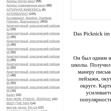
Актеры (ретро кино)
(56)
Актеры (современное кино)
(88)
АЛТАРНАЯ ЖИВОПИСЬ
(6)
АНТИКВАРИАТ
(105)
Антиквариат, Фарфор, Парфюм,
Гобелен, Драгоценност
(403)
Архитектурный, классический пейзаж
\1\
(28)
Das Picknick im
Архитектурный, классический пейзаж
\2\
(46)
Архитектурный, классический пейзаж
\3\
(46)
Архитектурный, классический пейзаж
\4\
(50)
Архитектурный, классический пейзаж
Он был одним и
\5\
(46)
школы. Получил 
Архитектурный, классический пейзаж
\6\
(50)
манеру письма
Архитектурный, классический пейзаж
\7\
(48)
пейзажи, оку
Архитектурный, классический пейзаж
\8\
(50)
округе. Кар
Архитектурный, классический пейзаж
\9\
(16)
усиливает
Балет
(32)
популярность
ВАН ДЕЙК, РУБЕНС, ЙОРДАНС
(32)
ВЕЕР (THE FAN)
(14)
винтаж, ретро, Pin-Up
(22)