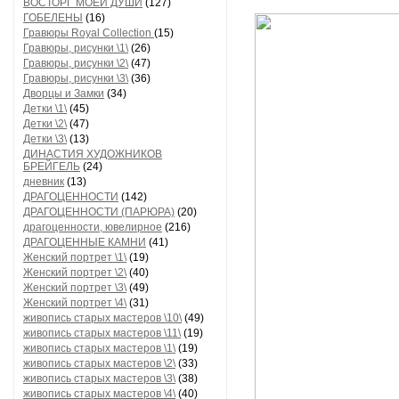
ВОСТОРГ МОЕЙ ДУШИ
(127)
ГОБЕЛЕНЫ
(16)
Гравюры Royal Collection
(15)
Гравюры, рисунки \1\
(26)
Гравюры, рисунки \2\
(47)
Гравюры, рисунки \3\
(36)
Дворцы и Замки
(34)
Детки \1\
(45)
Детки \2\
(47)
Детки \3\
(13)
ДИНАСТИЯ ХУДОЖНИКОВ
БРЕЙГЕЛЬ
(24)
дневник
(13)
ДРАГОЦЕННОСТИ
(142)
ДРАГОЦЕННОСТИ (ПАРЮРА)
(20)
драгоценности, ювелирное
(216)
ДРАГОЦЕННЫЕ КАМНИ
(41)
Женский портрет \1\
(19)
Женский портрет \2\
(40)
Женский портрет \3\
(49)
Женский портрет \4\
(31)
живопись старых мастеров \10\
(49)
живопись старых мастеров \11\
(19)
живопись старых мастеров \1\
(19)
живопись старых мастеров \2\
(33)
живопись старых мастеров \3\
(38)
живопись старых мастеров \4\
(40)