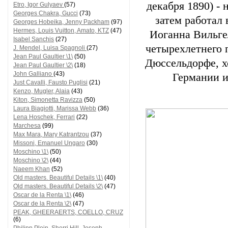
декабря 1890) - 
Etro, Igor Gulyaev
(57)
Georges Chakra, Gucci
(73)
затем работал
Georges Hobeika, Jenny Packham
(97)
Hermes, Louis Vuitton, Amato, KTZ
(47)
Иоганна Вильге
Isabel Sanchis
(27)
четырехлетнего 
J. Mendel, Luisa Spagnoli
(27)
Jean Paul Gaultier \1\
(50)
Дюссельдорфе, х
Jean Paul Gaultier \2\
(18)
John Galliano
(43)
Германии и
Just Cavalli, Fausto Puglisi
(21)
Kenzo, Mugler, Alaia
(43)
Kiton, Simonetta Ravizza
(50)
Laura Biagiotti, Marissa Webb
(36)
Lena Hoschek, Ferrari
(22)
Marchesa
(99)
Max Mara, Mary Katrantzou
(37)
Missoni, Emanuel Ungaro
(30)
Moschino \1\
(50)
Moschino \2\
(44)
Naeem Khan
(52)
Old masters. Beautiful Details \1\
(40)
Old masters. Beautiful Details \2\
(47)
Oscar de la Renta \1\
(46)
Oscar de la Renta \2\
(47)
PEAK, GHEERAERTS, COELLO, CRUZ
(6)