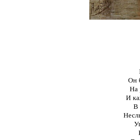
Он 
На 
И ка
В
Несл
У