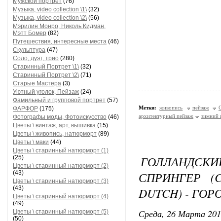
Мужской портрет
(76)
Музыка, video collection \1\
(32)
Музыка, video collection \2\
(56)
Мэрилин Монро, Николь Кидман,
Мэтт Бомер
(82)
Путешествия, интересные места
(46)
Скульптура
(47)
Соло, дуэт, трио
(280)
Старинный Портрет \1\
(32)
Старинный Портрет \2\
(71)
Старые Мастера
(3)
Уютный уголок, Пейзаж
(24)
Фамильный и групповой портрет
(57)
Метки:
живопись
пейзаж
C
ФАРФОР
(175)
архитектурный пейзаж
зимний 
Фотографы моды, Фотоискусство
(46)
Цветы \ винтаж, арт, вышивка
(15)
Цветы \ живопись, натюрморт
(89)
Цветы \ маки
(44)
Цветы \ старинный натюрморт (1)
ГОЛЛАНДС
(25)
Цветы \ старинный натюрморт (2)
(43)
СПРИНГЕР (CO
Цветы \ старинный натюрморт (3)
(43)
DUTCH) - ГО
Цветы \ старинный натюрморт (4)
(49)
Среда, 26 Марта 201
Цветы \ старинный натюрморт (5)
(50)