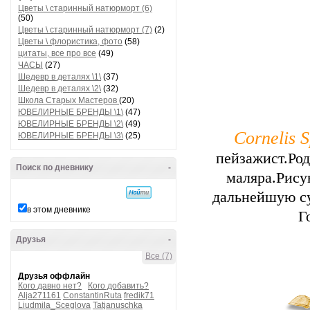
Цветы \ старинный натюрморт (6)
(50)
Цветы \ старинный натюрморт (7)
(2)
Цветы \ флористика, фото
(58)
цитаты, все про все
(49)
ЧАСЫ
(27)
Шедевр в деталях \1\
(37)
Шедевр в деталях \2\
(32)
Школа Старых Мастеров
(20)
ЮВЕЛИРНЫЕ БРЕНДЫ \1\
(47)
ЮВЕЛИРНЫЕ БРЕНДЫ \2\
(49)
Cornelis S
ЮВЕЛИРНЫЕ БРЕНДЫ \3\
(25)
пейзажист.Ро
Поиск по дневнику
-
маляра.Рисун
дальнейшую су
в этом дневнике
Г
Друзья
-
Все (7)
Друзья оффлайн
Кого давно нет?
Кого добавить?
Alja271161
ConstantinRuta
fredik71
Liudmila_Sceglova
Tatjanuschka