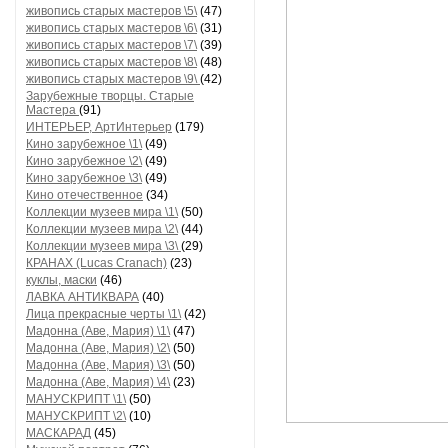
живопись старых мастеров \5\
(47)
живопись старых мастеров \6\
(31)
живопись старых мастеров \7\
(39)
живопись старых мастеров \8\
(48)
живопись старых мастеров \9\
(42)
Зарубежные творцы. Старые
Мастера
(91)
ИНТЕРЬЕР, АртИнтерьер
(179)
Кино зарубежное \1\
(49)
Кино зарубежное \2\
(49)
Кино зарубежное \3\
(49)
Кино отечественное
(34)
Коллекции музеев мира \1\
(50)
Коллекции музеев мира \2\
(44)
Коллекции музеев мира \3\
(29)
КРАНАХ (Lucas Cranach)
(23)
куклы, маски
(46)
ЛАВКА АНТИКВАРА
(40)
Лица прекрасные черты \1\
(42)
Мадонна (Аве, Мария) \1\
(47)
Мадонна (Аве, Мария) \2\
(50)
Мадонна (Аве, Мария) \3\
(50)
Мадонна (Аве, Мария) \4\
(23)
МАНУСКРИПТ \1\
(50)
МАНУСКРИПТ \2\
(10)
МАСКАРАД
(45)