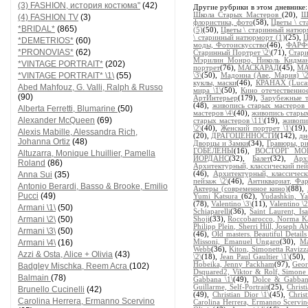
(3) FASHION, история костюма"
(42)
Другие рубрики в этом дневнике
Школа Старых Мастеров
(20),
Ш
(4) FASHION TV
(3)
флористика, фото
(58),
Цветы \ с
*BRIDAL*
(865)
(5)
(50),
Цветы \ старинный натюр
\ старинный натюрморт (1)
(25),
Ц
*DEMETRIOS*
(60)
моды, Фотоискусство
(46),
ФАРФ
*PRONOVIAS*
(62)
Старинный Портрет \2\
(71),
Стари
Мэрилин Монро, Николь Кидма
*VINTAGE PORTRAIT*
(202)
портрет
(76),
МАСКАРАД
(45),
МА
*VINTAGE PORTRAIT* \1\
(55)
\3\
(50),
Мадонна (Аве, Мария) \2
куклы, маски
(46),
КРАНАХ (Lucas
Abed Mahfouz, G. Valli, Ralph & Russo
мира \1\
(50),
Кино отечественно
(90)
АртИнтерьер
(179),
Зарубежные 
(48),
живопись старых мастеров 
Alberta Ferretti, Blumarine
(50)
мастеров \4\
(40),
живопись старых
Alexander McQueen
(69)
старых мастеров \11\
(19),
живопи
\2\
(40),
Женский портрет \1\
(19)
Alexis Mabille, Alessandra Rich,
(20),
ДРАГОЦЕННОСТИ
(142),
дн
Johanna Ortiz
(48)
Дворцы и Замки
(34),
Гравюры, ри
ГОБЕЛЕНЫ
(16),
ВОСТОРГ М
Altuzarra, Monique Lhuillier, Pamella
ЙОРДАНС
(32),
Балет
(32),
Арх
Roland
(86)
Архитектурный, классический пей
Anna Sui
(35)
(46),
Архитектурный, классическ
пейзаж \2\
(46),
Антиквариат, Фа
Antonio Berardi, Basso & Brooke, Emilio
Актеры (современное кино)
(88),
Pucci
(49)
Yumi Katsura
(62),
Yudashkin, Ya
(78),
Valentino \3\
(11),
Valentino \2
Armani \1\
(50)
Schiaparelli
(36),
Saint Laurent, Is
Armani \2\
(50)
Shoji
(33),
Roccobarocco, Norma K
Philipp Plein, Sherri Hill, Joseph 
Armani \3\
(50)
(46),
Old masters. Beautiful Details
Armani \4\
(16)
Missoni, Emanuel Ungaro
(30),
Ma
Webb
(36),
Kiton, Simonetta Ravizz
Azzi & Osta, Alice + Olivia
(43)
\2\
(18),
Jean Paul Gaultier \1\
(50),
Hobeika, Jenny Packham
(97),
Geor
Badgley Mischka, Reem Acra
(102)
Dsquared2, Viktor & Rolf, Simone
Balmain
(78)
Gabbana \1\
(49),
Dolce & Gabban
Guillarme, Self-Portrait
(25),
Christ
Brunello Cucinelli
(42)
(49),
Christian Dior \1\
(45),
Chris
Carolina Herrera, Ermanno Scervino
Carolina Herrera, Ermanno Scervi