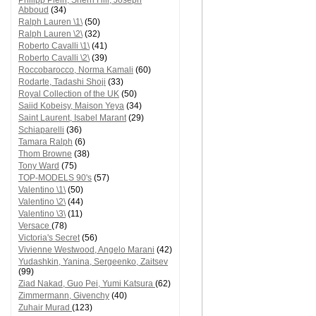
Philipp Plein, Sherri Hill, Joseph
Abboud
(34)
Ralph Lauren \1\
(50)
Ralph Lauren \2\
(32)
Roberto Cavalli \1\
(41)
Roberto Cavalli \2\
(39)
Roccobarocco, Norma Kamali
(60)
Rodarte, Tadashi Shoji
(33)
Royal Collection of the UK
(50)
Saiid Kobeisy, Maison Yeya
(34)
Saint Laurent, Isabel Marant
(29)
Schiaparelli
(36)
Tamara Ralph
(6)
Thom Browne
(38)
Tony Ward
(75)
TOP-MODELS 90's
(57)
Valentino \1\
(50)
Valentino \2\
(44)
Valentino \3\
(11)
Versace
(78)
Victoria's Secret
(56)
Vivienne Westwood, Angelo Marani
(42)
Yudashkin, Yanina, Sergeenko, Zaitsev
(99)
Ziad Nakad, Guo Pei, Yumi Katsura
(62)
Zimmermann, Givenchy
(40)
Zuhair Murad
(123)