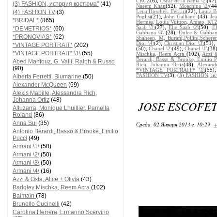
CRUZ
(6),
Oscar de la Renta \2\
(47
(3) FASHION, история костюма"
(41)
Naeem Khan
(52),
Moschino \2\
(4
(4) FASHION TV
(3)
Lena Hoschek, Ferrari
(22),
Laura B
Puglisi
(21),
John Galliano
(43),
Je
*BRIDAL*
(865)
Hermes, Louis Vuitton, Amato, KT
Saab \3\
(27),
Elie Saab \2\
(50),
El
*DEMETRIOS*
(60)
Gabbana \3\
(28),
Dolce & Gabban
*PRONOVIAS*
(62)
Shaheen, M, Burani,Pollini,Scherer
Dior \4\
(2),
Christian Dior \3\
(51)
*VINTAGE PORTRAIT*
(202)
(50),
Chanel \2\
(49),
Chanel \1\
(38
*VINTAGE PORTRAIT* \1\
(55)
Mischka, Reem Acra
(102),
Azzi &
Berardi, Basso & Brooke, Emilio P
Abed Mahfouz, G. Valli, Ralph & Russo
Rich, Johanna Ortiz
(48),
Alexan
(90)
*VINTAGE PORTRAIT* \1\
(55
FASHION TV
(3),
(3) FASHION, ис
Alberta Ferretti, Blumarine
(50)
Alexander McQueen
(69)
Alexis Mabille, Alessandra Rich,
Johanna Ortiz
(48)
JOSE ESCOFE
Altuzarra, Monique Lhuillier, Pamella
Roland
(86)
Anna Sui
(35)
Среда, 02 Января 2013 г. 10:29
+
Antonio Berardi, Basso & Brooke, Emilio
Pucci
(49)
Armani \1\
(50)
Armani \2\
(50)
Armani \3\
(50)
Armani \4\
(16)
Azzi & Osta, Alice + Olivia
(43)
Badgley Mischka, Reem Acra
(102)
Balmain
(78)
Brunello Cucinelli
(42)
Carolina Herrera, Ermanno Scervino