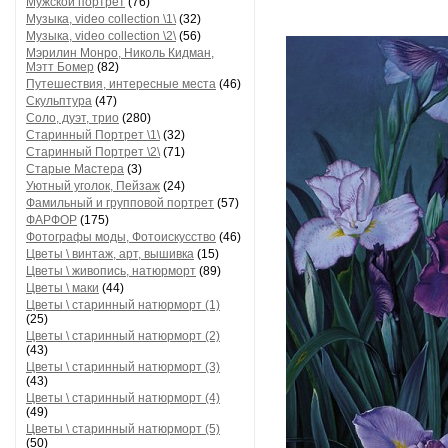
Мужской портрет
(76)
Музыка, video collection \1\
(32)
Музыка, video collection \2\
(56)
Мэрилин Монро, Николь Кидман,
Мэтт Бомер
(82)
Путешествия, интересные места
(46)
Скульптура
(47)
Соло, дуэт, трио
(280)
Старинный Портрет \1\
(32)
Старинный Портрет \2\
(71)
Старые Мастера
(3)
Уютный уголок, Пейзаж
(24)
Фамильный и групповой портрет
(57)
ФАРФОР
(175)
Фотографы моды, Фотоискусство
(46)
Цветы \ винтаж, арт, вышивка
(15)
Цветы \ живопись, натюрморт
(89)
Цветы \ маки
(44)
Цветы \ старинный натюрморт (1)
(25)
Цветы \ старинный натюрморт (2)
(43)
Цветы \ старинный натюрморт (3)
(43)
Цветы \ старинный натюрморт (4)
(49)
Цветы \ старинный натюрморт (5)
(50)