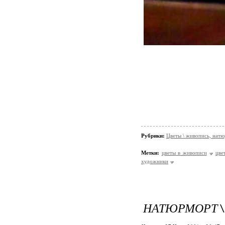
Рубрики:
Цветы \ живопись, нат
Метки:
цветы в живописи
цве
художники
НАТЮРМОРТ \ 