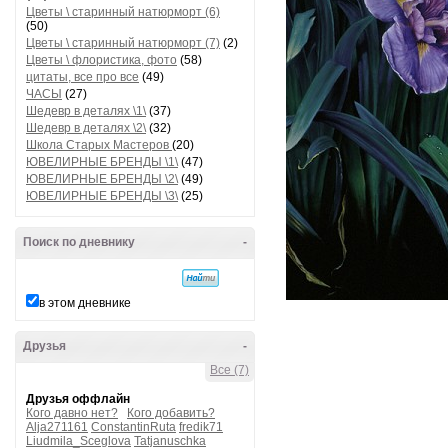
Цветы \ старинный натюрморт (6)
(50)
Цветы \ старинный натюрморт (7)
(2)
Цветы \ флористика, фото
(58)
цитаты, все про все
(49)
ЧАСЫ
(27)
Шедевр в деталях \1\
(37)
Шедевр в деталях \2\
(32)
Школа Старых Мастеров
(20)
ЮВЕЛИРНЫЕ БРЕНДЫ \1\
(47)
ЮВЕЛИРНЫЕ БРЕНДЫ \2\
(49)
ЮВЕЛИРНЫЕ БРЕНДЫ \3\
(25)
Поиск по дневнику
-
в этом дневнике
Друзья
-
Все (7)
Друзья оффлайн
Кого давно нет?
Кого добавить?
Alja271161
ConstantinRuta
fredik71
Liudmila_Sceglova
Tatjanuschka