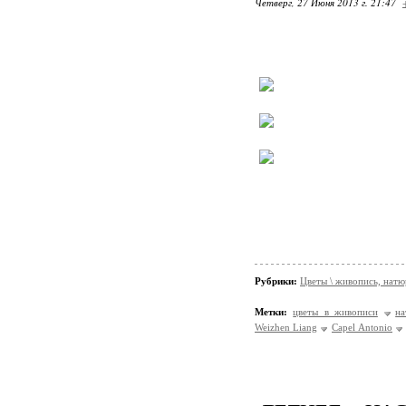
Четверг, 27 Июня 2013 г. 21:47
Рубрики:
Цветы \ живопись, нат
Метки:
цветы в живописи
н
Weizhen Liang
Сapel Аntonio