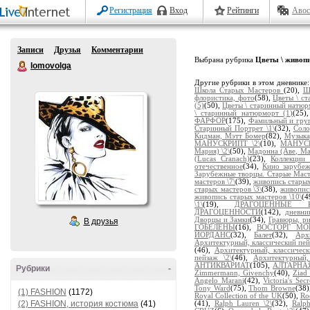
Регистрация
Вход
Рейтинги
Авос
Записи
Друзья
Комментарии
Выбрана рубрика
Цветы \ живоп
lomovolga
Другие рубрики в этом дневнике
Школа Старых Мастеров
(20),
Ш
флористика, фото
(58),
Цветы \ с
(5)
(50),
Цветы \ старинный натюр
\ старинный натюрморт (1)
(25)
ФАРФОР
(175),
Фамильный и гру
Старинный Портрет \1\
(32),
Соло
Кидман, Мэтт Бомер
(82),
Музыка,
МАНУСКРИПТ \2\
(10),
МАНУСК
Мария) \2\
(50),
Мадонна (Аве, Мар
(Lucas Cranach)
(23),
Коллекции
отечественное
(34),
Кино зарубеж
Зарубежные творцы. Старые Мас
мастеров \7\
(39),
живопись старых
старых мастеров \3\
(38),
живопись
живопись старых мастеров \10\
(4
\1\
(19),
ДРАГОЦЕННЫЕ 
ДРАГОЦЕННОСТИ
(142),
дневни
Дворцы и Замки
(34),
Гравюры, ри
В друзья
ГОБЕЛЕНЫ
(16),
ВОСТОРГ М
ЙОРДАНС
(32),
Балет
(32),
Арх
Архитектурный, классический пей
(46),
Архитектурный, классическ
пейзаж \2\
(46),
Архитектурный,
АНТИКВАРИАТ
(105),
АЛТАРНА
Рубрики
-
Zimmermann, Givenchy
(40),
Ziad
Angelo Marani
(42),
Victoria's Secr
Tony Ward
(75),
Thom Browne
(38)
(1) FASHION
(1172)
Royal Collection of the UK
(50),
Rod
(2) FASHION, история костюма
(41)
(41),
Ralph Lauren \2\
(32),
Ralp