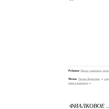
Рубрики:
Цветы \ живопись, нат
Метки:
Оксана Кравченко
сов
маки в живописи
ФИАЛКОВОЕ ..