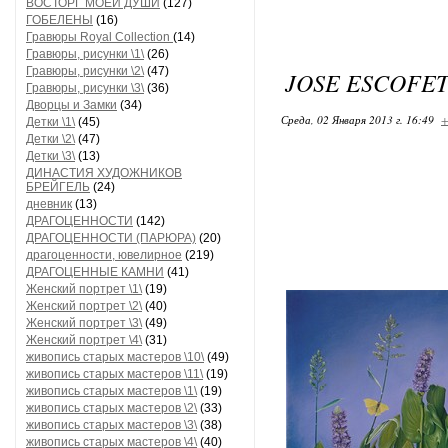
ВОСТОРГ МОЕЙ ДУШИ
(127)
ГОБЕЛЕНЫ
(16)
Гравюры Royal Collection
(14)
Гравюры, рисунки \1\
(26)
Гравюры, рисунки \2\
(47)
JOSE ESCOFET
Гравюры, рисунки \3\
(36)
Дворцы и Замки
(34)
Среда, 02 Января 2013 г. 16:49
+
Детки \1\
(45)
Детки \2\
(47)
Детки \3\
(13)
ДИНАСТИЯ ХУДОЖНИКОВ
БРЕЙГЕЛЬ
(24)
дневник
(13)
ДРАГОЦЕННОСТИ
(142)
ДРАГОЦЕННОСТИ (ПАРЮРА)
(20)
драгоценности, ювелирное
(219)
ДРАГОЦЕННЫЕ КАМНИ
(41)
Женский портрет \1\
(19)
Женский портрет \2\
(40)
Женский портрет \3\
(49)
Женский портрет \4\
(31)
живопись старых мастеров \10\
(49)
живопись старых мастеров \11\
(19)
живопись старых мастеров \1\
(19)
живопись старых мастеров \2\
(33)
живопись старых мастеров \3\
(38)
живопись старых мастеров \4\
(40)