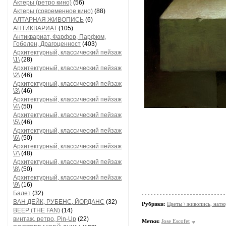
Актеры (ретро кино)
(56)
Актеры (современное кино)
(88)
АЛТАРНАЯ ЖИВОПИСЬ
(6)
АНТИКВАРИАТ
(105)
Антиквариат, Фарфор, Парфюм,
Гобелен, Драгоценност
(403)
Архитектурный, классический пейзаж
\1\
(28)
Архитектурный, классический пейзаж
\2\
(46)
Архитектурный, классический пейзаж
\3\
(46)
Архитектурный, классический пейзаж
\4\
(50)
Архитектурный, классический пейзаж
\5\
(46)
Архитектурный, классический пейзаж
\6\
(50)
Архитектурный, классический пейзаж
\7\
(48)
Архитектурный, классический пейзаж
\8\
(50)
Архитектурный, классический пейзаж
\9\
(16)
Балет
(32)
ВАН ДЕЙК, РУБЕНС, ЙОРДАНС
(32)
Рубрики:
Цветы \ живопись, нат
ВЕЕР (THE FAN)
(14)
винтаж, ретро, Pin-Up
(22)
Метки:
Jose Escofet