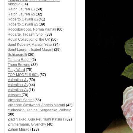
Philipp Plein, Sherri Hill, Joseph
Abboud
(34)
Ralph Lauren \1\
(50)
Ralph Lauren \2\
(32)
Roberto Cavalli \1\
(41)
Roberto Cavalli \2\
(39)
Roccobarocco, Norma Kamali
(60)
Rodarte, Tadashi Shoji
(33)
Royal Collection of the UK
(50)
Saiid Kobeisy, Maison Yeya
(34)
Saint Laurent, Isabel Marant
(29)
Schiaparelli
(36)
Tamara Ralph
(6)
Thom Browne
(38)
Tony Ward
(75)
TOP-MODELS 90's
(57)
Valentino \1\
(50)
Valentino \2\
(44)
Valentino \3\
(11)
Versace
(78)
Victoria's Secret
(56)
Vivienne Westwood, Angelo Marani
(42)
Yudashkin, Yanina, Sergeenko, Zaitsev
(99)
Ziad Nakad, Guo Pei, Yumi Katsura
(62)
Zimmermann, Givenchy
(40)
Zuhair Murad
(123)