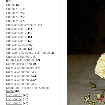
(65)
Chanel
(32)
Chanel \1\
(38)
Chanel \2\
(49)
Chanel \3\
(50)
Chanel \4\
(17)
Christian Dior Jewelery
(14)
Christian Dior \1\
(45)
Christian Dior \2\
(49)
Christian Dior \3\
(51)
Christian Dior \4\
(2)
Christian Lacroix
(50)
Christian Siriano
(25)
Christophe Guillarme, Self-Portrait
(25)
Cucculelli Shaheen, M,
Burani,Pollini,Scherer
(42)
Dennis Basso, Fendi
(93)
Dolce & Gabbana Alta
(43)
Dolce & Gabbana \1\
(49)
Dolce & Gabbana \2\
(38)
Dolce & Gabbana \3\
(28)
Dolce & Gabbana \4\
(42)
Dsquared2, Viktor & Rolf, Simone
Rocha
(61)
Elie Saab \1\
(49)
Elie Saab \2\
(50)
Elie Saab \3\
(27)