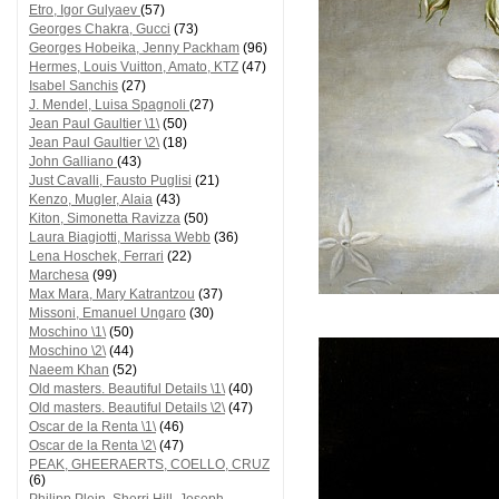
Etro, Igor Gulyaev
(57)
Georges Chakra, Gucci
(73)
Georges Hobeika, Jenny Packham
(96)
Hermes, Louis Vuitton, Amato, KTZ
(47)
Isabel Sanchis
(27)
J. Mendel, Luisa Spagnoli
(27)
Jean Paul Gaultier \1\
(50)
Jean Paul Gaultier \2\
(18)
John Galliano
(43)
Just Cavalli, Fausto Puglisi
(21)
Kenzo, Mugler, Alaia
(43)
Kiton, Simonetta Ravizza
(50)
Laura Biagiotti, Marissa Webb
(36)
Lena Hoschek, Ferrari
(22)
Marchesa
(99)
Max Mara, Mary Katrantzou
(37)
Missoni, Emanuel Ungaro
(30)
Moschino \1\
(50)
Moschino \2\
(44)
Naeem Khan
(52)
Old masters. Beautiful Details \1\
(40)
Old masters. Beautiful Details \2\
(47)
Oscar de la Renta \1\
(46)
Oscar de la Renta \2\
(47)
PEAK, GHEERAERTS, COELLO, CRUZ
(6)