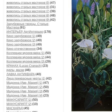
живопись старых мастеров \5\
(47)
живопись старых мастеров \6\
(31)
живопись старых мастеров \7\
(39)
живопись старых мастеров \8\
(48)
живопись старых мастеров \9\
(42)
Зарубежные творцы. Старые
Мастера
(91)
ИНТЕРЬЕР, АртИнтерьер
(178)
Кино зарубежное \1\
(49)
Кино зарубежное \2\
(49)
Кино зарубежное \3\
(49)
Кино отечественное
(34)
Коллекции музеев мира \1\
(50)
Коллекции музеев мира \2\
(44)
Коллекции музеев мира \3\
(29)
КРАНАХ (Lucas Cranach)
(23)
куклы, маски
(46)
ЛАВКА АНТИКВАРА
(40)
Лица прекрасные черты \1\
(42)
Мадонна (Аве, Мария) \1\
(47)
Мадонна (Аве, Мария) \2\
(50)
Мадонна (Аве, Мария) \3\
(50)
Мадонна (Аве, Мария) \4\
(23)
МАНУСКРИПТ \1\
(50)
МАНУСКРИПТ \2\
(10)
МАСКАРАД
(45)