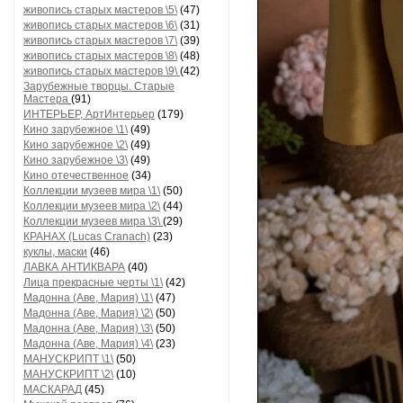
живопись старых мастеров \5\
(47)
живопись старых мастеров \6\
(31)
живопись старых мастеров \7\
(39)
живопись старых мастеров \8\
(48)
живопись старых мастеров \9\
(42)
Зарубежные творцы. Старые
Мастера
(91)
ИНТЕРЬЕР, АртИнтерьер
(179)
Кино зарубежное \1\
(49)
Кино зарубежное \2\
(49)
Кино зарубежное \3\
(49)
Кино отечественное
(34)
Коллекции музеев мира \1\
(50)
Коллекции музеев мира \2\
(44)
Коллекции музеев мира \3\
(29)
КРАНАХ (Lucas Cranach)
(23)
куклы, маски
(46)
ЛАВКА АНТИКВАРА
(40)
Лица прекрасные черты \1\
(42)
Мадонна (Аве, Мария) \1\
(47)
Мадонна (Аве, Мария) \2\
(50)
Мадонна (Аве, Мария) \3\
(50)
Мадонна (Аве, Мария) \4\
(23)
МАНУСКРИПТ \1\
(50)
МАНУСКРИПТ \2\
(10)
МАСКАРАД
(45)