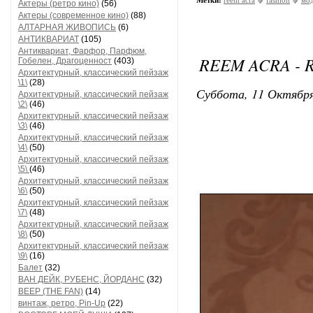
Метки:
reem acra
fashion
мо
Актеры (ретро кино)
(56)
Актеры (современное кино)
(88)
АЛТАРНАЯ ЖИВОПИСЬ
(6)
АНТИКВАРИАТ
(105)
Антиквариат, Фарфор, Парфюм,
REEM ACRA - R
Гобелен, Драгоценност
(403)
Архитектурный, классический пейзаж
\1\
(28)
Суббота, 11 Октября
Архитектурный, классический пейзаж
\2\
(46)
Архитектурный, классический пейзаж
\3\
(46)
Архитектурный, классический пейзаж
\4\
(50)
Архитектурный, классический пейзаж
\5\
(46)
Архитектурный, классический пейзаж
\6\
(50)
Архитектурный, классический пейзаж
\7\
(48)
Архитектурный, классический пейзаж
\8\
(50)
Архитектурный, классический пейзаж
\9\
(16)
Балет
(32)
ВАН ДЕЙК, РУБЕНС, ЙОРДАНС
(32)
ВЕЕР (THE FAN)
(14)
винтаж, ретро, Pin-Up
(22)