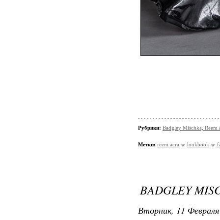
Рубрики:
Badgley Mischka, Reem 
Метки:
reem acra
lookbook
f
BADGLEY MISCH
Вторник, 11 Февраля 