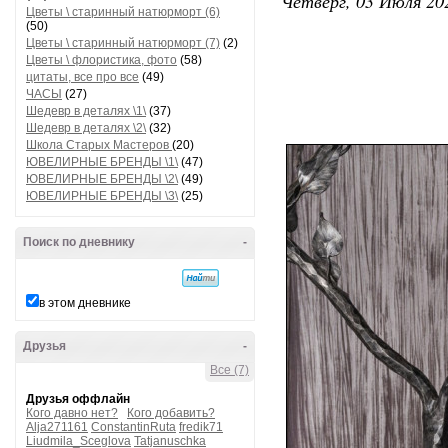
Четверг, 03 Июля 202
Цветы \ старинный натюрморт (6)
(50)
Цветы \ старинный натюрморт (7)
(2)
Цветы \ флористика, фото
(58)
цитаты, все про все
(49)
ЧАСЫ
(27)
Шедевр в деталях \1\
(37)
Шедевр в деталях \2\
(32)
Школа Старых Мастеров
(20)
ЮВЕЛИРНЫЕ БРЕНДЫ \1\
(47)
ЮВЕЛИРНЫЕ БРЕНДЫ \2\
(49)
ЮВЕЛИРНЫЕ БРЕНДЫ \3\
(25)
Поиск по дневнику
-
в этом дневнике
Друзья
-
Все (7)
Друзья оффлайн
Кого давно нет?
Кого добавить?
Alja271161
ConstantinRuta
fredik71
Liudmila_Sceglova
Tatjanuschka