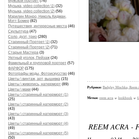
Мужской портрет
(76)
Музыка, video collection \1\
(32)
Музыка, video collection \2\
(56)
Мэрилин Монро, Николь Кидман,
Мэтт Бомер
(82)
Путешествия, интересные места
(46)
Скульптура
(47)
Соло, дуэт, трио
(280)
Старинный Портрет \1\
(32)
Старинный Портрет \2\
(71)
Старые Мастера
(3)
Уютный уголок, Пейзаж
(24)
Фамильный и групповой портрет
(57)
ФАРФОР
(175)
Фотографы моды, Фотоискусство
(46)
Цветы \ винтаж, арт, вышивка
(15)
Цветы \ живопись, натюрморт
(89)
Рубрики:
Badgley Mischka, Reem 
Цветы \ маки
(44)
Цветы \ старинный натюрморт (1)
Метки:
reem acra
lookbook
f
(25)
Цветы \ старинный натюрморт (2)
(43)
Цветы \ старинный натюрморт (3)
(43)
Цветы \ старинный натюрморт (4)
REEM ACRA - F
(49)
Цветы \ старинный натюрморт (5)
(50)