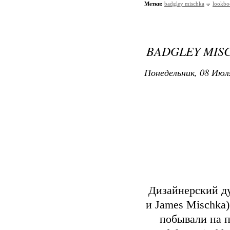
Метки:
badgley mischka
lookbo
BADGLEY MISC
Понедельник, 08 Июля
Дизайнерский д
и James Mischka
побывали на п