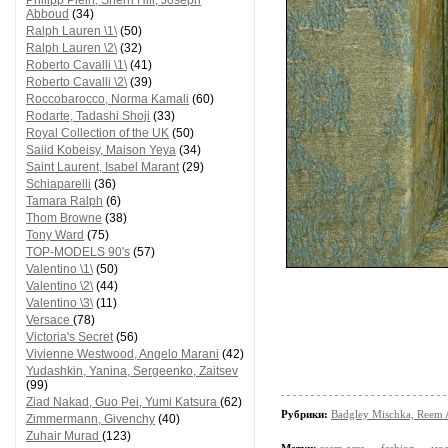
Philipp Plein, Sherri Hill, Joseph
Abboud
(34)
Ralph Lauren \1\
(50)
Ralph Lauren \2\
(32)
Roberto Cavalli \1\
(41)
Roberto Cavalli \2\
(39)
Roccobarocco, Norma Kamali
(60)
Rodarte, Tadashi Shoji
(33)
Royal Collection of the UK
(50)
Saiid Kobeisy, Maison Yeya
(34)
Saint Laurent, Isabel Marant
(29)
Schiaparelli
(36)
Tamara Ralph
(6)
Thom Browne
(38)
Tony Ward
(75)
TOP-MODELS 90's
(57)
Valentino \1\
(50)
Valentino \2\
(44)
Valentino \3\
(11)
Versace
(78)
Victoria's Secret
(56)
Vivienne Westwood, Angelo Marani
(42)
Yudashkin, Yanina, Sergeenko, Zaitsev
(99)
Ziad Nakad, Guo Pei, Yumi Katsura
(62)
Рубрики:
Badgley Mischka, Reem 
Zimmermann, Givenchy
(40)
Zuhair Murad
(123)