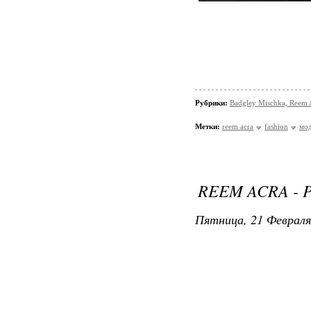
Рубрики:
Badgley Mischka, Reem 
Метки:
reem acra
fashion
мо
REEM ACRA - P
Пятница, 21 Февраля