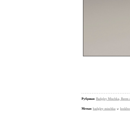
Рубрики:
Badgley Mischka, Reem 
Метки:
badgley mischka
lookbo