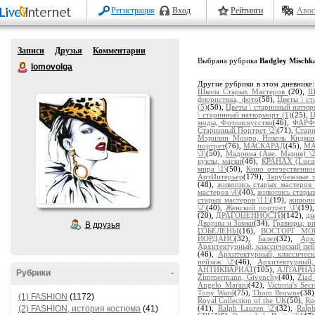
Регистрация
Вход
Рейтинги
Авос
Записи
Друзья
Комментарии
Выбрана рубрика
Badgley Mischk
lomovolga
Другие рубрики в этом дневнике
Школа Старых Мастеров
(20),
Ш
флористика, фото
(58),
Цветы \ с
(5)
(50),
Цветы \ старинный натюр
\ старинный натюрморт (1)
(25),
Ц
моды, Фотоискусство
(46),
ФАРФ
Старинный Портрет \2\
(71),
Стари
Мэрилин Монро, Николь Кидма
портрет
(76),
МАСКАРАД
(45),
МА
\3\
(50),
Мадонна (Аве, Мария) \2
куклы, маски
(46),
КРАНАХ (Lucas
мира \1\
(50),
Кино отечественно
АртИнтерьер
(179),
Зарубежные 
(48),
живопись старых мастеров 
мастеров \4\
(40),
живопись старых
старых мастеров \11\
(19),
живопи
\2\
(40),
Женский портрет \1\
(19)
(20),
ДРАГОЦЕННОСТИ
(142),
дн
Дворцы и Замки
(34),
Гравюры, ри
В друзья
ГОБЕЛЕНЫ
(16),
ВОСТОРГ М
ЙОРДАНС
(32),
Балет
(32),
Арх
Архитектурный, классический пей
(46),
Архитектурный, классическ
пейзаж \2\
(46),
Архитектурный,
АНТИКВАРИАТ
(105),
АЛТАРНА
Рубрики
-
Zimmermann, Givenchy
(40),
Ziad
Angelo Marani
(42),
Victoria's Secr
Tony Ward
(75),
Thom Browne
(38)
(1) FASHION
(1172)
Royal Collection of the UK
(50),
Rod
(2) FASHION, история костюма
(41)
(41),
Ralph Lauren \2\
(32),
Ralp