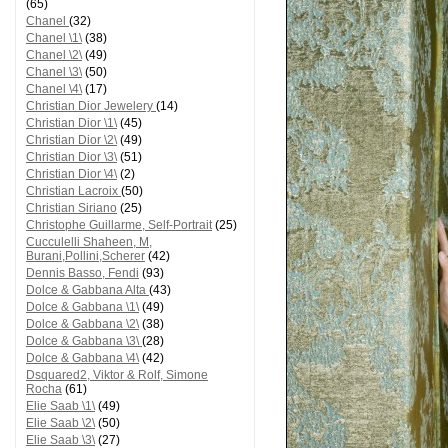
(65)
Chanel
(32)
Chanel \1\
(38)
Chanel \2\
(49)
Chanel \3\
(50)
Chanel \4\
(17)
Christian Dior Jewelery
(14)
Christian Dior \1\
(45)
Christian Dior \2\
(49)
Christian Dior \3\
(51)
Christian Dior \4\
(2)
Christian Lacroix
(50)
Christian Siriano
(25)
Christophe Guillarme, Self-Portrait
(25)
Cucculelli Shaheen, M,
Burani,Pollini,Scherer
(42)
Dennis Basso, Fendi
(93)
Dolce & Gabbana Alta
(43)
Dolce & Gabbana \1\
(49)
Dolce & Gabbana \2\
(38)
Dolce & Gabbana \3\
(28)
Dolce & Gabbana \4\
(42)
Dsquared2, Viktor & Rolf, Simone
Rocha
(61)
Elie Saab \1\
(49)
Elie Saab \2\
(50)
Elie Saab \3\
(27)