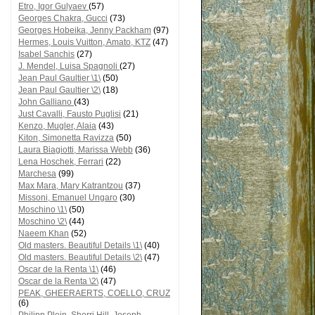
Etro, Igor Gulyaev
(57)
Georges Chakra, Gucci
(73)
Georges Hobeika, Jenny Packham
(97)
Hermes, Louis Vuitton, Amato, KTZ
(47)
Isabel Sanchis
(27)
J. Mendel, Luisa Spagnoli
(27)
Jean Paul Gaultier \1\
(50)
Jean Paul Gaultier \2\
(18)
John Galliano
(43)
Just Cavalli, Fausto Puglisi
(21)
Kenzo, Mugler, Alaia
(43)
Kiton, Simonetta Ravizza
(50)
Laura Biagiotti, Marissa Webb
(36)
Lena Hoschek, Ferrari
(22)
Marchesa
(99)
Max Mara, Mary Katrantzou
(37)
Missoni, Emanuel Ungaro
(30)
Moschino \1\
(50)
Moschino \2\
(44)
Naeem Khan
(52)
Old masters. Beautiful Details \1\
(40)
Old masters. Beautiful Details \2\
(47)
Oscar de la Renta \1\
(46)
Oscar de la Renta \2\
(47)
PEAK, GHEERAERTS, COELLO, CRUZ
(6)