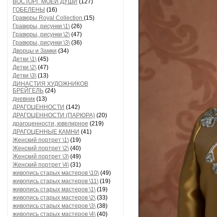
ВОСТОРГ МОЕЙ ДУШИ
(127)
ГОБЕЛЕНЫ
(16)
Гравюры Royal Collection
(15)
Гравюры, рисунки \1\
(26)
Гравюры, рисунки \2\
(47)
Гравюры, рисунки \3\
(36)
Дворцы и Замки
(34)
Детки \1\
(45)
Детки \2\
(47)
Детки \3\
(13)
ДИНАСТИЯ ХУДОЖНИКОВ
БРЕЙГЕЛЬ
(24)
дневник
(13)
ДРАГОЦЕННОСТИ
(142)
ДРАГОЦЕННОСТИ (ПАРЮРА)
(20)
драгоценности, ювелирное
(219)
ДРАГОЦЕННЫЕ КАМНИ
(41)
Женский портрет \1\
(19)
Женский портрет \2\
(40)
Женский портрет \3\
(49)
Женский портрет \4\
(31)
живопись старых мастеров \10\
(49)
живопись старых мастеров \11\
(19)
живопись старых мастеров \1\
(19)
живопись старых мастеров \2\
(33)
живопись старых мастеров \3\
(38)
живопись старых мастеров \4\
(40)