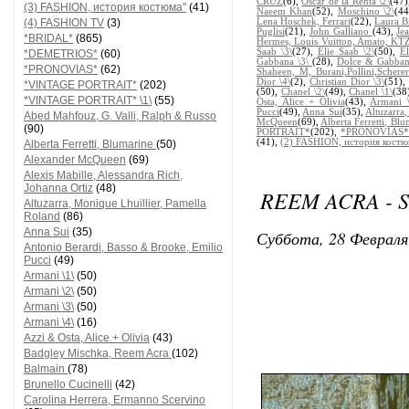
CRUZ
(6),
Oscar de la Renta \2\
(47
(3) FASHION, история костюма"
(41)
Naeem Khan
(52),
Moschino \2\
(4
(4) FASHION TV
(3)
Lena Hoschek, Ferrari
(22),
Laura B
Puglisi
(21),
John Galliano
(43),
Je
*BRIDAL*
(865)
Hermes, Louis Vuitton, Amato, KT
Saab \3\
(27),
Elie Saab \2\
(50),
El
*DEMETRIOS*
(60)
Gabbana \3\
(28),
Dolce & Gabban
*PRONOVIAS*
(62)
Shaheen, M, Burani,Pollini,Scherer
Dior \4\
(2),
Christian Dior \3\
(51)
*VINTAGE PORTRAIT*
(202)
(50),
Chanel \2\
(49),
Chanel \1\
(38
*VINTAGE PORTRAIT* \1\
(55)
Osta, Alice + Olivia
(43),
Armani \
Pucci
(49),
Anna Sui
(35),
Altuzarra
Abed Mahfouz, G. Valli, Ralph & Russo
McQueen
(69),
Alberta Ferretti, Bl
(90)
PORTRAIT*
(202),
*PRONOVIAS
(41),
(2) FASHION, история кост
Alberta Ferretti, Blumarine
(50)
Alexander McQueen
(69)
Alexis Mabille, Alessandra Rich,
Johanna Ortiz
(48)
REEM ACRA - S
Altuzarra, Monique Lhuillier, Pamella
Roland
(86)
Anna Sui
(35)
Суббота, 28 Февраля
Antonio Berardi, Basso & Brooke, Emilio
Pucci
(49)
Armani \1\
(50)
Armani \2\
(50)
Armani \3\
(50)
Armani \4\
(16)
Azzi & Osta, Alice + Olivia
(43)
Badgley Mischka, Reem Acra
(102)
Balmain
(78)
Brunello Cucinelli
(42)
Carolina Herrera, Ermanno Scervino