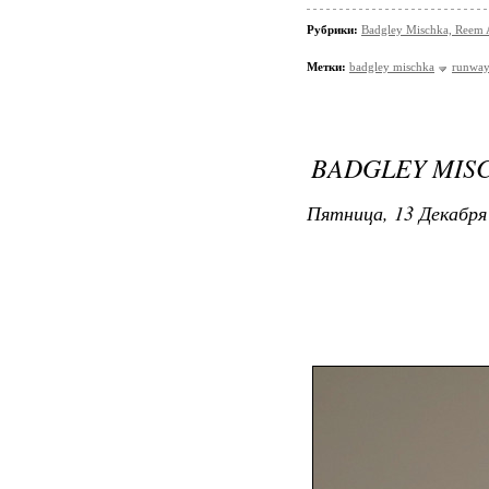
Рубрики:
Badgley Mischka, Reem 
Метки:
badgley mischka
runwa
BADGLEY MISCH
Пятница, 13 Декабря 