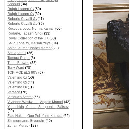
Philipp Plein, Sherri Hill, Joseph
Abboud
(34)
Ralph Lauren \1\
(50)
Ralph Lauren \2\
(32)
Roberto Cavalli \1\
(41)
Roberto Cavalli \2\
(39)
Roccobarocco, Norma Kamali
(60)
Rodarte, Tadashi Shoji
(33)
Royal Collection of the UK
(50)
Saiid Kobeisy, Maison Yeya
(34)
Saint Laurent, Isabel Marant
(29)
Schiaparelli
(36)
Tamara Ralph
(6)
Thom Browne
(38)
Tony Ward
(75)
TOP-MODELS 90's
(57)
Valentino \1\
(50)
Valentino \2\
(44)
Valentino \3\
(11)
Versace
(78)
Victoria's Secret
(56)
Vivienne Westwood, Angelo Marani
(42)
Yudashkin, Yanina, Sergeenko, Zaitsev
(99)
Ziad Nakad, Guo Pei, Yumi Katsura
(62)
Zimmermann, Givenchy
(40)
Zuhair Murad
(123)