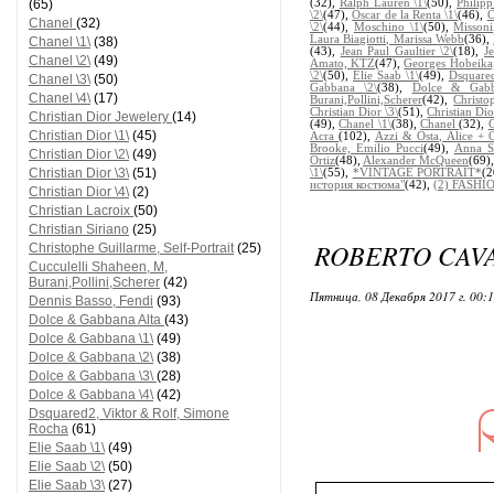
(65)
(32),
Ralph Lauren \1\
(50),
Philipp
\2\
(47),
Oscar de la Renta \1\
(46),
O
Chanel
(32)
\2\
(44),
Moschino \1\
(50),
Misson
Laura Biagiotti, Marissa Webb
(36),
Chanel \1\
(38)
(43),
Jean Paul Gaultier \2\
(18),
J
Chanel \2\
(49)
Amato, KTZ
(47),
Georges Hobeika
\2\
(50),
Elie Saab \1\
(49),
Dsquare
Chanel \3\
(50)
Gabbana \2\
(38),
Dolce & Gabb
Chanel \4\
(17)
Burani,Pollini,Scherer
(42),
Christo
Christian Dior \3\
(51),
Christian Dio
Christian Dior Jewelery
(14)
(49),
Chanel \1\
(38),
Chanel
(32),
C
Christian Dior \1\
(45)
Acra
(102),
Azzi & Osta, Alice + O
Brooke, Emilio Pucci
(49),
Anna S
Christian Dior \2\
(49)
Ortiz
(48),
Alexander McQueen
(69)
Christian Dior \3\
(51)
\1\
(55),
*VINTAGE PORTRAIT*
(
история костюма"
(42),
(2) FASHIO
Christian Dior \4\
(2)
Christian Lacroix
(50)
Christian Siriano
(25)
ROBERTO CAVAL
Christophe Guillarme, Self-Portrait
(25)
Cucculelli Shaheen, M,
Burani,Pollini,Scherer
(42)
Пятница, 08 Декабря 2017 г. 00:
Dennis Basso, Fendi
(93)
Dolce & Gabbana Alta
(43)
Dolce & Gabbana \1\
(49)
Dolce & Gabbana \2\
(38)
Dolce & Gabbana \3\
(28)
Dolce & Gabbana \4\
(42)
Dsquared2, Viktor & Rolf, Simone
Rocha
(61)
Elie Saab \1\
(49)
Elie Saab \2\
(50)
Elie Saab \3\
(27)