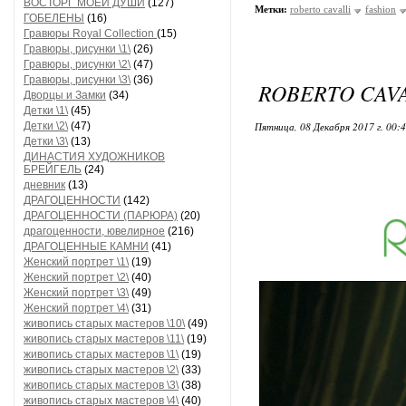
ВОСТОРГ МОЕЙ ДУШИ
(127)
Метки:
roberto cavalli
fashion
ГОБЕЛЕНЫ
(16)
Гравюры Royal Collection
(15)
Гравюры, рисунки \1\
(26)
Гравюры, рисунки \2\
(47)
Гравюры, рисунки \3\
(36)
ROBERTO CAVAL
Дворцы и Замки
(34)
Детки \1\
(45)
Детки \2\
(47)
Пятница, 08 Декабря 2017 г. 00:
Детки \3\
(13)
ДИНАСТИЯ ХУДОЖНИКОВ
БРЕЙГЕЛЬ
(24)
дневник
(13)
ДРАГОЦЕННОСТИ
(142)
ДРАГОЦЕННОСТИ (ПАРЮРА)
(20)
драгоценности, ювелирное
(216)
ДРАГОЦЕННЫЕ КАМНИ
(41)
Женский портрет \1\
(19)
Женский портрет \2\
(40)
Женский портрет \3\
(49)
Женский портрет \4\
(31)
живопись старых мастеров \10\
(49)
живопись старых мастеров \11\
(19)
живопись старых мастеров \1\
(19)
живопись старых мастеров \2\
(33)
живопись старых мастеров \3\
(38)
живопись старых мастеров \4\
(40)