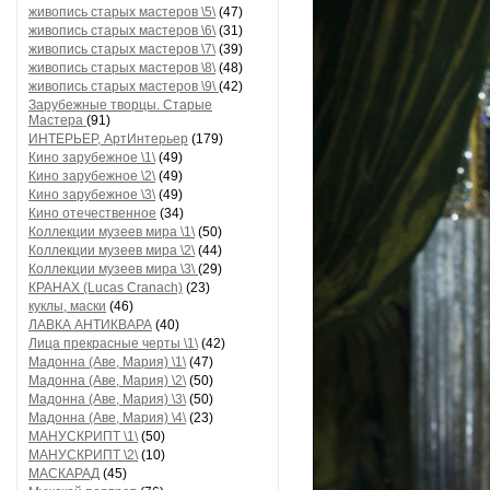
живопись старых мастеров \5\
(47)
живопись старых мастеров \6\
(31)
живопись старых мастеров \7\
(39)
живопись старых мастеров \8\
(48)
живопись старых мастеров \9\
(42)
Зарубежные творцы. Старые
Мастера
(91)
ИНТЕРЬЕР, АртИнтерьер
(179)
Кино зарубежное \1\
(49)
Кино зарубежное \2\
(49)
Кино зарубежное \3\
(49)
Кино отечественное
(34)
Коллекции музеев мира \1\
(50)
Коллекции музеев мира \2\
(44)
Коллекции музеев мира \3\
(29)
КРАНАХ (Lucas Cranach)
(23)
куклы, маски
(46)
ЛАВКА АНТИКВАРА
(40)
Лица прекрасные черты \1\
(42)
Мадонна (Аве, Мария) \1\
(47)
Мадонна (Аве, Мария) \2\
(50)
Мадонна (Аве, Мария) \3\
(50)
Мадонна (Аве, Мария) \4\
(23)
МАНУСКРИПТ \1\
(50)
МАНУСКРИПТ \2\
(10)
МАСКАРАД
(45)