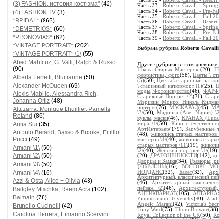
Часть 32 -
Roberto Cavalli - Resort
(3) FASHION, история костюма"
(42)
Часть 33 -
Roberto Cavalli - Sprin
Часть 34 -
Roberto Cavalli - Pre-Fa
(4) FASHION TV
(3)
Часть 35 -
Roberto Cavalli - Fall 
*BRIDAL*
(865)
Часть 36 -
Roberto Cavalli - Resort
Часть 37 -
Roberto Cavalli - Sprin
*DEMETRIOS*
(60)
Часть 38 -
Roberto Cavalli - Pre-Fa
*PRONOVIAS*
(62)
Часть 39 -
Roberto Cavalli - Fall 
*VINTAGE PORTRAIT*
(202)
Выбрана рубрика
Roberto Cavalli 
*VINTAGE PORTRAIT* \1\
(55)
Abed Mahfouz, G. Valli, Ralph & Russo
Другие рубрики в этом дневнике
(90)
Школа Старых Мастеров
(20),
Ш
флористика, фото
(58),
Цветы \ с
Alberta Ferretti, Blumarine
(50)
(5)
(50),
Цветы \ старинный натюр
Alexander McQueen
(69)
\ старинный натюрморт (1)
(25),
Ц
моды, Фотоискусство
(46),
ФАРФ
Alexis Mabille, Alessandra Rich,
Старинный Портрет \2\
(71),
Стари
Johanna Ortiz
(48)
Мэрилин Монро, Николь Кидма
портрет
(76),
МАСКАРАД
(45),
МА
Altuzarra, Monique Lhuillier, Pamella
\3\
(50),
Мадонна (Аве, Мария) \2
Roland
(86)
куклы, маски
(46),
КРАНАХ (Lucas
Anna Sui
(35)
мира \1\
(50),
Кино отечественно
АртИнтерьер
(179),
Зарубежные 
Antonio Berardi, Basso & Brooke, Emilio
(48),
живопись старых мастеров 
Pucci
(49)
мастеров \4\
(40),
живопись старых
старых мастеров \11\
(19),
живопи
Armani \1\
(50)
\2\
(40),
Женский портрет \1\
(19)
Armani \2\
(50)
(20),
ДРАГОЦЕННОСТИ
(142),
дн
Дворцы и Замки
(34),
Гравюры, ри
Armani \3\
(50)
ГОБЕЛЕНЫ
(16),
ВОСТОРГ М
Armani \4\
(16)
ЙОРДАНС
(32),
Балет
(32),
Арх
Архитектурный, классический пей
Azzi & Osta, Alice + Olivia
(43)
(46),
Архитектурный, классическ
пейзаж \2\
(46),
Архитектурный,
Badgley Mischka, Reem Acra
(102)
АНТИКВАРИАТ
(105),
АЛТАРНА
Balmain
(78)
Zimmermann, Givenchy
(40),
Ziad
Angelo Marani
(42),
Victoria's Secr
Brunello Cucinelli
(42)
Tony Ward
(75),
Thom Browne
(38)
Carolina Herrera, Ermanno Scervino
Royal Collection of the UK
(50),
Ro