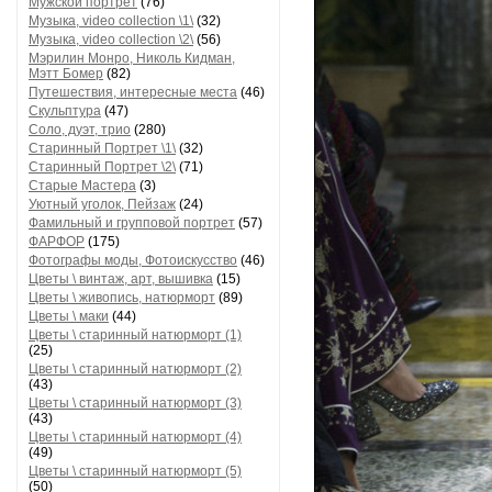
Мужской портрет
(76)
Музыка, video collection \1\
(32)
Музыка, video collection \2\
(56)
Мэрилин Монро, Николь Кидман,
Мэтт Бомер
(82)
Путешествия, интересные места
(46)
Скульптура
(47)
Соло, дуэт, трио
(280)
Старинный Портрет \1\
(32)
Старинный Портрет \2\
(71)
Старые Мастера
(3)
Уютный уголок, Пейзаж
(24)
Фамильный и групповой портрет
(57)
ФАРФОР
(175)
Фотографы моды, Фотоискусство
(46)
Цветы \ винтаж, арт, вышивка
(15)
Цветы \ живопись, натюрморт
(89)
Цветы \ маки
(44)
Цветы \ старинный натюрморт (1)
(25)
Цветы \ старинный натюрморт (2)
(43)
Цветы \ старинный натюрморт (3)
(43)
Цветы \ старинный натюрморт (4)
(49)
Цветы \ старинный натюрморт (5)
(50)