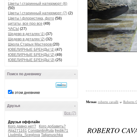
Цветы \ старинный натюрморт (6)
(50)
Цветы \ старинный натюрморт (7)
(2)
Цветы \ флористика, фото
(58)
цитаты, все про все
(49)
ЧАСЫ
(27)
Шедевр в деталях \1\
(37)
Шедевр в деталях \2\
(32)
Школа Старых Мастеров
(20)
ЮВЕЛИРНЫЕ БРЕНДЫ \1\
(47)
ЮВЕЛИРНЫЕ БРЕНДЫ \2\
(49)
ЮВЕЛИРНЫЕ БРЕНДЫ \3\
(25)
Поиск по дневнику
-
в этом дневнике
Метки:
roberto cavalli
Roberto C
Друзья
-
Все (7)
Друзья оффлайн
Кого давно нет?
Кого добавить?
ROBERTO CAVAL
Alja271161
ConstantinRuta
fredik71
Liudmila_Sceglova
Tatjanuschka