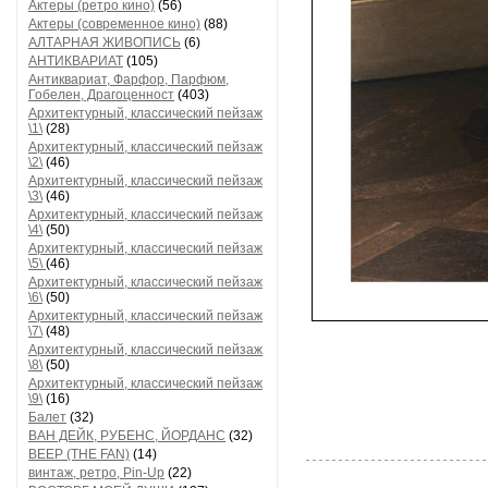
Актеры (ретро кино)
(56)
Актеры (современное кино)
(88)
АЛТАРНАЯ ЖИВОПИСЬ
(6)
АНТИКВАРИАТ
(105)
Антиквариат, Фарфор, Парфюм,
Гобелен, Драгоценност
(403)
Архитектурный, классический пейзаж
\1\
(28)
Архитектурный, классический пейзаж
\2\
(46)
Архитектурный, классический пейзаж
\3\
(46)
Архитектурный, классический пейзаж
\4\
(50)
Архитектурный, классический пейзаж
\5\
(46)
Архитектурный, классический пейзаж
\6\
(50)
Архитектурный, классический пейзаж
\7\
(48)
Архитектурный, классический пейзаж
\8\
(50)
Архитектурный, классический пейзаж
\9\
(16)
Балет
(32)
ВАН ДЕЙК, РУБЕНС, ЙОРДАНС
(32)
ВЕЕР (THE FAN)
(14)
винтаж, ретро, Pin-Up
(22)