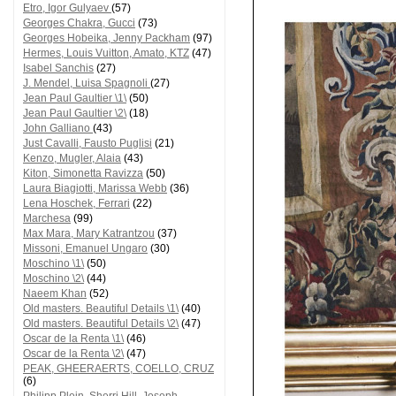
Etro, Igor Gulyaev
(57)
Georges Chakra, Gucci
(73)
Georges Hobeika, Jenny Packham
(97)
Hermes, Louis Vuitton, Amato, KTZ
(47)
Isabel Sanchis
(27)
J. Mendel, Luisa Spagnoli
(27)
Jean Paul Gaultier \1\
(50)
Jean Paul Gaultier \2\
(18)
John Galliano
(43)
Just Cavalli, Fausto Puglisi
(21)
Kenzo, Mugler, Alaia
(43)
Kiton, Simonetta Ravizza
(50)
Laura Biagiotti, Marissa Webb
(36)
Lena Hoschek, Ferrari
(22)
Marchesa
(99)
Max Mara, Mary Katrantzou
(37)
Missoni, Emanuel Ungaro
(30)
Moschino \1\
(50)
Moschino \2\
(44)
Naeem Khan
(52)
Old masters. Beautiful Details \1\
(40)
Old masters. Beautiful Details \2\
(47)
Oscar de la Renta \1\
(46)
Oscar de la Renta \2\
(47)
PEAK, GHEERAERTS, COELLO, CRUZ
(6)