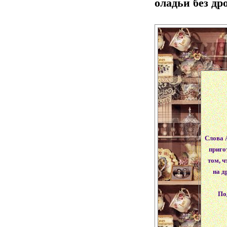
оладьи без д
Слова 
приго
том, ч
на д
По