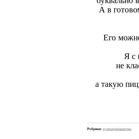
буквально в
А в готово
Его можно
Я с 
не кл
а такую пиц
Рубрики:
кулинария/выпечка