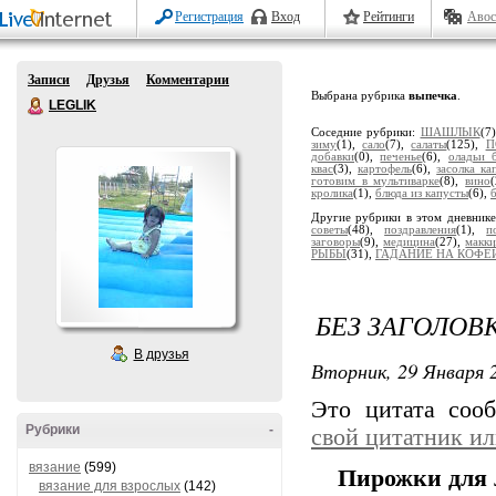
Регистрация
Вход
Рейтинги
Авос
Записи
Друзья
Комментарии
Выбрана рубрика
выпечка
.
LEGLIK
Соседние рубрики:
ШАШЛЫК
(7
зиму
(1),
сало
(7),
салаты
(125),
П
добавки
(0),
печенье
(6),
оладьи 
квас
(3),
картофель
(6),
засолка ка
готовим в мультиварке
(8),
вино
кролика
(1),
блюда из капусты
(6),
Другие рубрики в этом дневник
советы
(48),
поздравления
(1),
п
заговоры
(9),
медицина
(27),
макк
РЫБЫ
(31),
ГАДАНИЕ НА КОФЕ
БЕЗ ЗАГОЛОВ
В друзья
Вторник, 29 Января 2
Это цитата со
Рубрики
-
свой цитатник и
вязание
(599)
Пирожки для 
вязание для взрослых
(142)