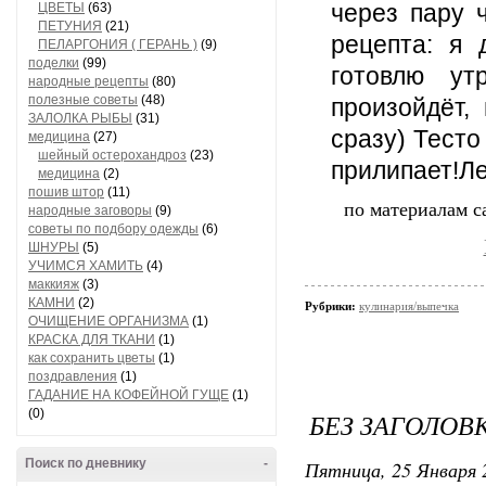
через пару 
ЦВЕТЫ
(63)
ПЕТУНИЯ
(21)
рецепта: я 
ПЕЛАРГОНИЯ ( ГЕРАНЬ )
(9)
поделки
(99)
готовлю у
народные рецепты
(80)
полезные советы
(48)
произойдёт,
ЗАЛОЛКА РЫБЫ
(31)
сразу) Тесто
медицина
(27)
шейный остерохандроз
(23)
прилипает!Ле
медицина
(2)
пошив штор
(11)
по материалам с
народные заговоры
(9)
советы по подбору одежды
(6)
ШНУРЫ
(5)
УЧИМСЯ ХАМИТЬ
(4)
маккияж
(3)
КАМНИ
(2)
Рубрики:
кулинария/выпечка
ОЧИЩЕНИЕ ОРГАНИЗМА
(1)
КРАСКА ДЛЯ ТКАНИ
(1)
как сохранить цветы
(1)
поздравления
(1)
ГАДАНИЕ НА КОФЕЙНОЙ ГУЩЕ
(1)
(0)
БЕЗ ЗАГОЛОВ
Поиск по дневнику
-
Пятница, 25 Января 