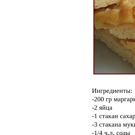
Ингредиенты:
-200 гр маргар
-2 яйца
-1 стакан саха
-3 стакана мук
-1/4 ч.л. соды