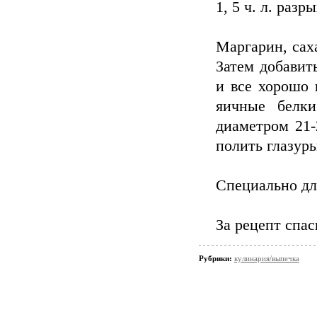
1, 5 ч. л. разр
Маргарин, саха
Затем добавит
и все хорошо 
яичные белк
диаметром 21-
полить глазур
Специально дл
За рецепт спа
Рубрики:
кулинария/выпечка