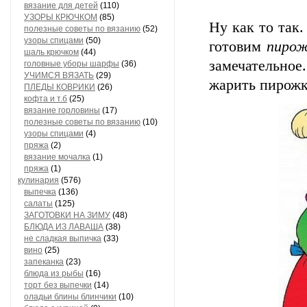
вязание для детей
(110)
УЗОРЫ КРЮЧКОМ
(85)
Ну как то так.
полезные советы по вязанию
(52)
узоры спицами
(50)
готовим
пиро
шаль крючком
(44)
замечательно
головные уборы шарфы
(36)
УЧИМСЯ ВЯЗАТЬ
(29)
жарить пирожк
ПЛЕДЫ КОВРИКИ
(26)
кофта и т.б
(25)
вязание горловины
(17)
полезные советы по вязанию
(10)
узоры спицами
(4)
пряжа
(2)
вязание мочалка
(1)
пряжа
(1)
кулинария
(576)
выпечка
(136)
салаты
(125)
ЗАГОТОВКИ НА ЗИМУ
(48)
БЛЮДА ИЗ ЛАВАША
(38)
не сладкая выпичка
(33)
вино
(25)
запеканка
(23)
блюда из рыбы
(16)
торт без выпечки
(14)
оладьи блины блинчики
(10)