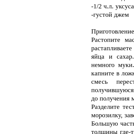
-1/2 ч.л. уксу
-густой джем
Приготовление
Растопите ма
растапливаете
яйца и сахар
немного муки.
капните в лож
смесь пере
получившуюся 
до получения м
Разделите тес
морозилку, зав
Большую часть
толщины где-т