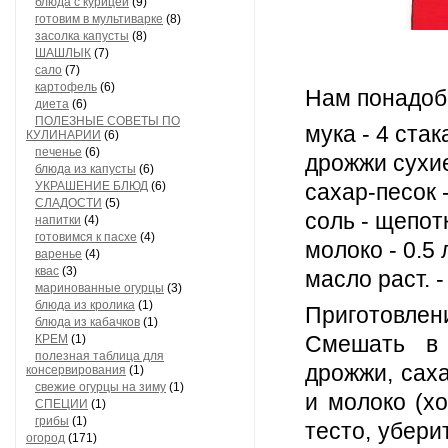
блюда с курицей
(9)
готовим в мультиварке
(8)
засолка капусты
(8)
ШАШЛЫК
(7)
сало
(7)
картофель
(6)
Нам понадоб
диета
(6)
ПОЛЕЗНЫЕ СОВЕТЫ ПО
мука - 4 стак
КУЛИНАРИИ
(6)
печенье
(6)
дрожжи сухие 
блюда из капусты
(6)
УКРАШЕНИЕ БЛЮД
(6)
сахар-песок -
СЛАДОСТИ
(5)
соль - щепот
напитки
(4)
готовимся к пасхе
(4)
молоко - 0.5
варенье
(4)
квас
(3)
масло раст. -
маринованные огурцы
(3)
блюда из кролика
(1)
Приготовлен
блюда из кабачков
(1)
Смешать в 
КРЕМ
(1)
полезная таблица для
дрожжи, саха
консервирования
(1)
свежие огурцы на зиму
(1)
и молоко (хо
СПЕЦИИ
(1)
грибы
(1)
тесто, убери
огород
(171)