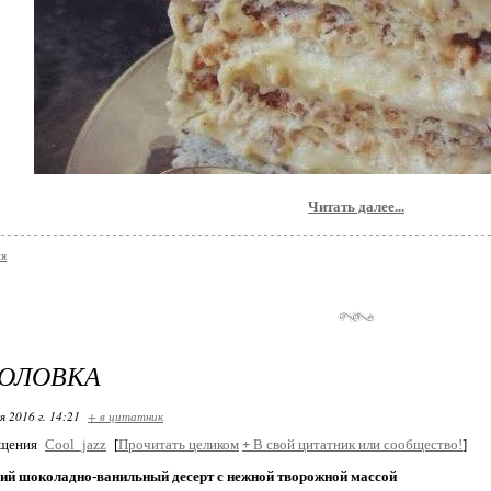
Читать далее...
ия
ГОЛОВКА
я 2016 г. 14:21
+ в цитатник
бщения
Cool_jazz
[
Прочитать целиком
+
В свой цитатник или сообщество!
]
й шоколадно-ванильный десерт с нежной творожной массой