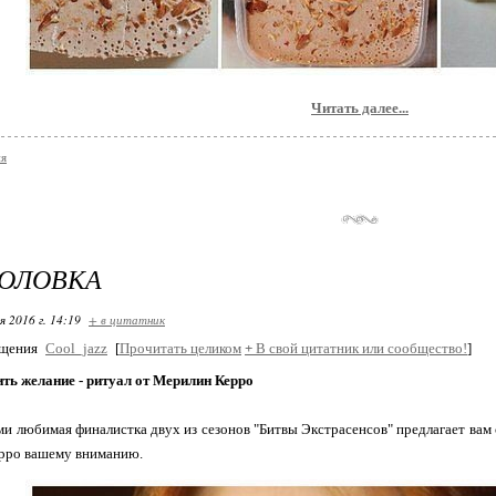
Читать далее...
ия
ГОЛОВКА
я 2016 г. 14:19
+ в цитатник
бщения
Cool_jazz
[
Прочитать целиком
+
В свой цитатник или сообщество!
]
ть желание - ритуал от Мерилин Керро
ми любимая финалистка двух из сезонов "Битвы Экстрасенсов" предлагает вам 
рро вашему вниманию.