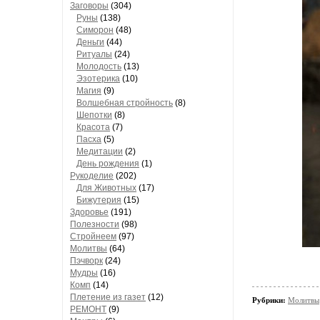
Заговоры
(304)
Руны
(138)
Симорон
(48)
Деньги
(44)
Ритуалы
(24)
Молодость
(13)
Эзотерика
(10)
Магия
(9)
Волшебная стройность
(8)
Шепотки
(8)
Красота
(7)
Пасха
(5)
Медитации
(2)
День рождения
(1)
Рукоделие
(202)
Для Животных
(17)
Бижутерия
(15)
Здоровье
(191)
Полезности
(98)
Стройнеем
(97)
Молитвы
(64)
Пэчворк
(24)
Мудры
(16)
Комп
(14)
Плетение из газет
(12)
Рубрики:
Молитвы
РЕМОНТ
(9)