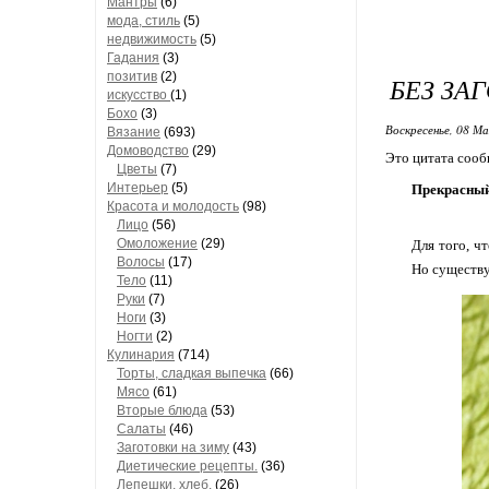
Мантры
(6)
мода, стиль
(5)
недвижимость
(5)
Гадания
(3)
позитив
(2)
БЕЗ ЗА
искусство
(1)
Бохо
(3)
Воскресенье, 08 Ма
Вязание
(693)
Домоводство
(29)
Это цитата соо
Цветы
(7)
Интерьер
(5)
Прекрасный
Красота и молодость
(98)
Лицо
(56)
Омоложение
(29)
Для того, ч
Волосы
(17)
Но существу
Тело
(11)
Руки
(7)
Ноги
(3)
Ногти
(2)
Кулинария
(714)
Торты, сладкая выпечка
(66)
Мясо
(61)
Вторые блюда
(53)
Салаты
(46)
Заготовки на зиму
(43)
Диетические рецепты.
(36)
Лепешки, хлеб.
(26)