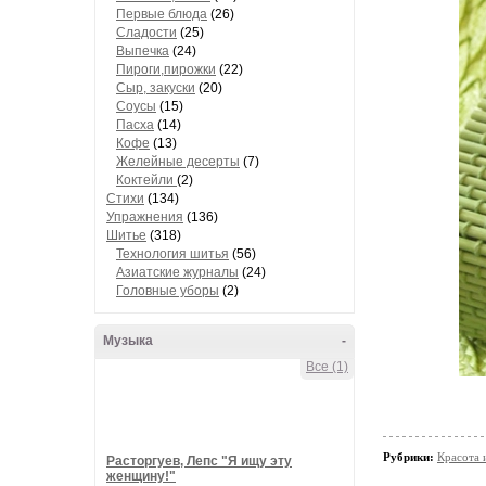
Первые блюда
(26)
Сладости
(25)
Выпечка
(24)
Пироги,пирожки
(22)
Сыр, закуски
(20)
Соусы
(15)
Пасха
(14)
Кофе
(13)
Желейные десерты
(7)
Коктейли
(2)
Стихи
(134)
Упражнения
(136)
Шитье
(318)
Технология шитья
(56)
Азиатские журналы
(24)
Головные уборы
(2)
Музыка
-
Все (1)
Рубрики:
Красота 
Расторгуев, Лепс "Я ищу эту
женщину!"