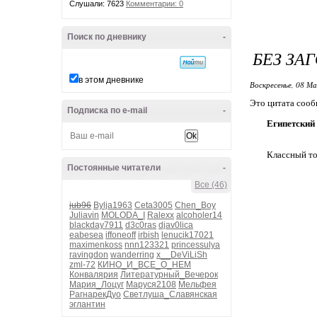
Слушали: 7623
Комментарии: 0
Поиск по дневнику
-
БЕЗ ЗА
в этом дневнике
Воскресенье, 08 Ма
Это цитата соо
Подписка по e-mail
-
Египетский 
Классный тор
Постоянные читатели
-
Все (46)
jub96
Bylja1963
Ceta3005
Chen_Boy
Juliavin
MOLODA_I
Ralexx
alcoholer14
blackday7911
d3c0ras
djav0lica
eabesea
iffoneoff
irbish
lenucik17021
maximenkoss
nnn123321
princessulya
ravingdon
wanderring
x__DeViLiSh
zml-72
КИНО_И_ВСЕ_О_НЕМ
Конвалярия
Литературный_Вечерок
Мария_Лоцуг
Маруся2108
Мельфея
РагнарекДуо
Светлуша_Славянская
эглантин