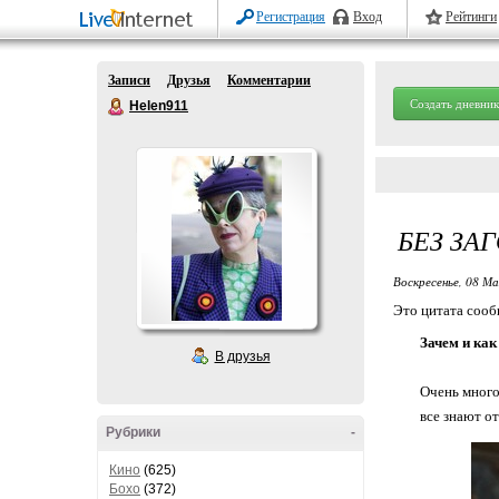
Регистрация
Вход
Рейтинги
Записи
Друзья
Комментарии
Создать дневник
Helen911
БЕЗ ЗА
Воскресенье, 08 Ма
Это цитата соо
Зачем и как
В друзья
Очень много 
все знают от
Рубрики
-
Кино
(625)
Бохо
(372)