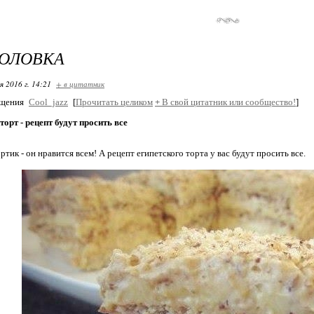
ГОЛОВКА
я 2016 г. 14:21
+ в цитатник
бщения
Cool_jazz
[
Прочитать целиком
+
В свой цитатник или сообщество!
]
торт - рецепт будут просить все
тик - он нравится всем! А рецепт египетского торта у вас будут просить все.