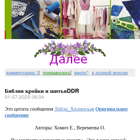
комментарии: 0
понравилось!
вверх^
к полной версии
Библия кройки и шитьяDDR
01-07-2025 06:04
Это цитата сообщения
Лейла_Хилинская
Оригинальное
сообщение
Авторы: Хомич Е., Веремеева О.
Вы мечтаете с гордостью сказать: «Это я сама сшила!»,