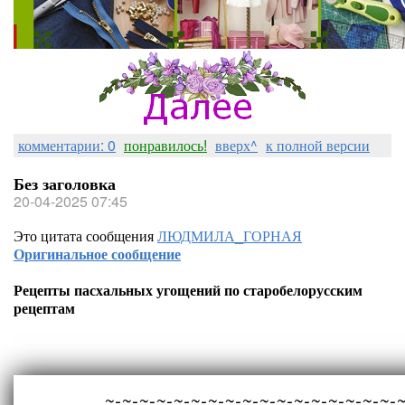
комментарии: 0
понравилось!
вверх^
к полной версии
Без заголовка
20-04-2025 07:45
Это цитата сообщения
ЛЮДМИЛА_ГОРНАЯ
Оригинальное сообщение
Рецепты пасхальных угощений по старобелорусским
рецептам
~-~-~-~-~-~-~-~-~-~-~-~-~-~-~-~-~-