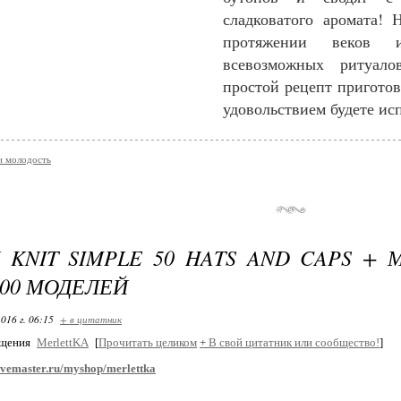
сладковатого аромата! 
протяжении веков и
всевозможных ритуало
простой рецепт приготов
удовольствием будете ис
и молодость
K KNIT SIMPLE 50 HATS AND CAPS +
200 МОДЕЛЕЙ
016 г. 06:15
+ в цитатник
бщения
MerlettKA
[
Прочитать целиком
+
В свой цитатник или сообщество!
]
livemaster.ru/myshop/merlettka