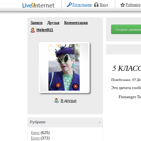
Регистрация
Вход
Рейтинги
Записи
Друзья
Комментарии
Создать дневник
Helen911
5 КЛАС
Понедельник, 05 Де
Это цитата соо
Finnanger To
В друзья
Рубрики
-
Кино
(625)
Бохо
(372)