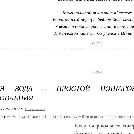
Мимо инвалидов и котов облезлых
Едет модный перец с фейсом бесполез
У него стабильность… Папа в депута
И диплом не хилый… Он учился в Штат
далее
ВАЯ ВОДА – ПРОСТОЙ ПОШАГО
ТОВЛЕНИЯ
я 2016 г. 02:35
+ в цитатник
бщения
Женская-Планета
[
Прочитать целиком
+
В свой цитатник или сообщест
Розы очаровывают сове
бутонов и сводят с