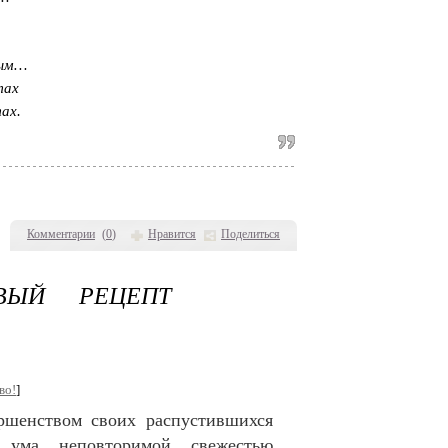
ным…
тах
ах.
Комментарии
(
0
)
Нравится
Поделиться
ВЫЙ РЕЦЕПТ
во!
]
ршенством своих распустившихся
 ума неповторимой свежестью