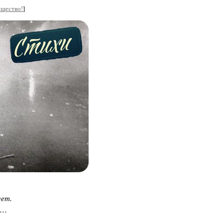
бщество!
]
ает.
м…
о…