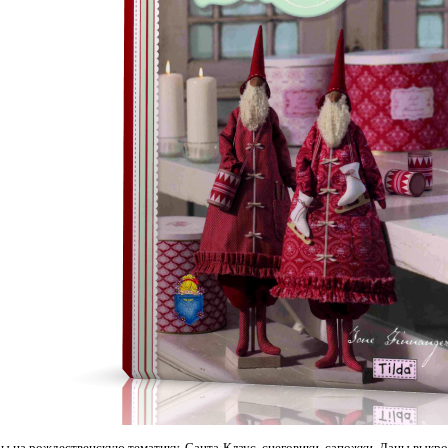
ы на рождественскую тематику. Санта-Клаус, снеговики, сапожки. Даны выкро