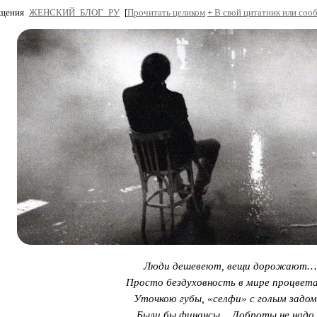
бщения
ЖЕНСКИЙ_БЛОГ_РУ
[
Прочитать целиком
+
В свой цитатник или соо
Люди дешевеют, вещи дорожают…
Просто бездуховность в мире процвет
Уточкою губы, «селфи» с голым задо
Были бы финансы… Доброты не над