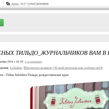
Авось
из (+ сутки) дневников
СНЫХ ТИЛЬДО_ЖУРНАЛЬЧИКОВ ВАМ В
кабря 2016 г. 02:58
+ в цитатник
бщения
Ledidans
[
Прочитать целиком
+
В свой цитатник или сообщество!
]
ne - Tildas Juleideer-Тильда, рождественские идеи