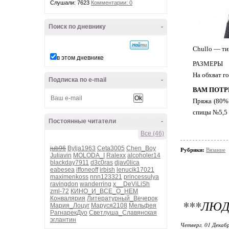
Слушали: 7623
Комментарии: 0
Поиск по дневнику
-
Сhullo — ти
в этом дневнике
РАЗМЕРЫ
На обхват г
Подписка по e-mail
-
ВАМ ПОТР
Пряжа (80% 
спицы №5,5 
Постоянные читатели
-
Все (46)
jub96
Bylja1963
Ceta3005
Chen_Boy
Рубрики:
Вязание
Juliavin
MOLODA_I
Ralexx
alcoholer14
blackday7911
d3c0ras
djav0lica
eabesea
iffoneoff
irbish
lenucik17021
maximenkoss
nnn123321
princessulya
ravingdon
wanderring
x__DeViLiSh
zml-72
КИНО_И_ВСЕ_О_НЕМ
Конвалярия
Литературный_Вечерок
***ЛЮ
Мария_Лоцуг
Маруся2108
Мельфея
РагнарекДуо
Светлуша_Славянская
эглантин
Четверг, 01 Декабр