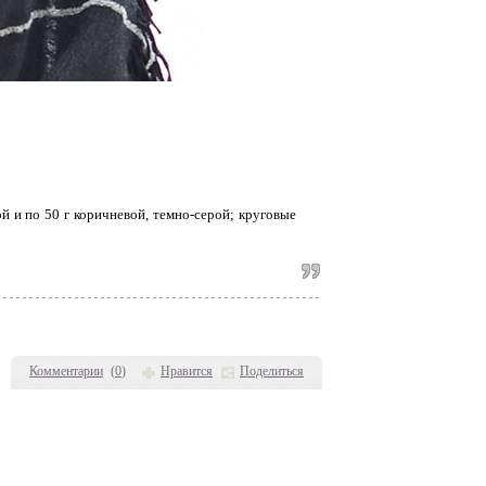
й и по 50 г коричневой, темно-серой; круговые
Комментарии
(
0
)
Нравится
Поделиться