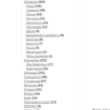
Заговоры
(304)
Руны
(138)
Симорон
(48)
Деньги
(44)
Ритуалы
(24)
Молодость
(13)
Эзотерика
(10)
Магия
(9)
Волшебная стройность
(8)
Шепотки
(8)
Красота
(7)
Пасха
(5)
Медитации
(2)
День рождения
(1)
Рукоделие
(202)
Для Животных
(17)
Бижутерия
(15)
Здоровье
(191)
Полезности
(98)
Стройнеем
(97)
Молитвы
(64)
Пэчворк
(24)
Мудры
(16)
Комп
(14)
Плетение из газет
(12)
РЕМОНТ
(9)
Куклы-тильд