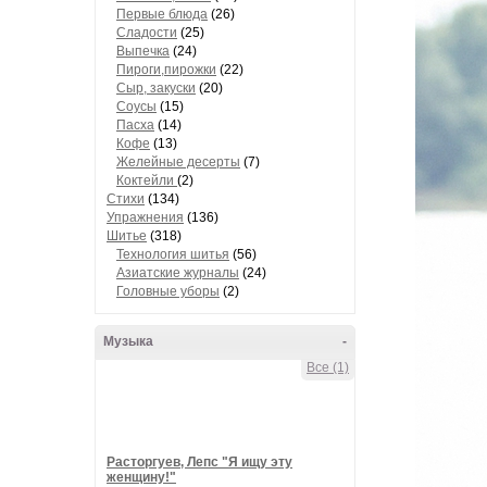
Первые блюда
(26)
Сладости
(25)
Выпечка
(24)
Пироги,пирожки
(22)
Сыр, закуски
(20)
Соусы
(15)
Пасха
(14)
Кофе
(13)
Желейные десерты
(7)
Коктейли
(2)
Стихи
(134)
Упражнения
(136)
Шитье
(318)
Технология шитья
(56)
Азиатские журналы
(24)
Головные уборы
(2)
Музыка
-
Все (1)
Расторгуев, Лепс "Я ищу эту
женщину!"