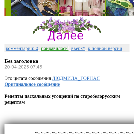
комментарии: 0
понравилось!
вверх^
к полной версии
Без заголовка
20-04-2025 07:45
Это цитата сообщения
ЛЮДМИЛА_ГОРНАЯ
Оригинальное сообщение
Рецепты пасхальных угощений по старобелорусским
рецептам
~-~-~-~-~-~-~-~-~-~-~-~-~-~-~-~-~-