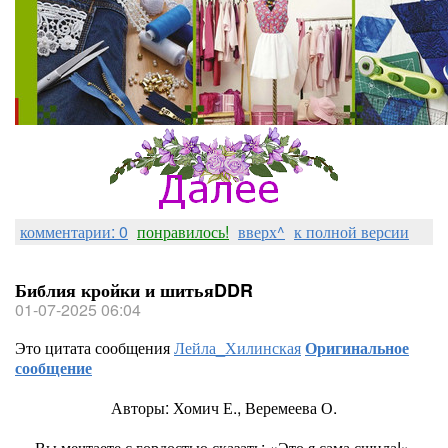
комментарии: 0
понравилось!
вверх^
к полной версии
Библия кройки и шитьяDDR
01-07-2025 06:04
Это цитата сообщения
Лейла_Хилинская
Оригинальное
сообщение
Авторы: Хомич Е., Веремеева О.
Вы мечтаете с гордостью сказать: «Это я сама сшила!»,