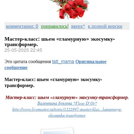
комментарии: 0
понравилось!
вверх^
к полной версии
Мастер-класс: шьем «гламурную» экосумку-
трансформер.
25-05-2025 22:45
Это цитата сообщения
tati_mama
Оригинальное
сообщение
Мастер-класс: шьем «гламурную» экосумку-
трансформер.
Мастер-класс: шьем «гламурную» экосумку-трансформер.
Валентина Букеева *Fleur D`Or*
http://www.livemaster.ru/topic/1222897-master-klas...lamurnuyu-
ekosumku-transformer