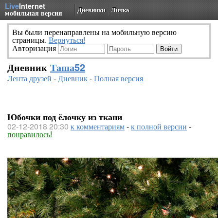
Live
Internet
Дневники
Личка
мобильная версия
Вы были перенаправлены на мобильную версию
страницы.
Вернуться!
Авторизация
Дневник
Таша52
Лента друзей
-
Дневник
-
Полная версия
Юбочки под ёлочку из ткани
02-12-2018 20:30
к комментариям
-
к полной версии
-
понравилось!